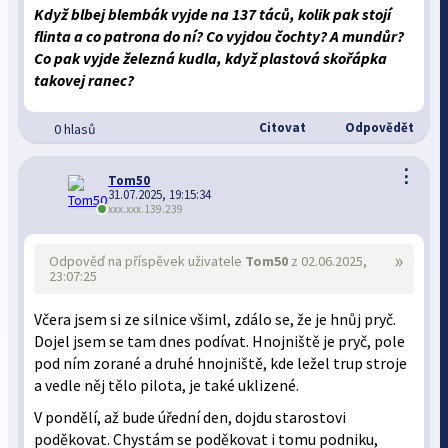
Když blbej blembák vyjde na 137 táců, kolik pak stojí
flinta a co patrona do ní? Co vyjdou čochty? A mundůr?
Co pak vyjde železná kudla, když plastová skořápka
takovej ranec?
Citovat
Odpovědět
0 hlasů
⋮
Tom50
31.07.2025, 19:15:34
xxx.xxx.139.239
»
Odpověď na příspěvek uživatele
Tom50
z 02.06.2025,
23:07:25
Včera jsem si ze silnice všiml, zdálo se, že je hnůj pryč.
Dojel jsem se tam dnes podívat. Hnojniště je pryč, pole
pod ním zorané a druhé hnojniště, kde ležel trup stroje
a vedle něj tělo pilota, je také uklizené.
V pondělí, až bude úřední den, dojdu starostovi
poděkovat. Chystám se poděkovat i tomu podniku,