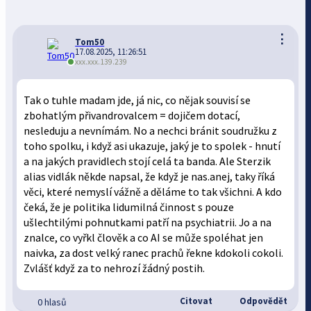
⋮
Tom50
17.08.2025, 11:26:51
xxx.xxx.139.239
Tak o tuhle madam jde, já nic, co nějak souvisí se
zbohatlým přivandrovalcem = dojičem dotací,
nesleduju a nevnímám. No a nechci bránit soudružku z
toho spolku, i když asi ukazuje, jaký je to spolek - hnutí
a na jakých pravidlech stojí celá ta banda. Ale Sterzik
alias vidlák někde napsal, že když je nas.anej, taky říká
věci, které nemyslí vážně a děláme to tak všichni. A kdo
čeká, že je politika lidumilná činnost s pouze
ušlechtilými pohnutkami patří na psychiatrii. Jo a na
znalce, co vyřkl člověk a co AI se může spoléhat jen
naivka, za dost velký ranec prachů řekne kdokoli cokoli.
Zvlášť když za to nehrozí žádný postih.
Citovat
Odpovědět
0 hlasů