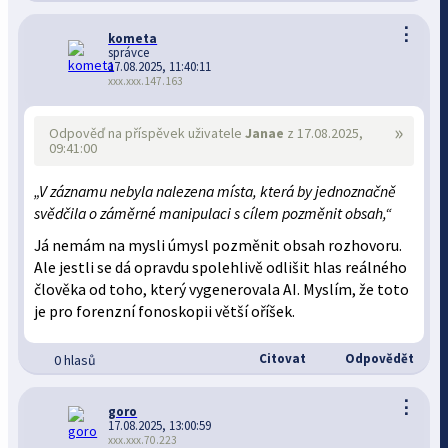
⋮
kometa
správce
17.08.2025, 11:40:11
xxx.xxx.147.163
»
Odpověď na příspěvek uživatele
Janae
z 17.08.2025,
09:41:00
„V záznamu nebyla nalezena místa, která by jednoznačně
svědčila o záměrné manipulaci s cílem pozměnit obsah,“
Já nemám na mysli úmysl pozměnit obsah rozhovoru.
Ale jestli se dá opravdu spolehlivě odlišit hlas reálného
člověka od toho, který vygenerovala AI. Myslím, že toto
je pro forenzní fonoskopii větší oříšek.
Citovat
Odpovědět
0 hlasů
⋮
goro
17.08.2025, 13:00:59
xxx.xxx.70.223