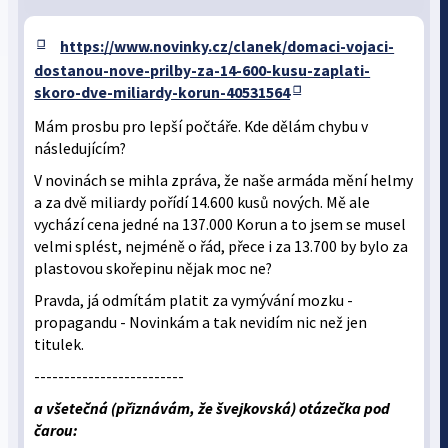
https://www.novinky.cz/clanek/domaci-vojaci-
dostanou-nove-prilby-za-14-600-kusu-zaplati-
skoro-dve-miliardy-korun-40531564
Mám prosbu pro lepší počtáře. Kde dělám chybu v
následujícím?
V novinách se mihla zpráva, že naše armáda mění helmy
a za dvě miliardy pořídí 14.600 kusů nových. Mě ale
vychází cena jedné na 137.000 Korun a to jsem se musel
velmi splést, nejméně o řád, přece i za 13.700 by bylo za
plastovou skořepinu nějak moc ne?
Pravda, já odmítám platit za vymývání mozku -
propagandu - Novinkám a tak nevidím nic než jen
titulek.
-------------------------
a všetečná (přiznávám, že švejkovská) otázečka pod
čarou: