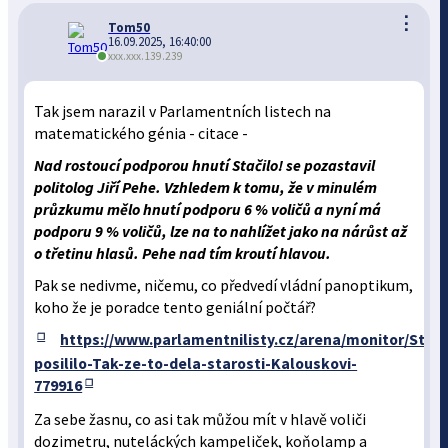
⋮
Tom50
16.09.2025, 16:40:00
xxx.xxx.139.239
Tak jsem narazil v Parlamentních listech na
matematického génia - citace -
Nad rostoucí podporou hnutí Stačilo! se pozastavil
politolog Jiří Pehe. Vzhledem k tomu, že v minulém
průzkumu mělo hnutí podporu 6 % voličů a nyní má
podporu 9 % voličů, lze na to nahlížet jako na nárůst až
o třetinu hlasů. Pehe nad tím kroutí hlavou.
Pak se nedivme, ničemu, co předvedí vládní panoptikum,
koho že je poradce tento geniální počtář?
https://www.parlamentnilisty.cz/arena/monitor/Staci
posililo-Tak-ze-to-dela-starosti-Kalouskovi-
779916
Za sebe žasnu, co asi tak můžou mít v hlavě voliči
dozimetru, nuteláckých kampeliček, koňolamp a