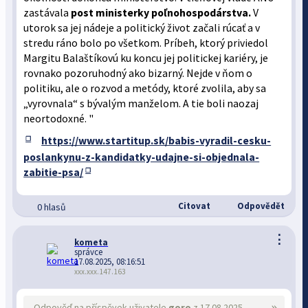
zastávala
post ministerky poľnohospodárstva.
V
utorok sa jej nádeje a politický život začali rúcať a v
stredu ráno bolo po všetkom. Príbeh, ktorý priviedol
Margitu Balaštíkovú ku koncu jej politickej kariéry, je
rovnako pozoruhodný ako bizarný. Nejde v ňom o
politiku, ale o rozvod a metódy, ktoré zvolila, aby sa
„vyrovnala“ s bývalým manželom. A tie boli naozaj
neortodoxné. "
https://www.startitup.sk/babis-vyradil-cesku-
poslankynu-z-kandidatky-udajne-si-objednala-
zabitie-psa/
Citovat
Odpovědět
0 hlasů
⋮
kometa
správce
17.08.2025, 08:16:51
xxx.xxx.147.163
»
Odpověď na příspěvek uživatele
goro
z 17.08.2025,