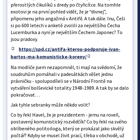
přerostlých čikulíků s dredy po čtyřicítce. Na tomhle
exotovi je na první pohled vidět, že je “divnej”,
připomenu jeho angažmá v Antifě. A tak dále. Inu, Češi
si po 600 letech v anketě zvolili za největšího Čecha
Lucemburka a nyní je největším Čechem Japonec? To
jsou pradoxy.
https://spd.cz/antifa-kterou-podporuje-ivan-
bartos-ma-komunisticke-koreny/
Na modliče jsem nezapomněl, ti mají na svědomí, že
soudruhům pomáhali v padesátkách věšet jednu
právničku - spolupodíleli se v Národní Frontě na
vytváření bolševické totality 1948-1989. A tak by se dalo
pokračovat…
Jak tyhle sebranky může někdo volit?
Co by řekl Havel, že je prezidentem - jemu na roveň,
postavený komunistický rozvědčík? Co by řekl na svého
oblíbeného politoiloga, který se prokázal jako skvělý
počtář? Kdyby se musel živit prací, třeba v obchodě, už