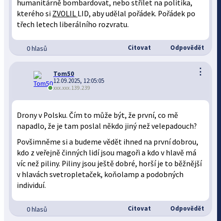
humanitárně bombardovat, nebo střílet na politika,
kterého si
ZVOLIL
LID, aby udělal pořádek. Pořádek po
třech letech liberálního rozvratu.
Citovat
Odpovědět
0 hlasů
⋮
Tom50
12.09.2025, 12:05:05
xxx.xxx.139.239
Drony v Polsku. Čím to může být, že první, co mě
napadlo, že je tam poslal někdo jiný než velepadouch?
Povšimněme si a budeme vědět ihned na první dobrou,
kdo z veřejně činných lidí jsou magoři a kdo v hlavě má
víc než piliny. Piliny jsou ještě dobré, horší je to běžnější
v hlavách svetropletaček, koňolamp a podobných
individuí.
Citovat
Odpovědět
0 hlasů