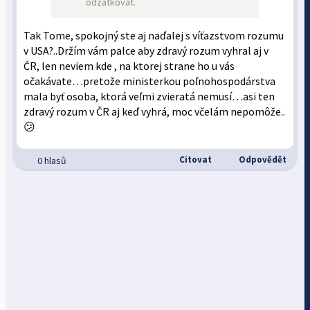
odzátkovat.
Tak Tome, spokojný ste aj naďalej s víťazstvom rozumu
v USA?..Držím vám palce aby zdravý rozum vyhral aj v
ČR, len neviem kde , na ktorej strane ho u vás
očakávate…pretože ministerkou poľnohospodárstva
mala byť osoba, ktorá veľmi zvieratá nemusí…asi ten
zdravý rozum v ČR aj keď vyhrá, moc včelám nepomôže..
😕
Citovat
Odpovědět
0 hlasů