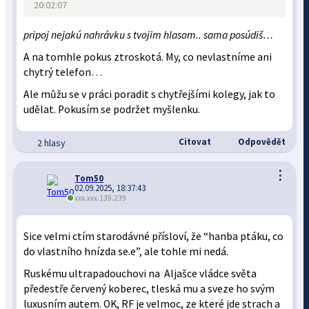
20:02:07
pripoj nejakú nahrávku s tvojim hlasom.. sama posúdiš…
A na tomhle pokus ztroskotá. My, co nevlastníme ani
chytrý telefon…
Ale můžu se v práci poradit s chytřejšími kolegy, jak to
udělat. Pokusím se podržet myšlenku.
Citovat
Odpovědět
2 hlasy
⋮
Tom50
02.09.2025, 18:37:43
xxx.xxx.139.239
Sice velmi ctím starodávné přísloví, že “hanba ptáku, co
do vlastního hnízda se.e”, ale tohle mi nedá.
Ruskému ultrapadouchovi na Aljašce vládce světa
předestře červený koberec, tleská mu a sveze ho svým
luxusním autem. OK, RF je velmoc, ze které jde strach a