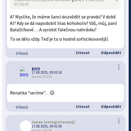
07:10:10
A? Myslíte, že máme šanci dozvědět se pravdu? V době
AI? Kdy se dá napodobit hlas kohokoliv? Váš, můj, paní
Balaštíkové… A vyrobit falešnou nahrávku?
To se dělo vždy. Teď je to o hodně sofistikovanější.
Citovat
Odpovědět
0 hlasů
⋮
goro
17.08.2025, 09:03:18
xxx.xxx.70.223
Renatka “veríme”…😉
Citovat
Odpovědět
0 hlasů
⋮
Janae
(neregistrovaný)
17.08.2025, 09:41:00
xxx.xxx.163.38