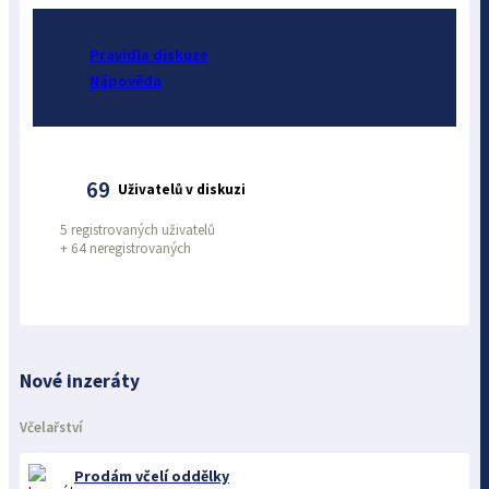
Pravidla diskuze
Nápověda
69
Uživatelů v diskuzi
5 registrovaných uživatelů
+
64 neregistrovaných
Nové inzeráty
Včelařství
Prodám včelí oddělky