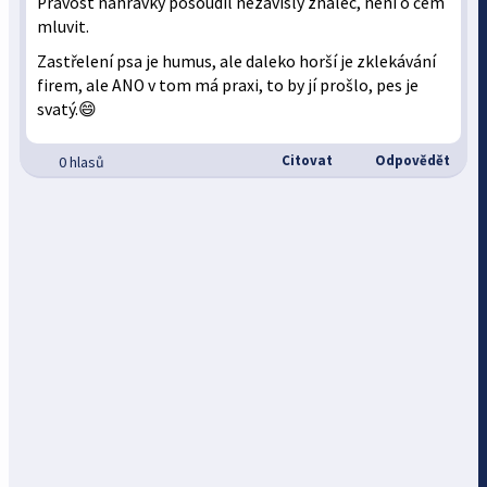
Pravost nahrávky posoudil nezávislý znalec, není o čem
mluvit.
Zastřelení psa je humus, ale daleko horší je zklekávání
firem, ale ANO v tom má praxi, to by jí prošlo, pes je
svatý.😄
Citovat
Odpovědět
0 hlasů