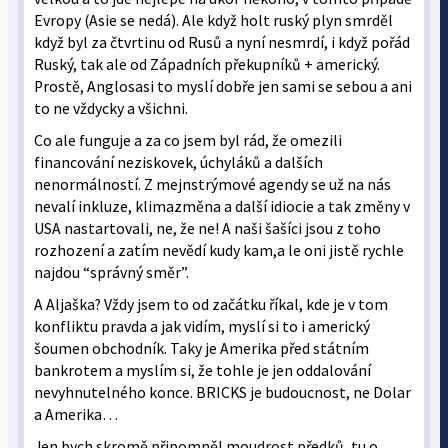
Evropy (Asie se nedá). Ale když holt ruský plyn smrděl
když byl za čtvrtinu od Rusů a nyní nesmrdí, i když pořád
Ruský, tak ale od Západních překupníků + americký.
Prostě, Anglosasi to myslí dobře jen sami se sebou a ani
to ne vždycky a všichni.
Co ale funguje a za co jsem byl rád, že omezili
financování neziskovek, úchyláků a dalších
nenormálností. Z mejnstrýmové agendy se už na nás
nevalí inkluze, klimazměna a další idiocie a tak změny v
USA nastartovali, ne, že ne! A naši šašíci jsou z toho
rozhození a zatím nevědí kudy kam,a le oni jistě rychle
najdou “správný směr”.
A Aljaška? Vždy jsem to od začátku říkal, kde je v tom
konfliktu pravda a jak vidím, myslí si to i americký
šoumen obchodník. Taky je Amerika před státním
bankrotem a myslím si, že tohle je jen oddalování
nevyhnutelného konce. BRICKS je budoucnost, ne Dolar
a Amerika…
Jen bych skromě připomněl moudrost předků, tu o