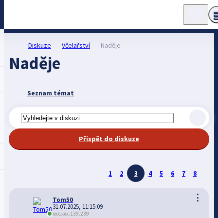
Diskuze
Včelařství
Naděje
Naděje
Seznam témat
Přispět do diskuze
1
2
3
4
5
6
7
8
⋮
Tom50
31.07.2025, 11:15:09
xxx.xxx.139.239