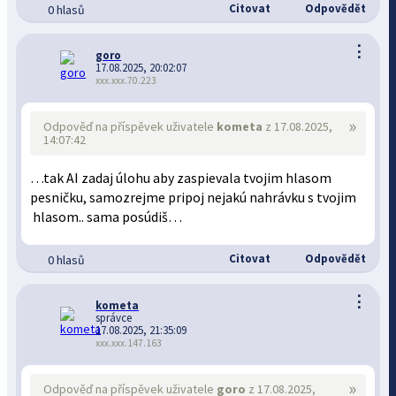
Citovat
Odpovědět
0 hlasů
⋮
goro
17.08.2025, 20:02:07
xxx.xxx.70.223
»
Odpověď na příspěvek uživatele
kometa
z 17.08.2025,
14:07:42
…tak AI zadaj úlohu aby zaspievala tvojim hlasom
pesničku, samozrejme pripoj nejakú nahrávku s tvojim
hlasom.. sama posúdiš…
Citovat
Odpovědět
0 hlasů
⋮
kometa
správce
17.08.2025, 21:35:09
xxx.xxx.147.163
»
Odpověď na příspěvek uživatele
goro
z 17.08.2025,