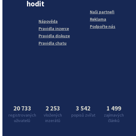
hodit
Naši partneři
Reklama
Nápověda
Podpořte nás
Pravidla inzerce
Pravidla diskuze
Pravidla chatu
20 733
2 253
3 542
1 499
registrovaných
vložených
popisů zvířat
zajímavých
uživatelů
inzerátů
článků