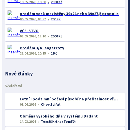
10.05.2026, 16:00
2500 Kč
prodám vosk mezistěny 39x24 nebo 39x27,5 propolis
06.05.2026, 08:57
200 Kč
VČELSTVO
03.05.2026, 15:10
2000 Kč
Prodám 3/4 Langstroty
23.04.2026, 10:15
1 Kč
Nové články
Včelařství
Letní i podzimní počasí působí na přežitelnost včelstev
07.06.2026
Chov Zvířat
Obměna vysokého díla v systému Dadant
14.03.2026
Tomáš Krška (Tom50)