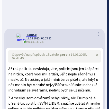
⋮
Tom50
17.08.2025, 00:03:30
xxx.xxx.139.239
»
Odpověď na příspěvek uživatele
goro
z 16.08.2025,
07:44:40
Až tak politiku nesleduju, víte, politici jsou jen kašpárci
na nitích, které vodí miliardáři, věřit nejde žádnému z
maskotů. Netuším, o jaké ministerce píšete, ale když u
nás mohlo být v druhé nejvyšší ústavní funkci nehezké
individuum se svetrama, nedivil bych se už ničemu.
Z Ameriky jsem odvázaný nebyl nikdy, ale Trump dělá
přesně to, co slíbil SVÝM LIDEM, snaží se udělat Ameriku
velkou a to jde nejlépe na úkor někoho, v tomto případě