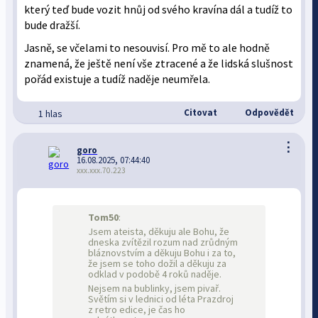
který teď bude vozit hnůj od svého kravína dál a tudíž to
bude dražší.
Jasně, se včelami to nesouvisí. Pro mě to ale hodně
znamená, že ještě není vše ztracené a že lidská slušnost
pořád existuje a tudíž naděje neumřela.
Citovat
Odpovědět
1 hlas
⋮
goro
16.08.2025, 07:44:40
xxx.xxx.70.223
Tom50
:
Jsem ateista, děkuju ale Bohu, že
dneska zvítězil rozum nad zrůdným
bláznovstvím a děkuju Bohu i za to,
že jsem se toho dožil a děkuju za
odklad v podobě 4 roků naděje.
Nejsem na bublinky, jsem pivař.
Světím si v lednici od léta Prazdroj
z retro edice, je čas ho