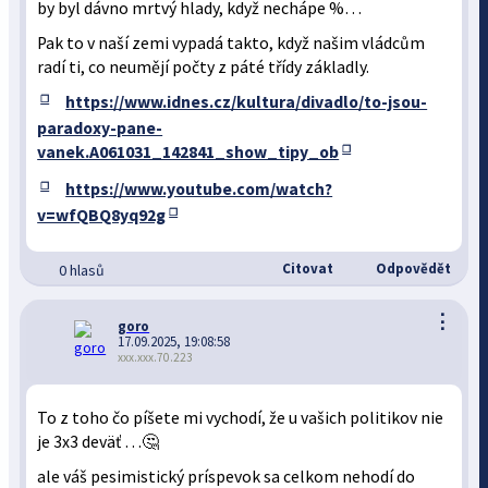
by byl dávno mrtvý hlady, když nechápe %…
Pak to v naší zemi vypadá takto, když našim vládcům
radí ti, co neumějí počty z páté třídy základly.
https://www.idnes.cz/kultura/divadlo/to-jsou-
paradoxy-pane-
vanek.A061031_142841_show_tipy_ob
https://www.youtube.com/watch?
v=wfQBQ8yq92g
Citovat
Odpovědět
0 hlasů
⋮
goro
17.09.2025, 19:08:58
xxx.xxx.70.223
To z toho čo píšete mi vychodí, že u vašich politikov nie
je 3x3 deväť …🤔
ale váš pesimistický príspevok sa celkom nehodí do