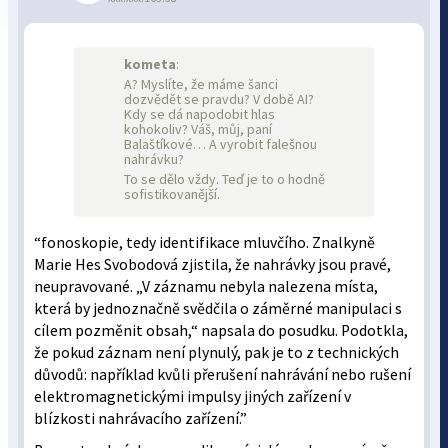
kometa
:
A? Myslíte, že máme šanci
dozvědět se pravdu? V době AI?
Kdy se dá napodobit hlas
kohokoliv? Váš, můj, paní
Balaštíkové… A vyrobit falešnou
nahrávku?
To se dělo vždy. Teď je to o hodně
sofistikovanější.
“fonoskopie, tedy identifikace mluvčího. Znalkyně
Marie Hes Svobodová zjistila, že nahrávky jsou pravé,
neupravované. „V záznamu nebyla nalezena místa,
která by jednoznačně svědčila o záměrné manipulaci s
cílem pozměnit obsah,“ napsala do posudku. Podotkla,
že pokud záznam není plynulý, pak je to z technických
důvodů: například kvůli přerušení nahrávání nebo rušení
elektromagnetickými impulsy jiných zařízení v
blízkosti nahrávacího zařízení.”