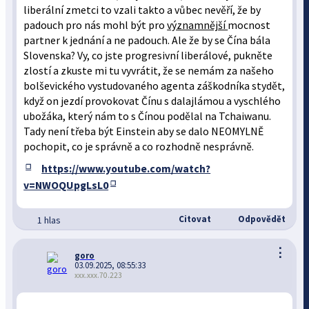
liberální zmetci to vzali takto a vůbec nevěří, že by
padouch pro nás mohl být pro
významnější
mocnost
partner k jednání a ne padouch. Ale že by se Čína bála
Slovenska? Vy, co jste progresivní liberálové, pukněte
zlostí a zkuste mi tu vyvrátit, že se nemám za našeho
bolševického vystudovaného agenta záškodníka stydět,
když on jezdí provokovat Čínu s dalajlámou a vyschlého
ubožáka, který nám to s Čínou podělal na Tchaiwanu.
Tady není třeba být Einstein aby se dalo NEOMYLNĚ
pochopit, co je správně a co rozhodně nesprávně.
https://www.youtube.com/watch?
v=NWOQUpgLsL0
Citovat
Odpovědět
1 hlas
⋮
goro
03.09.2025, 08:55:33
xxx.xxx.70.223