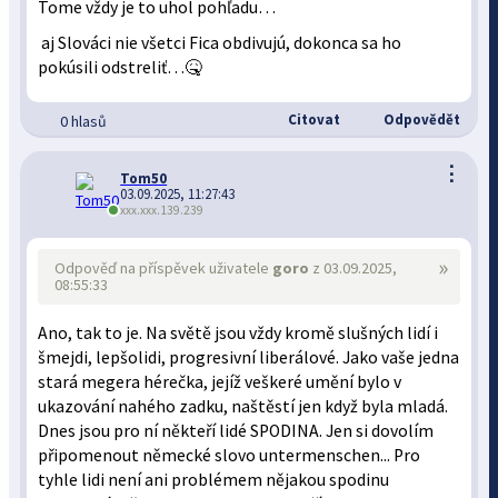
Tome vždy je to uhol pohľadu…
aj Slováci nie všetci Fica obdivujú, dokonca sa ho
pokúsili odstreliť…🤒
Citovat
Odpovědět
0 hlasů
⋮
Tom50
03.09.2025, 11:27:43
xxx.xxx.139.239
»
Odpověď na příspěvek uživatele
goro
z 03.09.2025,
08:55:33
Ano, tak to je. Na světě jsou vždy kromě slušných lidí i
šmejdi, lepšolidi, progresivní liberálové. Jako vaše jedna
stará megera hérečka, jejíž veškeré umění bylo v
ukazování nahého zadku, naštěstí jen když byla mladá.
Dnes jsou pro ní někteří lidé SPODINA. Jen si dovolím
připomenout německé slovo untermenschen... Pro
tyhle lidi není ani problémem nějakou spodinu