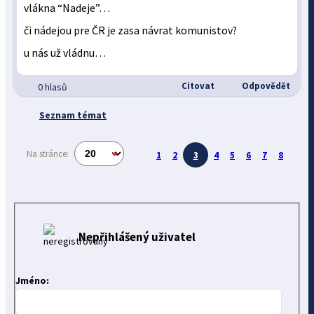
vlákna “Nadeje”…
či nádejou pre ČR je zasa návrat komunistov?
u nás už vládnu…
Citovat
Odpovědět
0 hlasů
Seznam témat
Na stránce:
1
2
3
4
5
6
7
8
Nepřihlášený uživatel
Jméno: