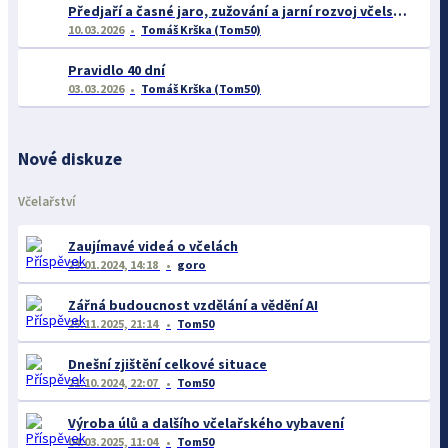
Předjaří a časné jaro, zužování a jarní rozvoj včelstev
10.03.2026
Tomáš Krška (Tom50)
Pravidlo 40 dní
03.03.2026
Tomáš Krška (Tom50)
Nové diskuze
Včelařství
Zaujímavé videá o včelách
23.01.2024, 14:18
goro
Zářná budoucnost vzdělání a vědění AI
25.11.2025, 21:14
Tom50
Dnešní zjištění celkové situace
21.10.2024, 22:07
Tom50
Výroba úlů a dalšího včelařského vybavení
04.03.2025, 11:04
Tom50