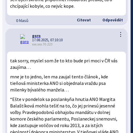
chcípající kobyle, co nejvíc kope.
Citovat
Odpovědět
0 hlasů
⋮
goro
17.08.2025, 07:10:10
xxx.xxx.70.223
tak sorry, myslel som že to kto bude pri moci v ČR vás
zaujíma…
mne je to jedno, len ma zaujal tento článok , kde
tieňová ministerka ANO si objednala vraždu psa
milenky bývalého manžela…
“Ešte v pondelok sa poslankyňa hnutia ANO Margita
Balaštíková mohla tešiť na to, čo jej prinesú jesenné
voľby. Pravdepodobnú obhajobu mandátu v dolnej
komore českého parlamentu, Poslaneckej snemovni,
kde zastupuje voličov od roku 2013, a za istých
okolností dokonca ministerstvo. V tieňovej vláde ANO