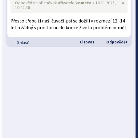
»
Odpověď na příspěvek uživatele
kometa
z 16.11.2025,
10:42:56
Přesto třeba ti naši čuvači psi se dožili v rozmezí 12 -14
let a žádný s prostatou do konce života problém neměl.
Citovat
Odpovědět
0 hlasů