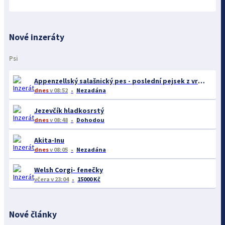
Nové inzeráty
Psi
Appenzellský salašnický pes - poslední pejsek z vrhu B
dnes
v 08:52
Nezadána
Jezevčík hladkosrstý
dnes
v 08:48
Dohodou
Akita-Inu
dnes
v 08:05
Nezadána
Welsh Corgi- fenečky
včera
v 23:04
15000 Kč
Nové články