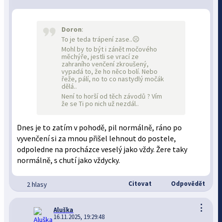
Doron
:
To je teda trápení zase..☹️
Mohl by to být i zánět močového
měchýře, jestli se vrací ze
zahraního venčení zkroušený,
vypadá to, že ho něco bolí. Nebo
řeže, pálí, no to co nastydlý močák
dělá..
Není to horší od těch závodů ? Vím
že se Ti po nich už nezdál..
Dnes je to zatím v pohodě, pil normálně, ráno po
vyvenčení si za mnou přišel lehnout do postele,
odpoledne na procházce veselý jako vždy. Žere taky
normálně, s chutí jako vždycky.
Citovat
Odpovědět
2 hlasy
⋮
Aluška
16.11.2025, 19:29:48