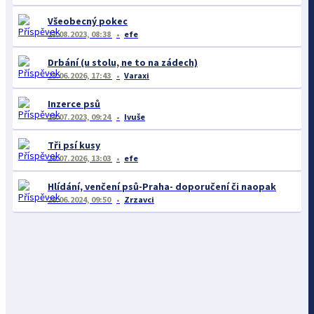
Všeobecný pokec
17.08.2023, 08:38
efe
Drbání (u stolu, ne to na zádech)
23.06.2026, 17:43
Varaxi
Inzerce psů
13.07.2023, 09:24
Ivuše
Tři psí kusy
28.07.2026, 13:03
efe
Hlídání, venčení psů-Praha- doporučení či naopak
28.06.2024, 09:50
Zrzavci