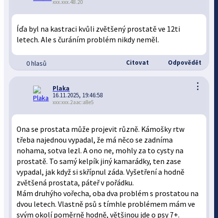
xxx.xxx.48.20
Íďa byl na kastraci kvůli zvětšený prostatě ve 12ti
letech. Ale s čuráním problém nikdy neměl.
Citovat
Odpovědět
0 hlasů
⋮
Plaka
16.11.2025, 19:46:58
xxx:xxx.2aac:a8e5
Ona se prostata může projevit různě. Kámošky rtw
třeba najednou vypadal, že má něco se zadníma
nohama, sotva lezl. A ono ne, mohly za to cysty na
prostatě. To samý kelpík jiný kamarádky, ten zase
vypadal, jak když si skřípnul záda. Vyšetření a hodně
zvětšená prostata, páteř v pořádku.
Mám druhýho vořecha, oba dva problém s prostatou na
dvou letech. Vlastně psů s tímhle problémem mám ve
svým okolí poměrně hodně, většinou jde o psy 7+.