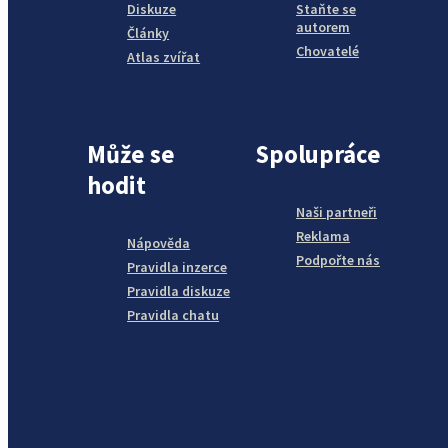
Diskuze
Staňte se
autorem
Články
Chovatelé
Atlas zvířat
Může se
Spolupráce
hodit
Naši partneři
Reklama
Nápověda
Podpořte nás
Pravidla inzerce
Pravidla diskuze
Pravidla chatu