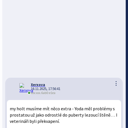
⋮
Xerxova
16.11.2025, 17:56:41
xxx:xxx.6ab0:e1ea
my holt musíme mít něco extra - Yoda měl problémy s
prostatou už jako odrostlé do puberty lezoucí štěně… I
veterináři byli překvapení.