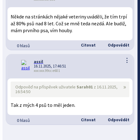
Někde na stránkách nějaké veteriny uváděli, že tím trpí
až 80% psů nad 8 let. Což se mně teda nezdá. Ale budiž,
mám prvního psa, vím houby.
Citovat
Odpovědět
0 hlasů
⋮
assil
16.11.2025, 17:46:51
xxx:xxx.99cc:e601
»
Odpověď na příspěvek uživatele
Sarah01
z 16.11.2025,
16:54:50
Tak z mých 4 psů to měl jeden.
Citovat
Odpovědět
0 hlasů