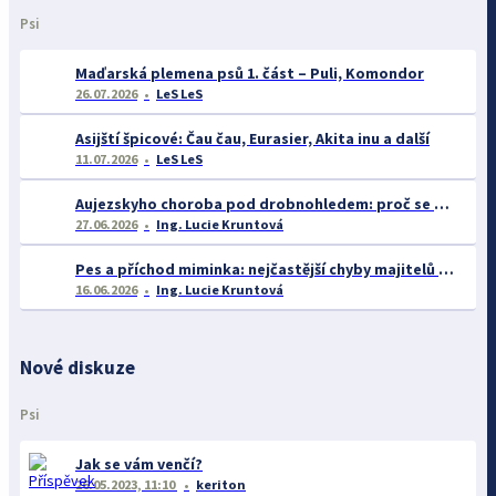
Psi
Maďarská plemena psů 1. část – Puli, Komondor
26.07.2026
LeS LeS
Asijští špicové: Čau čau, Eurasier, Akita inu a další
11.07.2026
LeS LeS
Aujezskyho choroba pod drobnohledem: proč se o ní nyní mluví více než dříve
27.06.2026
Ing. Lucie Kruntová
Pes a příchod miminka: nejčastější chyby majitelů a jak se jim vyhnout
16.06.2026
Ing. Lucie Kruntová
Nové diskuze
Psi
Jak se vám venčí?
26.05.2023, 11:10
keriton