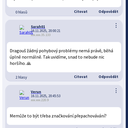
Citovat
Odpovědět
0 hlasů
⋮
Sarah01
16.11.2025, 20:00:21
xxx.xxx.35.133
Dragouš žádný pohybový problémy nemá právě, běhá
úplně normálně. Tak uvidíme, snad to nebude nic
horšího. 🙏
Citovat
Odpovědět
2 hlasy
⋮
Verun
16.11.2025, 20:45:53
xxx.xxx.220.9
Memůže to být třeba značkování.přepachovávání?