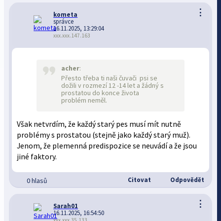
⋮
kometa
správce
16.11.2025, 13:29:04
xxx.xxx.147.163
acher
:
Přesto třeba ti naši čuvači psi se
dožili v rozmezí 12 -14 let a žádný s
prostatou do konce života
problém neměl.
Však netvrdím, že každý starý pes musí mít nutně
problémy s prostatou (stejně jako každý starý muž).
Jenom, že plemenná predispozice se neuvádí a že jsou
jiné faktory.
Citovat
Odpovědět
0 hlasů
⋮
Sarah01
16.11.2025, 16:54:50
xxx.xxx.35.133