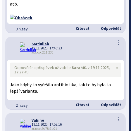
atb.
Citovat
Odpovědět
3 hlasy
⋮
Sardullah
19.11.2025, 17:40:33
xxx.xxx.221.235
»
Odpověď na příspěvek uživatele
Sarah01
z 19.11.2025,
17:27:49
Jako kdyby to vyřešila antibiotika, tak to by byla ta
lepší varianta.
Citovat
Odpovědět
2 hlasy
⋮
Vahine
19.11.2025, 17:57:16
xxx:xxx.9e78:1b01