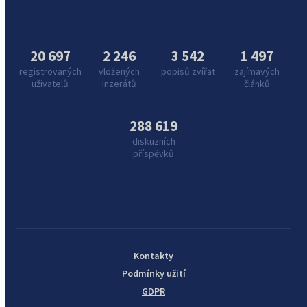
20 697
2 246
3 542
1 497
registrovaných
vložených
popisů zvířat
zajímavých
uživatelů
inzerátů
článků
288 619
diskuzních
příspěvků
Kontakty
Podmínky užití
GDPR