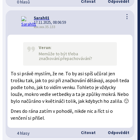
Citovat
Odpovědět
0 hlasů
⋮
Sarah01
17.11.2025, 08:06:59
xxx.xxx.35.133
Verun
:
Memůže to být třeba
značkování.přepachovávání?
To si právě myslím, že ne. To by asi spíš učůral jen
trošku tak, jak to psi při značkování dělávaji, aspoň teda
podle toho, jak to vidím venku. Tohleto je vždycky
louže, mokro vedle vetbedky a ta je způlky mokrá. Nebo
bylo načůráno v květináči tolik, jak kdybych ho zalila. 🙂
Dnes do rána zatím v pohodě, nikde nic a říct si o
venčení si přišel.
Citovat
Odpovědět
4 hlasy