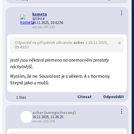
⋮
kometa
správce
16.11.2025, 10:42:56
xxx.xxx.147.163
»
Odpověď na příspěvek uživatele
acher
z 16.11.2025,
09:49:57
jestli jsou některá plemena na onemocnění prostaty
náchylnější,
Myslím, že ne. Souvislost je s věkem. A s hormony.
Stejně jako u mužů.
Citovat
Odpovědět
1 hlas
⋮
acher
(neregistrovaný)
16.11.2025, 11:26:25
xxx.xxx.222.196