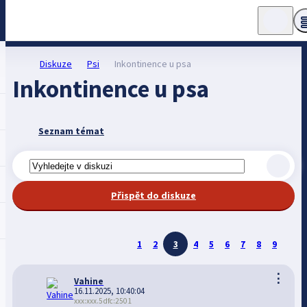
Diskuze
Psi
Inkontinence u psa
Inkontinence u psa
Seznam témat
Přispět do diskuze
1
2
3
4
5
6
7
8
9
⋮
Vahine
16.11.2025, 10:40:04
xxx:xxx.5dfc:2501