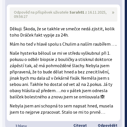
»
Odpověď na příspěvek uživatele
Sarah01
z 16.11.2025,
09:56:27
Děkuji. Škoda, že se takhle ve smečce nedá zjistit, kolik
toho Dráček fakt vypije za 24h.
Mám ho teď v hlavě spolu s Chulim a naším raubířem ….
Naše hysterka bělouš se mi ve středu vyškubnul při 1.
pokusu o odběr biopsie z bouličky a stisknul doktorce
zápěstí tak, až má pohmožděné šlachy. Nebyla jsem
připravená, že to bude dělat hned a bez znecitlivění,
jinak bych mu dala už v čekárně fixák. Neměla jsem s
sebou ani. Takhle ho dostal od vet až na 2.pokus. Já ty
obavy hlásila už předem….no v pátek jsem odnesla
balíček bolestného a znovu jsem se omlouvala 🙈
Nebyla jsem ani schopná to sem napsat hned, musela
jsem to nejprve zpracovat. Stalo se mi to prvně…
Citovat
Odpovědět
3 hlasy