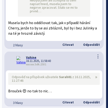
Nebyla jsem ani schopná to sem
napsat hned, musela jsem to
nejprve zpracovat. Stalo se mi to
prvně…
Musela bych ho oddělovat tak, jak v případě hárání
Cherry, jenže to by se asi zbláznil, byl by i bez Julinky a
na té je hrozně závislý.
Citovat
Odpovědět
2 hlasy
⋮
Vahine
16.11.2025, 11:58:40
xxx:xxx.5dfc:2501
»
Odpověď na příspěvek uživatele
Sarah01
z 16.11.2025,
11:27:46
Brouček 😍 no tak to nic…
Citovat
Odpovědět
3 hlasy