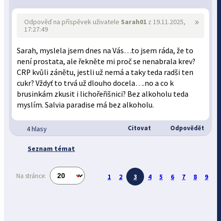
»
Odpověď na příspěvek uživatele
Sarah01
z 19.11.2025,
17:27:49
Sarah, myslela jsem dnes na Vás…to jsem ráda, že to
není prostata, ale řekněte mi proč se nenabrala krev?
CRP kvůli zánětu, jestli už nemá a taky teda radši ten
cukr? Vždyť to trvá už dlouho docela….no a co k
brusinkám zkusit i lichořeřišnici? Bez alkoholu teda
myslím. Salvia paradise má bez alkoholu.
Citovat
Odpovědět
4 hlasy
Seznam témat
Na stránce:
1
2
3
4
5
6
7
8
9