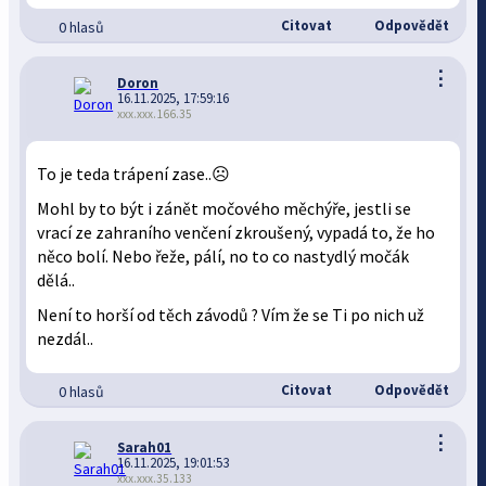
Citovat
Odpovědět
0 hlasů
⋮
Doron
16.11.2025, 17:59:16
xxx.xxx.166.35
To je teda trápení zase..☹️
Mohl by to být i zánět močového měchýře, jestli se
vrací ze zahraního venčení zkroušený, vypadá to, že ho
něco bolí. Nebo řeže, pálí, no to co nastydlý močák
dělá..
Není to horší od těch závodů ? Vím že se Ti po nich už
nezdál..
Citovat
Odpovědět
0 hlasů
⋮
Sarah01
16.11.2025, 19:01:53
xxx.xxx.35.133