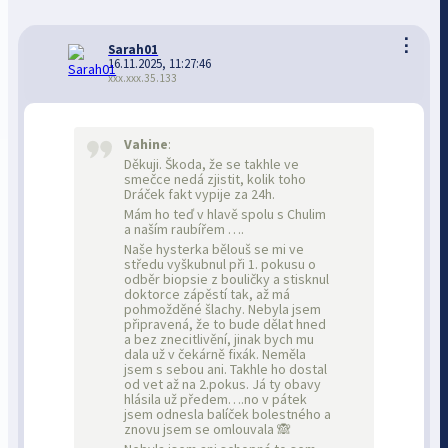
⋮
Sarah01
16.11.2025, 11:27:46
xxx.xxx.35.133
Vahine
:
Děkuji. Škoda, že se takhle ve
smečce nedá zjistit, kolik toho
Dráček fakt vypije za 24h.
Mám ho teď v hlavě spolu s Chulim
a naším raubířem ….
Naše hysterka bělouš se mi ve
středu vyškubnul při 1. pokusu o
odběr biopsie z bouličky a stisknul
doktorce zápěstí tak, až má
pohmožděné šlachy. Nebyla jsem
připravená, že to bude dělat hned
a bez znecitlivění, jinak bych mu
dala už v čekárně fixák. Neměla
jsem s sebou ani. Takhle ho dostal
od vet až na 2.pokus. Já ty obavy
hlásila už předem….no v pátek
jsem odnesla balíček bolestného a
znovu jsem se omlouvala 🙈