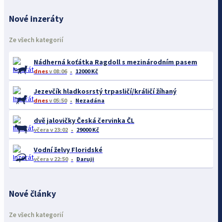
Nové inzeráty
Ze všech kategorií
Nádherná koťátka Ragdoll s mezinárodním pasem
dnes
v 08:06
12000 Kč
Jezevčík hladkosrstý trpasličí/králičí žíhaný
dnes
v 05:50
Nezadána
dvě jalovičky Česká červinka ČL
včera
v 23:02
29000 Kč
Vodní želvy Floridské
včera
v 22:50
Daruji
Nové články
Ze všech kategorií