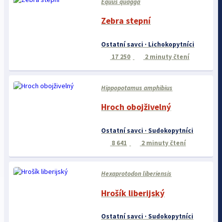
Equus quagga
Zebra stepní
Ostatní savci · Lichokopytníci
17 250
2 minuty čtení
Hippopotamus amphibius
Hroch obojživelný
Ostatní savci · Sudokopytníci
8 641
2 minuty čtení
Hexaprotodon liberiensis
Hrošík liberijský
Ostatní savci · Sudokopytníci