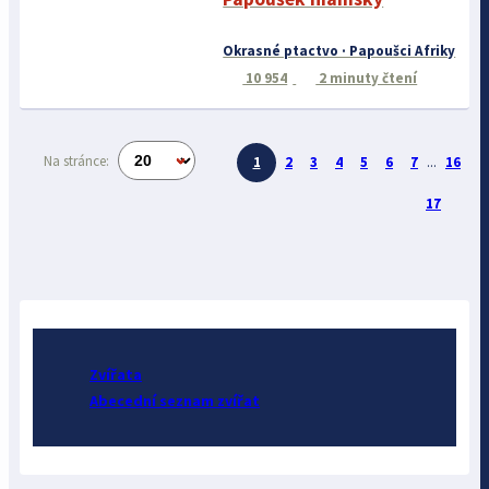
Okrasné ptactvo · Papoušci Afriky
10 954
2 minuty čtení
Na stránce:
1
2
3
4
5
6
7
...
16
17
Zvířata
Abecední seznam zvířat