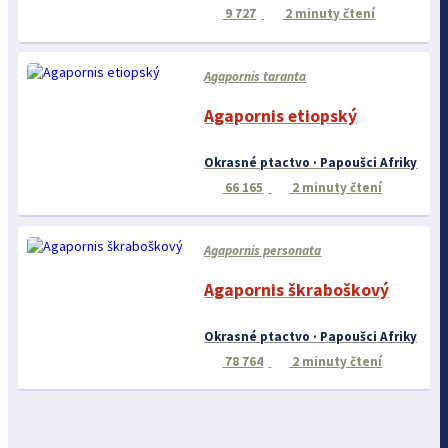
9 727
2 minuty čtení
Agapornis taranta
Agapornis etiopský
Okrasné ptactvo · Papoušci Afriky
66 165
2 minuty čtení
Agapornis personata
Agapornis škraboškový
Okrasné ptactvo · Papoušci Afriky
78 764
2 minuty čtení