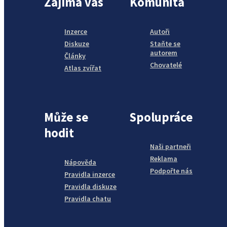
Zajímá vás
Komunita
Inzerce
Autoři
Diskuze
Staňte se
autorem
Články
Chovatelé
Atlas zvířat
Může se
Spolupráce
hodit
Naši partneři
Reklama
Nápověda
Podpořte nás
Pravidla inzerce
Pravidla diskuze
Pravidla chatu