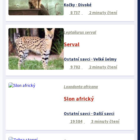
Kočky · Divoké
8 737
2 minuty čtení
Leptailurus serval
Serval
Ostatní savci · Velké šelmy
9 702
2 minuty čtení
Loxodonta africana
Slon africký
Ostatní savci · Další savci
19 584
3 minuty čtení