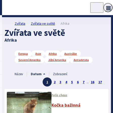
Zvířata
Zvířata ve světě
Afrika
Zvířata ve světě
Afrika
Evropa
Asie
Afrika
Austrálie
Severní Amerika
Jižní Amerika
Antarktida
Název
Datum
Zobrazení
1
2
3
4
5
6
7
...
16
17
Felis chaus
Kočka bažinná