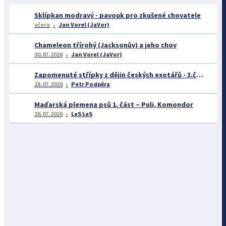
Sklípkan modravý - pavouk pro zkušené chovatele
včera
Jan Vorel (JaVor)
Chameleon třírohý (Jacksonův) a jeho chov
30.07.2026
Jan Vorel (JaVor)
Zapomenuté střípky z dějin českých exotářů - 3.část
28.07.2026
Petr Podpěra
Maďarská plemena psů 1. část – Puli, Komondor
26.07.2026
LeS LeS