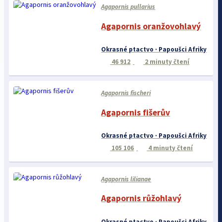
Agapornis pullarius
Agapornis oranžovohlavý
Okrasné ptactvo · Papoušci Afriky
46 912
2 minuty čtení
Agapornis fischeri
Agapornis fišerův
Okrasné ptactvo · Papoušci Afriky
105 106
4 minuty čtení
Agapornis lilianae
Agapornis růžohlavý
Okrasné ptactvo · Papoušci Afriky