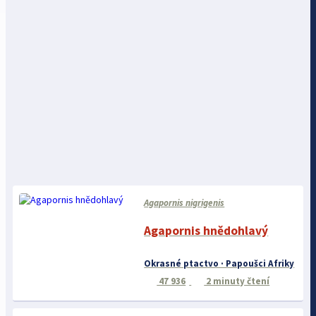
Agapornis nigrigenis
Agapornis hnědohlavý
Okrasné ptactvo · Papoušci Afriky
47 936
2 minuty čtení