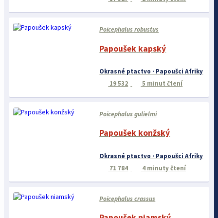
Poicephalus robustus
Papoušek kapský
Okrasné ptactvo · Papoušci Afriky
19 532
5 minut čtení
Poicephalus gulielmi
Papoušek konžský
Okrasné ptactvo · Papoušci Afriky
71 784
4 minuty čtení
Poicephalus crassus
Papoušek niamský