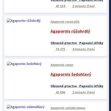
47 154
2 minuty čtení
Agapornis roseicollis
Agapornis růžohrdlý
Okrasné ptactvo · Papoušci Afriky
76 275
4 minuty čtení
Agapornis canus
Agapornis šedohlavý
Okrasné ptactvo · Papoušci Afriky
41 896
2 minuty čtení
Agapornis swindernianus