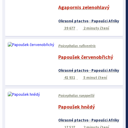
Agapornis zelenohlavý
Okrasné ptactvo · Papoušci Afriky
39 677
2 minuty čtení
Poicephalus rufiventris
Papoušek červenobřichý
Okrasné ptactvo · Papoušci Afriky
41 931
5 minut čtení
Poicephalus rueppellii
Papoušek hnědý
Okrasné ptactvo · Papoušci Afriky
17 527
2 minuty čtení