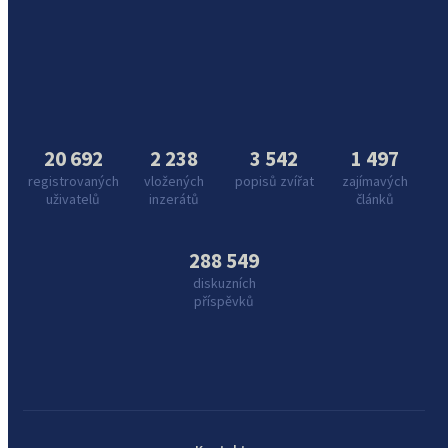
20 692
2 238
3 542
1 497
registrovaných
vložených
popisů zvířat
zajímavých
uživatelů
inzerátů
článků
288 549
diskuzních
příspěvků