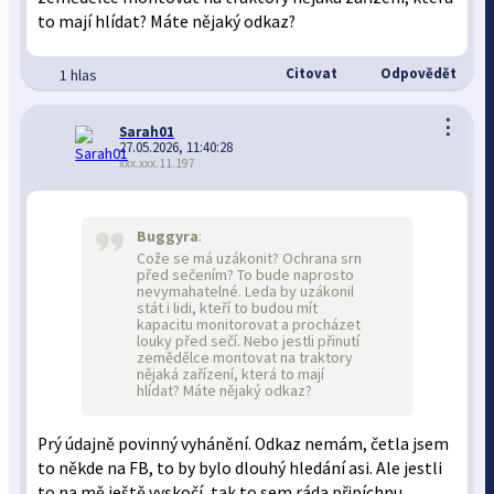
to mají hlídat? Máte nějaký odkaz?
Citovat
Odpovědět
1 hlas
⋮
Sarah01
27.05.2026, 11:40:28
xxx.xxx.11.197
Buggyra
:
Cože se má uzákonit? Ochrana srn
před sečením? To bude naprosto
nevymahatelné. Leda by uzákonil
stát i lidi, kteří to budou mít
kapacitu monitorovat a procházet
louky před sečí. Nebo jestli přinutí
zemědělce montovat na traktory
nějaká zařízení, která to mají
hlídat? Máte nějaký odkaz?
Prý údajně povinný vyhánění. Odkaz nemám, četla jsem
to někde na FB, to by bylo dlouhý hledání asi. Ale jestli
to na mě ještě vyskočí, tak to sem ráda připíchnu.