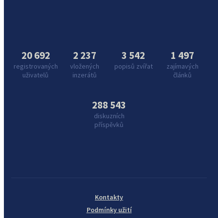
20 692
2 237
3 542
1 497
registrovaných
vložených
popisů zvířat
zajímavých
uživatelů
inzerátů
článků
288 543
diskuzních
příspěvků
Kontakty
Podmínky užití