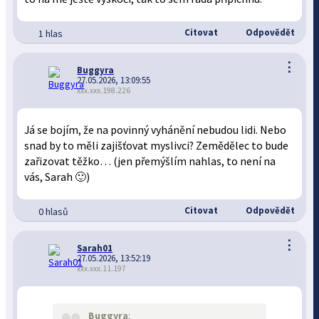
Citovat
Odpovědět
1 hlas
⋮
Buggyra
27.05.2026, 13:09:55
xxx.xxx.198.226
Já se bojím, že na povinný vyhánění nebudou lidi. Nebo
snad by to měli zajišťovat myslivci? Zemědělec to bude
zařizovat těžko… (jen přemýšlím nahlas, to není na
vás, Sarah 🙂)
Citovat
Odpovědět
0 hlasů
⋮
Sarah01
27.05.2026, 13:52:19
xxx.xxx.11.197
Buggyra
: