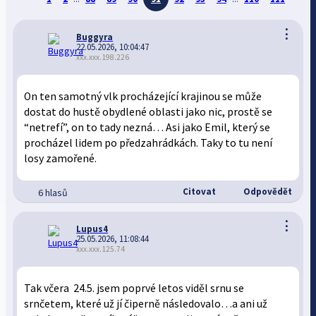
⋮
Buggyra
22.05.2026, 10:04:47
xxx.xxx.198.226
On ten samotný vlk procházející krajinou se může
dostat do hustě obydlené oblasti jako nic, prostě se
“netrefí”, on to tady nezná… Asi jako Emil, který se
procházel lidem po předzahrádkách. Taky to tu není
losy zamořené.
Citovat
Odpovědět
6 hlasů
⋮
Lupus4
25.05.2026, 11:08:44
xxx.xxx.125.74
Tak včera 24.5. jsem poprvé letos viděl srnu se
srnčetem, které už jí čiperně následovalo…a ani už