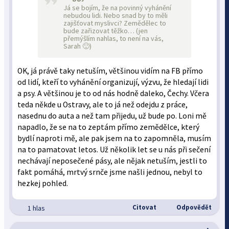
Já se bojím, že na povinný vyhánění
nebudou lidi. Nebo snad by to měli
zajišťovat myslivci? Zemědělec to
bude zařizovat těžko… (jen
přemýšlím nahlas, to není na vás,
Sarah 🙂)
OK, já právě taky netuším, většinou vidím na FB přímo
od lidí, kteří to vyhánění organizují, výzvu, že hledají lidi
a psy. A většinou je to od nás hodně daleko, Čechy. Včera
teda někde u Ostravy, ale to já než odejdu z práce,
nasednu do auta a než tam přijedu, už bude po. Loni mě
napadlo, že se na to zeptám přímo zemědělce, který
bydlí naproti mě, ale pak jsem na to zapomněla, musím
na to pamatovat letos. Už několik let se u nás při sečení
nechávají neposečené pásy, ale nějak netuším, jestli to
fakt pomáhá, mrtvý srnče jsme našli jednou, nebyl to
hezkej pohled.
Citovat
Odpovědět
1 hlas