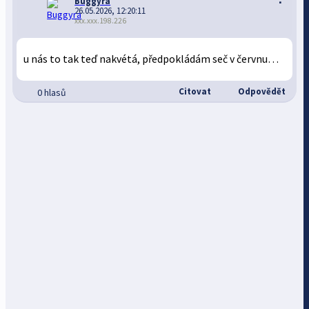
Buggyra
26.05.2026, 12:20:11
xxx.xxx.198.226
u nás to tak teď nakvétá, předpokládám seč v červnu…
Citovat
Odpovědět
0 hlasů