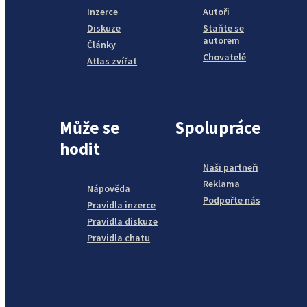
Inzerce
Autoři
Diskuze
Staňte se
autorem
Články
Chovatelé
Atlas zvířat
Může se
Spolupráce
hodit
Naši partneři
Reklama
Nápověda
Podpořte nás
Pravidla inzerce
Pravidla diskuze
Pravidla chatu