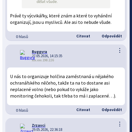
dělat všude.
Právě ty výcvikářky, které znám a které to vyhánění
organizují, jsou u myslivců. Ale asi to nebude všude.
Citovat
Odpovědět
0 hlasů
⋮
Buggyra
27.05.2026, 14:15:35
xxx.xxx.198.226
U nás to organizuje holčina zaměstnaná u nějakého
ochranářského něčeho, takže ta na to dostane asi
neplacené volno (nebo pokud to vykáže jako
monitoring čehokoli, tak třeba to má i zaplacené…).
Citovat
Odpovědět
0 hlasů
⋮
Zrzavci
29.05.2026, 22:36:18