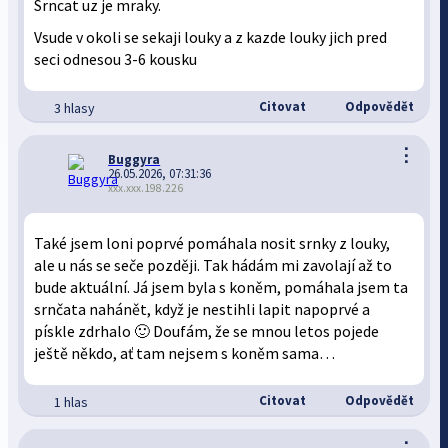
Srncat uz je mraky.
Vsude v okoli se sekaji louky a z kazde louky jich pred
seci odnesou 3-6 kousku
Citovat
Odpovědět
3 hlasy
⋮
Buggyra
26.05.2026, 07:31:36
xxx.xxx.198.226
Také jsem loni poprvé pomáhala nosit srnky z louky,
ale u nás se seče později. Tak hádám mi zavolají až to
bude aktuální. Já jsem byla s koněm, pomáhala jsem ta
srnčata nahánět, když je nestihli lapit napoprvé a
pískle zdrhalo 🙂 Doufám, že se mnou letos pojede
ještě někdo, ať tam nejsem s koněm sama…
Citovat
Odpovědět
1 hlas