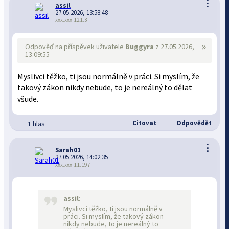
⋮
assil
27.05.2026, 13:58:48
xxx.xxx.121.3
»
Odpověď na příspěvek uživatele
Buggyra
z 27.05.2026,
13:09:55
Myslivci těžko, ti jsou normálně v práci. Si myslím, že
takový zákon nikdy nebude, to je nereálný to dělat
všude.
Citovat
Odpovědět
1 hlas
⋮
Sarah01
27.05.2026, 14:02:35
xxx.xxx.11.197
assil
:
Myslivci těžko, ti jsou normálně v
práci. Si myslím, že takový zákon
nikdy nebude, to je nereálný to