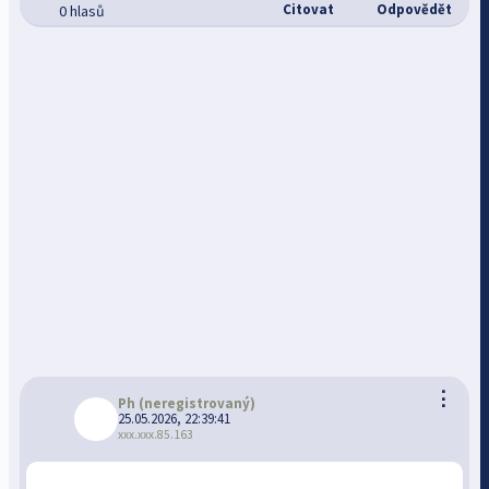
Citovat
Odpovědět
0 hlasů
⋮
Ph
(neregistrovaný)
25.05.2026, 22:39:41
xxx.xxx.85.163