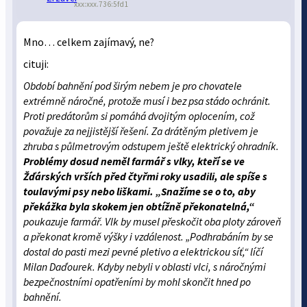
xxx:xxx.736:5fd1
Mno… celkem zajímavý, ne?
cituji:
Období bahnění pod širým nebem je pro chovatele
extrémně náročné, protože musí i bez psa stádo ochránit.
Proti predátorům si pomáhá dvojitým oplocením, což
považuje za nejjistější řešení. Za drátěným pletivem je
zhruba s půlmetrovým odstupem ještě elektrický ohradník.
Problémy dosud neměl farmář s vlky, kteří se ve
Žďárských vrších před čtyřmi roky usadili, ale spíše s
toulavými psy nebo liškami. „Snažíme se o to, aby
překážka byla skokem jen obtížně překonatelná,“
poukazuje farmář. Vlk by musel přeskočit oba ploty zároveň
a překonat kromě výšky i vzdálenost. „Podhrabáním by se
dostal do pasti mezi pevné pletivo a elektrickou síť,“ líčí
Milan Daďourek. Kdyby nebyli v oblasti vlci, s náročnými
bezpečnostními opatřeními by mohl skončit hned po
bahnění.