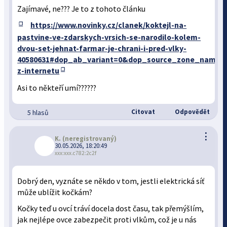
Zajímavé, ne??? Je to z tohoto článku
https://www.novinky.cz/clanek/koktejl-na-
pastvine-ve-zdarskych-vrsich-se-narodilo-kolem-
dvou-set-jehnat-farmar-je-chrani-i-pred-vlky-
40580631#dop_ab_variant=0&dop_source_zone_name
z-internetu
Asi to někteří umí??????
Citovat
Odpovědět
5 hlasů
⋮
K.
(neregistrovaný)
30.05.2026, 18:20:49
xxx:xxx.c782:2c2f
Dobrý den, vyznáte se někdo v tom, jestli elektrická síť
může ublížit kočkám?
Kočky teď u ovcí tráví docela dost času, tak přemýšlím,
jak nejlépe ovce zabezpečit proti vlkům, což je u nás