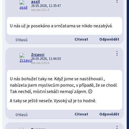
⋮
assil
26.05.2026, 11:35:47
xxx.xxx.121.3
U nás už je posekáno a srnčatama se nikdo nezabývá.
Citovat
Odpovědět
0 hlasů
⋮
Zrzavci
26.05.2026, 11:44:03
xxx.xxx.226.6
U nás bohužel taky ne. Když jsme se nastěhovali ,
nabízela jsem myslivcům pomoc, v případě, že se chodí.
Tak nechdí, místní sekáči nemají zájem. ☹️
A taky se ještě neseče. Vysoký už je to hodně.
Citovat
Odpovědět
0 hlasů
⋮