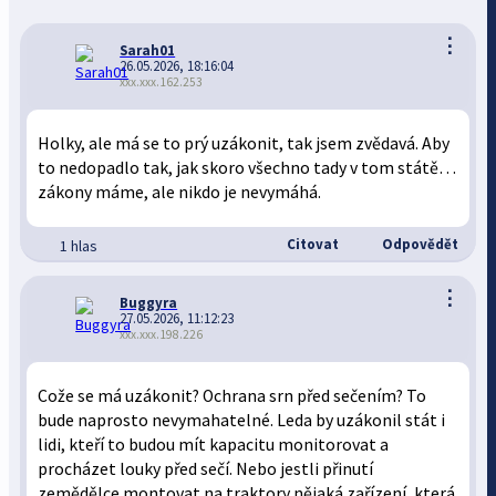
⋮
Sarah01
26.05.2026, 18:16:04
xxx.xxx.162.253
Holky, ale má se to prý uzákonit, tak jsem zvědavá. Aby
to nedopadlo tak, jak skoro všechno tady v tom státě…
zákony máme, ale nikdo je nevymáhá.
Citovat
Odpovědět
1 hlas
⋮
Buggyra
27.05.2026, 11:12:23
xxx.xxx.198.226
Cože se má uzákonit? Ochrana srn před sečením? To
bude naprosto nevymahatelné. Leda by uzákonil stát i
lidi, kteří to budou mít kapacitu monitorovat a
procházet louky před sečí. Nebo jestli přinutí
zemědělce montovat na traktory nějaká zařízení, která