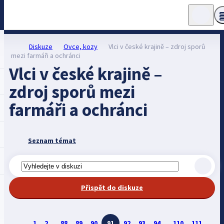
Diskuze
Ovce, kozy
Vlci v české krajině – zdroj sporů
mezi farmáři a ochránci
Vlci v české krajině –
zdroj sporů mezi
farmáři a ochránci
Seznam témat
Přispět do diskuze
1
2
...
88
89
90
91
92
93
94
...
110
111