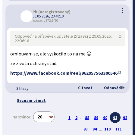
⋮
Ph
(neregistrovaný)
30.05.2026, 23:40:10
xxx:xxx.b572:9f60
»
Odpověď na příspěvek uživatele
Zrzavci
z 29.05.2026,
22:36:18
omlouvam se, ale vyskocilo to na me 😀
ze zivota ochrany stad:
https://www.facebook.com/reel/962957563300546
Citovat
Odpovědět
3 hlasy
Seznam témat
Na stránce:
1
2
...
88
89
90
91
92
93
94
...
110
111