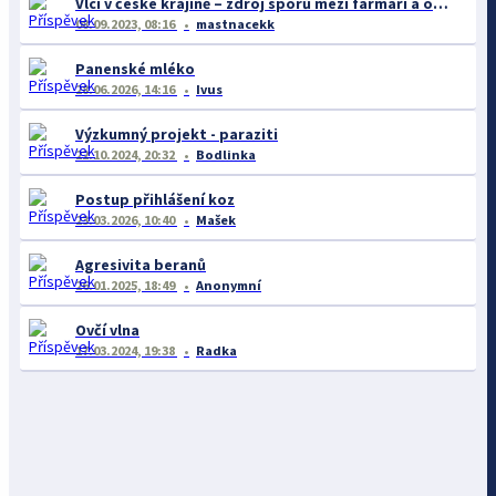
Vlci v české krajině – zdroj sporů mezi farmáři a ochránci
08.09.2023, 08:16
mastnacekk
Panenské mléko
28.06.2026, 14:16
Ivus
Výzkumný projekt - paraziti
22.10.2024, 20:32
Bodlinka
Postup přihlášení koz
23.03.2026, 10:40
Mašek
Agresivita beranů
26.01.2025, 18:49
Anonymní
Ovčí vlna
17.03.2024, 19:38
Radka