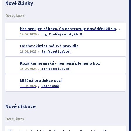
Nové články
Ovce, kozy
Hra není jen zábava. Co prozrazuje dovádění kůzlat o jejich welfare?
14.05.2026
Ing. Ondřej Krunt, Ph. D.
Odchov kůzlat má svá pravidla
18.01.2025
Jan Vorel (JaVor)
Koza kamerunská - nejmenší plemeno koz
13.07.2024
Jan Vorel (JaVor)
Mléčná produkce ovcí
11.07.2024
Petr Kovář
Nové diskuze
Ovce, kozy