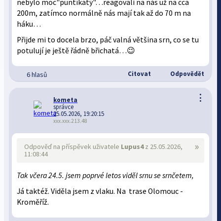
nebylo moc"puntíkatý"…reagovali na nás už na cca
200m, zatímco normálně nás mají tak až do 70 m na
háku…
Přijde mi to docela brzo, páč valná většina srn, co se tu
potulují je ještě řádně břichatá…😉
Citovat
Odpovědět
6 hlasů
⋮
kometa
správce
25.05.2026, 19:20:15
xxx.xxx.213.48
»
Odpověď na příspěvek uživatele
Lupus4
z 25.05.2026,
11:08:44
Tak včera 24.5. jsem poprvé letos viděl srnu se srnčetem,
Já taktéž. Viděla jsem z vlaku. Na trase Olomouc -
Kroměříž.