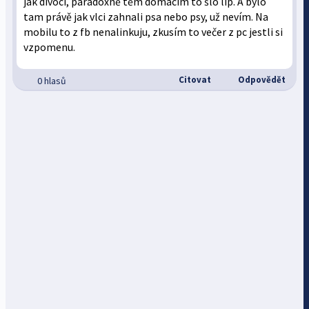
jak divocí, paradoxně těm domácím to šlo líp. A bylo
tam právě jak vlci zahnali psa nebo psy, už nevím. Na
mobilu to z fb nenalinkuju, zkusím to večer z pc jestli si
vzpomenu.
Citovat
Odpovědět
0 hlasů