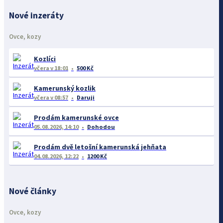
Nové inzeráty
Ovce, kozy
Kozlíci
včera
v 18:01
500 Kč
Kamerunský kozlik
včera
v 08:57
Daruji
Prodám kamerunské ovce
05.08.2026, 14:10
Dohodou
Prodám dvě letošní kamerunská jehňata
04.08.2026, 12:22
1200 Kč
Nové články
Ovce, kozy