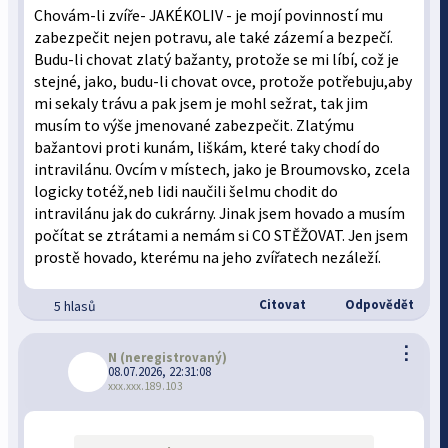
Chovám-li zvíře- JAKÉKOLIV - je mojí povinností mu
zabezpečit nejen potravu, ale také zázemí a bezpečí.
Budu-li chovat zlatý bažanty, protože se mi líbí, což je
stejné, jako, budu-li chovat ovce, protože potřebuju,aby
mi sekaly trávu a pak jsem je mohl sežrat, tak jim
musím to výše jmenované zabezpečit. Zlatýmu
bažantovi proti kunám, liškám, které taky chodí do
intravilánu. Ovcím v místech, jako je Broumovsko, zcela
logicky totéž,neb lidi naučili šelmu chodit do
intravilánu jak do cukrárny. Jinak jsem hovado a musím
počítat se ztrátami a nemám si CO STĚŽOVAT. Jen jsem
prostě hovado, kterému na jeho zvířatech nezáleží.
Citovat
Odpovědět
5 hlasů
⋮
N
(neregistrovaný)
08.07.2026, 22:31:08
xxx.xxx.189.103