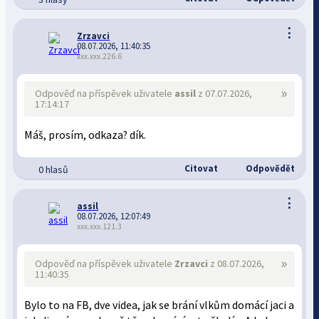
⋮
Zrzavci
08.07.2026, 11:40:35
xxx.xxx.226.6
»
Odpověď na příspěvek uživatele
assil
z 07.07.2026,
17:14:17
Máš, prosím, odkaza? dík.
Citovat
Odpovědět
0 hlasů
⋮
assil
08.07.2026, 12:07:49
xxx.xxx.121.3
»
Odpověď na příspěvek uživatele
Zrzavci
z 08.07.2026,
11:40:35
Bylo to na FB, dve videa, jak se brání vlkům domácí jaci a