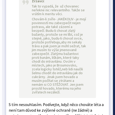
Zrzavci
:
Tak to vypadá, že už chovanec
neřekne nic relevantního. Takže se
vrátím k meritu věci.
Chovám-li zvíře- JAKÉKOLIV - je mojí
povinností mu zabezpečit nejen
potravu, ale také zázemí a
bezpečí. Budu-li chovat zlatý
bažanty, protože se mi líbí, což je
stejné, jako, budu-li chovat ovce,
protože potřebuju,aby mi sekaly
trávu a pak jsem je mohl sežrat, tak
jim musím to výše jmenované
zabezpečit. Zlatýmu bažantovi
proti kunám, liškám, které taky
chodí do intravilánu. Ovcím v
místech, jako je Broumovsko,
zcela logicky totéž,neb lidi naučili
šelmu chodit do intravilánu jak do
cukrárny. Jinak jsem hovado a
musím počítat se ztrátami a
nemám si CO STĚŽOVAT. Jen jsem
prostě hovado, kterému na jeho
zvířatech nezáleží.
S tím nesouhlasím. Podívejte, když něco chováte léta a
není tam důvod ke zvýšené ochraně (ne žádné) a