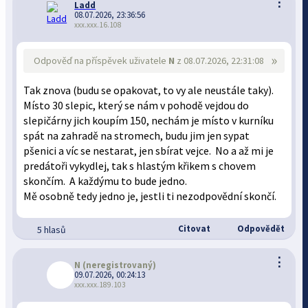
⋮
Ladd
08.07.2026, 23:36:56
xxx.xxx.16.108
»
Odpověď na příspěvek uživatele
N
z 08.07.2026, 22:31:08
Tak znova (budu se opakovat, to vy ale neustále taky).
Místo 30 slepic, který se nám v pohodě vejdou do
slepičárny jich koupím 150, nechám je místo v kurníku
spát na zahradě na stromech, budu jim jen sypat
pšenici a víc se nestarat, jen sbírat vejce. No a až mi je
predátoři vykydlej, tak s hlastým křikem s chovem
skončím. A každýmu to bude jedno.
Mě osobně tedy jedno je, jestli ti nezodpovědní skončí.
Citovat
Odpovědět
5 hlasů
⋮
N
(neregistrovaný)
09.07.2026, 00:24:13
xxx.xxx.189.103