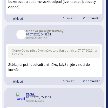
buzerovat a budeme vozit odpad (lze napsat jedovatý
odpad).
Citovat
Odpovědět
0 hlasů
⋮
Orionka
(neregistrovaný)
09.07.2026, 04:38:14
xxx:xxx.a99e:4742
»
Odpověď na příspěvek uživatele
Sardullah
z 07.07.2026,
17:12:32
Štěkající psi neodradí ani lišku, když si jde v noci do
kurníku.
Citovat
Odpovědět
0 hlasů
⋮
Varaxi
09.07.2026, 05:36:22
xxx.xxx.129.250