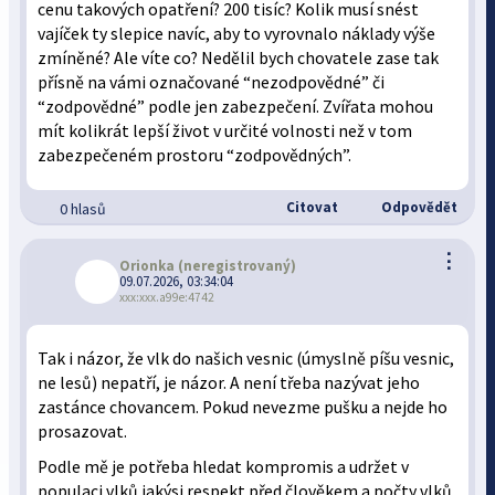
cenu takových opatření? 200 tisíc? Kolik musí snést
vajíček ty slepice navíc, aby to vyrovnalo náklady výše
zmíněné? Ale víte co? Nedělil bych chovatele zase tak
přísně na vámi označované “nezodpovědné” či
“zodpovědné” podle jen zabezpečení. Zvířata mohou
mít kolikrát lepší život v určité volnosti než v tom
zabezpečeném prostoru “zodpovědných”.
Citovat
Odpovědět
0 hlasů
⋮
Orionka
(neregistrovaný)
09.07.2026, 03:34:04
xxx:xxx.a99e:4742
Tak i názor, že vlk do našich vesnic (úmyslně píšu vesnic,
ne lesů) nepatří, je názor. A není třeba nazývat jeho
zastánce chovancem. Pokud nevezme pušku a nejde ho
prosazovat.
Podle mě je potřeba hledat kompromis a udržet v
populaci vlků jakýsi respekt před člověkem a počty vlků