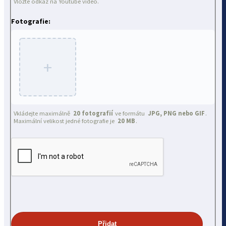
Vložte odkaz na Youtube video.
Fotografie:
+
Vkládejte maximálně
20 fotografií
ve formátu
JPG, PNG nebo GIF
.
Maximální velikost jedné fotografie je
20 MB
.