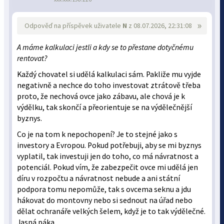
»
Odpověď na příspěvek uživatele
N
z 08.07.2026, 22:31:08
A máme kalkulaci jestli a kdy se to přestane dotyčnému
rentovat?
Každý chovatel si udělá kalkulaci sám. Pakliže mu vyjde
negativně a nechce do toho investovat ztrátově třeba
proto, že nechová ovce jako zábavu, ale chová je k
výdělku, tak skončí a přeorientuje se na výdělečnější
byznys.
Co je na tom k nepochopení? Je to stejné jako s
investory a Evropou. Pokud potřebuji, aby se mi byznys
vyplatil, tak investuji jen do toho, co má návratnost a
potenciál. Pokud vím, že zabezpečit ovce mi udělá jen
díru v rozpočtu a návratnost nebude a ani státní
podpora tomu nepomůže, tak s ovcema seknu a jdu
hákovat do montovny nebo si sednout na úřad nebo
dělat ochranáře velkých šelem, když je to tak výdělečné.
Jasná páka.