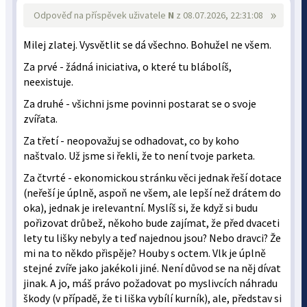
»
Odpověď na příspěvek uživatele
N
z 08.07.2026, 22:31:08
Milej zlatej. Vysvětlit se dá všechno. Bohužel ne všem.
Za prvé - žádná iniciativa, o které tu blábolíš,
neexistuje.
Za druhé - všichni jsme povinni postarat se o svoje
zvířata.
Za třetí - neopovažuj se odhadovat, co by koho
naštvalo. Už jsme si řekli, že to není tvoje parketa.
Za čtvrté - ekonomickou stránku věci jednak řeší dotace
(neřeší je úplně, aspoň ne všem, ale lepší než drátem do
oka), jednak je irelevantní. Myslíš si, že když si budu
pořizovat drůbež, někoho bude zajímat, že před dvaceti
lety tu lišky nebyly a teď najednou jsou? Nebo dravci? Že
mi na to někdo přispěje? Houby s octem. Vlk je úplně
stejné zvíře jako jakékoli jiné. Není důvod se na něj dívat
jinak. A jo, máš právo požadovat po myslivcích náhradu
škody (v případě, že ti liška vybílí kurník), ale, představ si