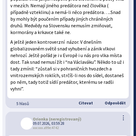
v mezích. Nemají jiného predátora než člověka (
případně vzteklinu) a nemá-li něco predátora…..Snad
by mohly být poučením případy jiných chráněných
druhů. Medvědy na Slovensku nemusím zmiňovat,
kormorány a krkavce také ne.
A ještě jeden kontroverzní názor. V dnešním
globalizovaném světě snad vyhubení a zánik vlkovi
nehrozí. Ještě pořád je i v Evropě i u nás pro vlka místa
dost. Tak snad nemusí žít i “na Václaváku”. Někdo to už i
tady zmínil: “zůstaň si v pohraničních hvozdech a
vnitrozemských roklích, strčíš-li nos do sídel, dostaneš
po něm, tady totiž sídlí predátor, kterému se radši
vyhni”.
Citovat
Odpovědět
5 hlasů
⋮
Orionka
(neregistrovaný)
09.07.2026, 03:59:28
xxx:xxx.a99e:4742