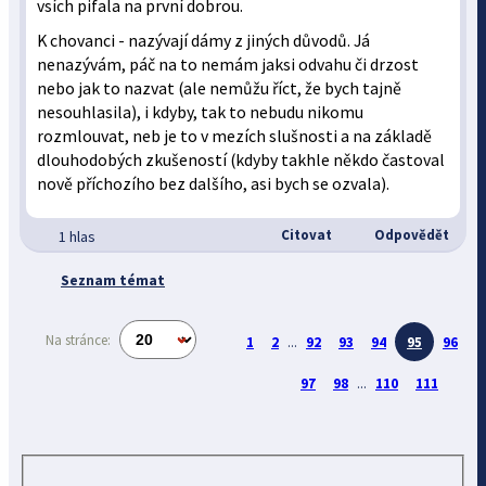
vsích pifala na první dobrou.
K chovanci - nazývají dámy z jiných důvodů. Já
nenazývám, páč na to nemám jaksi odvahu či drzost
nebo jak to nazvat (ale nemůžu říct, že bych tajně
nesouhlasila), i kdyby, tak to nebudu nikomu
rozmlouvat, neb je to v mezích slušnosti a na základě
dlouhodobých zkušeností (kdyby takhle někdo častoval
nově příchozího bez dalšího, asi bych se ozvala).
Citovat
Odpovědět
1 hlas
Seznam témat
Na stránce:
1
2
...
92
93
94
95
96
97
98
...
110
111