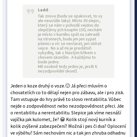
Ladd
:
Tak znova (budu se opakovat, to vy
ale neustále taky). Místo 30 slepic,
který se nám v pohodě vejdou do
slepičárny jich koupím 150, nechám
je místo v kurníku spát na zahradě
na stromech, budu jim jen sypat
pšenici a víc se nestarat, jen sbírat
vejce. No a až mi je predátoři
vykydlej, tak s hlastým křikem s
chovem skončím. A každýmu to
bude jedno.
Mě osobně tedy jedno je, jestli ti
nezodpovědní skončí.
Jeden o koze druhý o voze.🙂 Já přeci mluvím o
chovatelích co to dělají nejen pro zábavu, ale i pro zisk.
Tam vstupuje do hry právě to slovo rentabilita. Vůbec
nejde o zodpovědnost nebo nezodpovědnost přeci. Jde
o rentabilitu a nerentabilitu. Slepice jak víme nesnáší
vajíčka jak kulomet, že? 😀 Kolik stojí nový kurník a
kolik zvýšené zabezpečení? Možná i pes či dva? Oplocení
ve výběhu? Sám nechovám nic a tak jen zhruba odhadnu