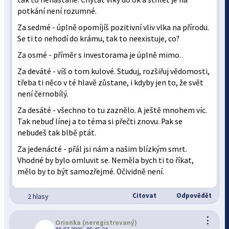
potkání není rozumné.
Za sedmé - úplně opomíjíš pozitivní vliv vlka na přírodu.
Se ti to nehodí do krámu, tak to neexistuje, co?
Za osmé - příměr s investorama je úplně mimo.
Za deváté - víš o tom kulové. Studuj, rozšiřuj vědomosti,
třeba ti něco v té hlavě zůstane, i kdyby jen to, že svět
není černobílý.
Za desáté - všechno to tu zaznělo. A ještě mnohem víc.
Tak nebuď línej a to téma si přečti znovu. Pak se
nebudeš tak blbě ptát.
Za jedenácté - přál jsi nám a našim blízkým smrt.
Vhodné by bylo omluvit se. Neměla bych ti to říkat,
mělo by to být samozřejmé. Očividně není.
Citovat
Odpovědět
2 hlasy
⋮
Orionka
(neregistrovaný)