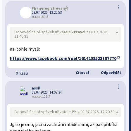
⋮
Ph
(neregistrovaný)
08.07.2026, 12:20:53
xxx.xxx.81.8
»
Odpověď na příspěvek uživatele
Zrzavci
z 08.07.2026,
11:40:35
asi tohle mysli:
https://www.facebook.com/reel/1614258523197770
Citovat
Odpovědět
0 hlasů
⋮
assil
08.07.2026, 14:07:34
xxx.xxx.121.3
»
Odpověď na příspěvek uživatele
Ph
z 08.07.2026, 12:20:53
Jj, to je ono, jaci si zachrání mládě sami, až pak přibíhá
pes a vlci ho zaženou.