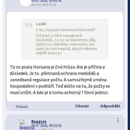
09.07.2026, 05:45:24
xxx:xxx.a99e:4742
Ladd
:
A to, co psala Horsana,hrůza není?
(Už jsem o těch masakrech
medvědů, co se na Slovensku dějí,
slyšel od známého veterináře. Ani
jsem to sem nepsal, abych někomu
nejitřil emoce.)
To co psala Horsana je čirá hrůza. Ale je příčina a
důsledek. Je to přehnaná ochrana medvědů a
zanedbaná regulace počtu. A samozřejmě změna
hospodaření v podhůří. Teď došlo na to, že počty se
musí snížit. A kdo je k tomu ochotný ? Divní jedinci.
Citovat
Odpovědět
0 hlasů
⋮
Buggyra
09.07.2026, 06:02:18
xxx.xxx.198.226