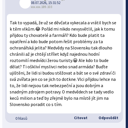
08.07.2026, 15:31:52
xxx.xxx.189.103
Tak to vypadá, že už se děvčata vykecala a vrátil bych se
k těm vlkům.😂 Pořád mi nikdo nevysvětlil, jak k tomu
přijdou ty chovatelé a farmáři? Kdo bude platit ta
opatření a kdo bude potom řešit problémy za ta
ochranářská jelita? Medvědy na Slovensku tak dlouho
chránili až je chtějí střílet když najednou hodní
roztomilí medvídci žerou turisty.😀 Ale kdo to bude
dělat? Ti oškliví myslivci nebo snad armáda? Buďte
ujištěni, že lidi si budou stěžovat a bát se o své zdraví či
svá zvířata jen co se jich to dotkne. Vlci přijdou lehce na
to, že lidi nejsou tak nebezpeční a jsou dobrým a
snadným zdrojem potravy. O medvědech se tady vedlo
keců milion a teď by zřejmě bylo na místě jít jim na
Slovensko poradit co s tím.
Citovat
Odpovědět
0 hlasů