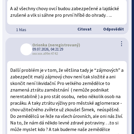
A až všechny chovy ovcí budou zabezpečené a lajdácké
zrušené a vlk si sáhne pro první hříbě do ohrady…..
Citovat
Odpovědět
1 hlas
⋮
Orionka
(neregistrovaný)
09.07.2026, 04:21:29
xxx:xxx.a99e:4742
Další problém je v tom, že většina tady je “zájmových” a
zabezpečit malý zájmový chov není tak složité a ani
skončit není likvidační. Pro velkého zemědělce to
znamená ztrátu zaměstnání ( nemůže podnikat
nerentabilně ) a pro stát osobu, nebo několik osob na
pracáku. A taky ztrátu výživy pro městské aglomerace -
chov užitečného zvířete už zkoušel Šimek, neúspěšně.
Do zemědělců se řeže na všech úrovních, ale oni nás živí.
Na to, že nám dá někdo levné zdravé potraviny….to si
může myslet kdo ? A tak budeme naše zemědělce