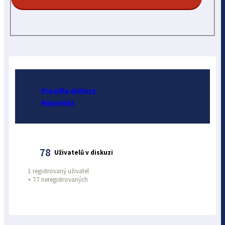
Pravidla diskuze
Nápověda
78
Uživatelů v diskuzi
1 registrovaný uživatel
+
77 neregistrovaných