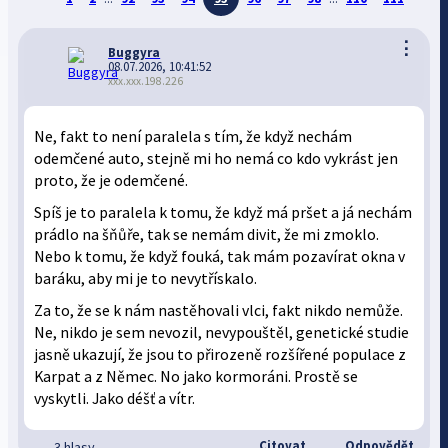
⋮
Buggyra
08.07.2026, 10:41:52
xxx.xxx.198.226
Ne, fakt to není paralela s tím, že když nechám
odemčené auto, stejně mi ho nemá co kdo vykrást jen
proto, že je odemčené.
Spíš je to paralela k tomu, že když má pršet a já nechám
prádlo na šňůře, tak se nemám divit, že mi zmoklo.
Nebo k tomu, že když fouká, tak mám pozavírat okna v
baráku, aby mi je to nevytřískalo.
Za to, že se k nám nastěhovali vlci, fakt nikdo nemůže.
Ne, nikdo je sem nevozil, nevypouštěl, genetické studie
jasně ukazují, že jsou to přirozeně rozšířené populace z
Karpat a z Němec. No jako kormoráni. Prostě se
vyskytli. Jako déšť a vítr.
Citovat
Odpovědět
3 hlasy