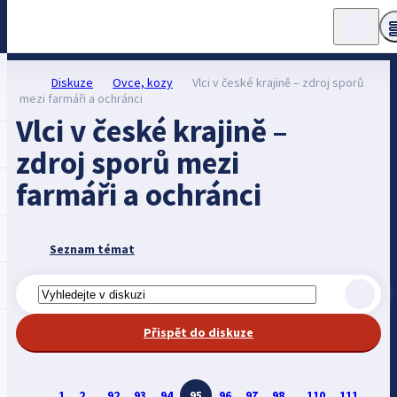
Diskuze
Ovce, kozy
Vlci v české krajině – zdroj sporů
mezi farmáři a ochránci
Vlci v české krajině –
zdroj sporů mezi
farmáři a ochránci
Seznam témat
Přispět do diskuze
1
2
...
92
93
94
95
96
97
98
...
110
111