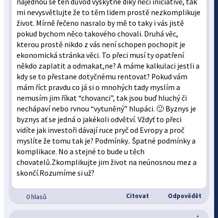
najednou se ten důvod vyskytne díky něčí iniciativě, tak
mi nevysvětlujte že to těm lidem prostě nezkomplikuje
život. Mírně řečeno nasralo by mě to taky i vás jistě
pokud bychom něco takového chovali. Druhá věc,
kterou prostě nikdo z vás není schopen pochopit je
ekonomická stránka věci. To přeci musí ty opatření
někdo zaplatit a odmakat,ne? A máme kalkulaci jestli a
kdy se to přestane dotyčnému rentovat? Pokud vám
mám říct pravdu co já si o mnohých tady myslím a
nemusím jim říkat “chovanci”, tak jsou buď hluchý či
nechápaví nebo rvnou “vytuněný” hlupáci. 🙂 Byznys je
byznys ať se jedná o jakékoli odvětví. Vždyť to přeci
vidíte jak investoři dávají ruce pryč od Evropy a proč
myslíte že tomu tak je? Podmínky.. Špatné podmínky a
komplikace. No a stejné to bude u těch
chovatelů.Zkomplikujte jim život na neúnosnou mez a
skončí.Rozumíme si už?
Citovat
Odpovědět
0 hlasů