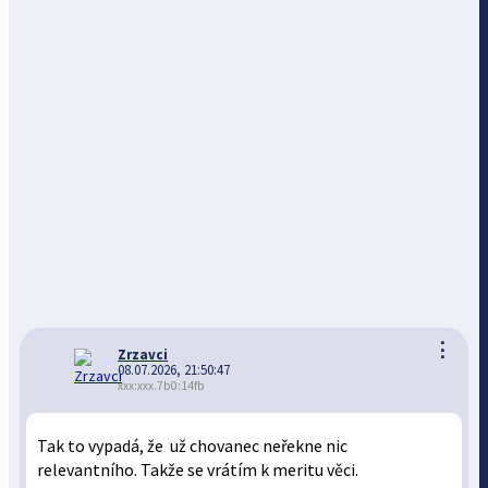
⋮
Zrzavci
08.07.2026, 21:50:47
xxx:xxx.7b0:14fb
Tak to vypadá, že už chovanec neřekne nic
relevantního. Takže se vrátím k meritu věci.