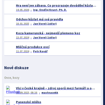
Hra není jen zábava. Co prozrazuje dovádění kůzlat o jejich welfare?
14.05.2026
Ing. Ondřej Krunt, Ph. D.
Odchov kůzlat má svá pravidla
18.01.2025
Jan Vorel (JaVor)
Koza kamerunská - nejmenší plemeno koz
13.07.2024
Jan Vorel (JaVor)
Mléčná produkce ovcí
11.07.2024
Petr Kovář
Nové diskuze
Ovce, kozy
Vlci v české krajině – zdroj sporů mezi farmáři a ochránci
08.09.2023, 08:16
mastnacekk
Panenské mléko