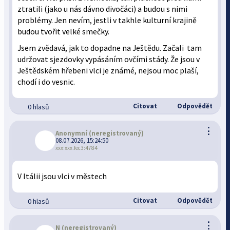
ztratili (jako u nás dávno divočáci) a budou s nimi
problémy. Jen nevím, jestli v takhle kulturní krajině
budou tvořit velké smečky.
Jsem zvědavá, jak to dopadne na Ještědu. Začali tam
udržovat sjezdovky vypásáním ovčími stády. Že jsou v
Ještědském hřebeni vlci je známé, nejsou moc plaší,
chodí i do vesnic.
Citovat
Odpovědět
0 hlasů
⋮
Anonymní
(neregistrovaný)
08.07.2026, 15:24:50
xxx:xxx.fec3:4784
V Itálii jsou vlci v městech
Citovat
Odpovědět
0 hlasů
⋮
N
(neregistrovaný)