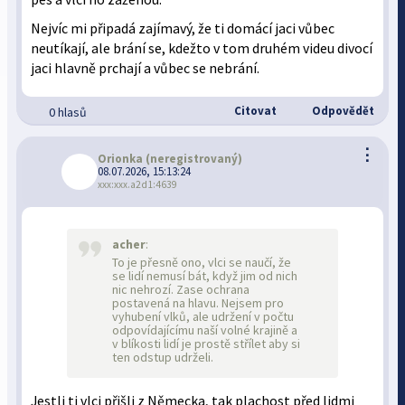
Nejvíc mi připadá zajímavý, že ti domácí jaci vůbec
neutíkají, ale brání se, kdežto v tom druhém videu divocí
jaci hlavně prchají a vůbec se nebrání.
Citovat
Odpovědět
0 hlasů
⋮
Orionka
(neregistrovaný)
08.07.2026, 15:13:24
xxx:xxx.a2d1:4639
acher
:
To je přesně ono, vlci se naučí, že
se lidí nemusí bát, když jim od nich
nic nehrozí. Zase ochrana
postavená na hlavu. Nejsem pro
vyhubení vlků, ale udržení v počtu
odpovídajícímu naší volné krajině a
v blíkosti lidí je prostě střílet aby si
ten odstup udrželi.
Jestli ti vlci přišli z Německa, tak plachost před lidmi