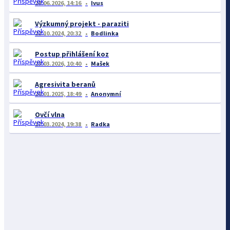
28.06.2026, 14:16
Ivus
Výzkumný projekt - paraziti
22.10.2024, 20:32
Bodlinka
Postup přihlášení koz
23.03.2026, 10:40
Mašek
Agresivita beranů
26.01.2025, 18:49
Anonymní
Ovčí vlna
17.03.2024, 19:38
Radka