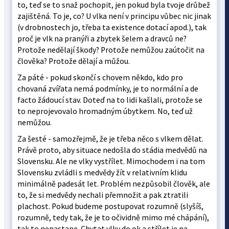
to, teď se to snaž pochopit, jen pokud byla tvoje drůbež
zajištěná. To je, co? U vlka není v principu vůbec nic jinak
(v drobnostech jo, třeba ta existence dotací apod.), tak
proč je vlk na pranýři a zbytek šelem a dravců ne?
Protože nedělají škody? Protože nemůžou zaútočit na
člověka? Protože dělají a můžou.
Za páté - pokud skončí s chovem někdo, kdo pro
chovaná zvířata nemá podmínky, je to normální a de
facto žádoucí stav. Doteď na to lidi kašlali, protože se
to neprojevovalo hromadným úbytkem. No, teď už
nemůžou.
Za šesté - samozřejmě, že je třeba něco s vlkem dělat.
Právě proto, aby situace nedošla do stádia medvědů na
Slovensku. Ale ne vlky vystřílet. Mimochodem i na tom
Slovensku zvládli s medvědy žít v relativním klidu
minimálně padesát let. Problém nezpůsobil člověk, ale
to, že si medvědy nechali přemnožit a pak ztratili
plachost. Pokud budeme postupovat rozumně (slyšíš,
rozumně, tedy tak, že je to očividně mimo mé chápání),
tak to nenastane. Chytat vlky do ok a střílet je na