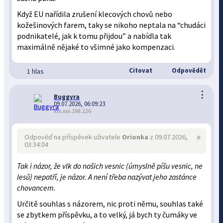
Když EU nařídila zrušení klecových chovů nebo
kožešinových farem, taky se nikoho neptala na “chudáci
podnikatelé, jak k tomu přijdou” a nabídla tak
maximálně nějaké to všimné jako kompenzaci.
Citovat
Odpovědět
1 hlas
⋮
Buggyra
09.07.2026, 06:09:23
xxx.xxx.198.226
»
Odpověď na příspěvek uživatele
Orionka
z 09.07.2026,
03:34:04
Tak i názor, že vlk do našich vesnic (úmyslně píšu vesnic, ne
lesů) nepatří, je názor. A není třeba nazývat jeho zastánce
chovancem.
Určitě souhlas s názorem, nic proti němu, souhlas také
se zbytkem příspěvku, a to velký, já bych ty čumáky ve