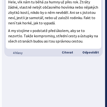
Hele, vlk nám tu běhá za humny už přes rok. Ztráty
žádné, vlastně nebýt občasného hovínka nebo nějakých
zbytků kostí, nikdo by o něm nevěděl. Ani se s jistotou
neví, jestli je samotář, nebo už založil rodinku. Fakt to
není tak horké, jak to vypadá.
A my stojíme v podstatě před úkolem, aby se to
nezvrtlo. Takže kompromisy, střední cesty a ústupky na
všech stranách budou asi tou správnou cestou.
Citovat
Odpovědět
4 hlasy