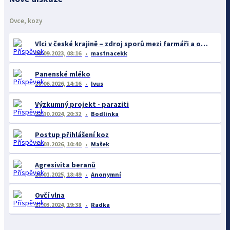
Ovce, kozy
Vlci v české krajině – zdroj sporů mezi farmáři a ochránci
08.09.2023, 08:16
mastnacekk
Panenské mléko
28.06.2026, 14:16
Ivus
Výzkumný projekt - paraziti
22.10.2024, 20:32
Bodlinka
Postup přihlášení koz
23.03.2026, 10:40
Mašek
Agresivita beranů
26.01.2025, 18:49
Anonymní
Ovčí vlna
17.03.2024, 19:38
Radka