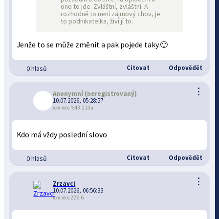
ono to jde. Zvláštní, zvláštní. A
rozhodně to není zájmový chov, je
to podnikatelka, živí jí to.
Jenže to se může změnit a pak pojede taky.🙂
Citovat
Odpovědět
0 hlasů
⋮
Anonymní
(neregistrovaný)
10.07.2026, 05:28:57
xxx:xxx.fe43:213a
Kdo má vždy poslední slovo
Citovat
Odpovědět
0 hlasů
⋮
Zrzavci
10.07.2026, 06:56:33
xxx.xxx.226.6