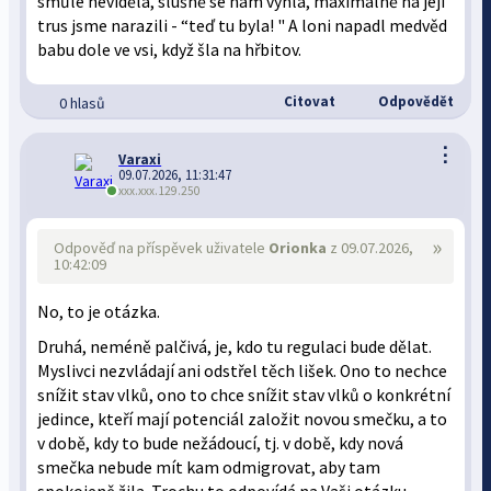
smůle neviděla, slušně se nám vyhla, maximálně na její
trus jsme narazili - “teď tu byla! " A loni napadl medvěd
babu dole ve vsi, když šla na hřbitov.
Citovat
Odpovědět
0 hlasů
⋮
Varaxi
09.07.2026, 11:31:47
xxx.xxx.129.250
»
Odpověď na příspěvek uživatele
Orionka
z 09.07.2026,
10:42:09
No, to je otázka.
Druhá, neméně palčivá, je, kdo tu regulaci bude dělat.
Myslivci nezvládají ani odstřel těch lišek. Ono to nechce
snížit stav vlků, ono to chce snížit stav vlků o konkrétní
jedince, kteří mají potenciál založit novou smečku, a to
v době, kdy to bude nežádoucí, tj. v době, kdy nová
smečka nebude mít kam odmigrovat, aby tam