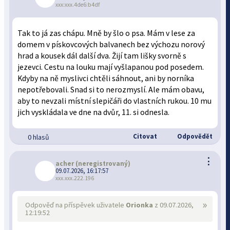
xxx:xxx.4de6:b4df
Tak to já zas chápu. Mně by šlo o psa. Mám v lese za
domem v pískovcových balvanech bez výchozu norový
hrad a kousek dál další dva. Žijí tam lišky svorně s
jezevci. Cestu na louku mají vyšlapanou pod posedem.
Kdyby na ně myslivci chtěli sáhnout, ani by norníka
nepotřebovali. Snad si to nerozmyslí. Ale mám obavu,
aby to nevzali místní slepičáři do vlastních rukou. 10 mu
jich vyskládala ve dne na dvůr, 11. si odnesla.
Citovat
Odpovědět
0 hlasů
⋮
acher
(neregistrovaný)
09.07.2026, 16:17:57
xxx.xxx.222.196
»
Odpověď na příspěvek uživatele
Orionka
z 09.07.2026,
12:19:52