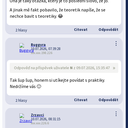
Ona je taky otázka, který je to poslední slovo, že jo.
A jinak mě fakt pobavilo, že teoretik napíše, že se
nechce bavit s teoretiky. 😂
Citovat
Odpovědět
2 hlasy
⋮
Buggyra
10.07.2026, 07:39:28
xxx.xxx.198.226
»
Odpověď na příspěvek uživatele
N
z 09.07.2026, 15:35:47
Tak šup šup, honem si utíkejte povídat s praktiky.
Nedržíme vás 🙂
Citovat
Odpovědět
2 hlasy
⋮
Zrzavci
10.07.2026, 08:31:15
xxx.xxx.226.6