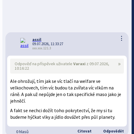
⋮
assil
09.07.2026, 11:33:27
xxx.xxx.121.3
»
Odpověď na příspěvek uživatele
Varaxi
z 09.07.2026,
10:16:22
Ale ohrožují, tím jak se víc tlačí na welfare ve
velkochovech, tím víc budou ta zvířata víc vlkům na
ráně. A pak už nepůjde jen o tak specifické maso jako je
jehněčí.
A fakt se nechci dožít toho pokrytectví, že my si tu
budeme hýčkat vlky a jídlo dovážet přes půl planety.
Citovat
Odpovědět
0 hlasů