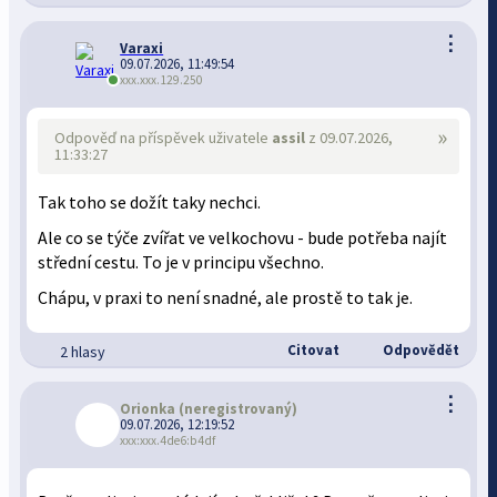
⋮
Varaxi
09.07.2026, 11:49:54
xxx.xxx.129.250
»
Odpověď na příspěvek uživatele
assil
z 09.07.2026,
11:33:27
Tak toho se dožít taky nechci.
Ale co se týče zvířat ve velkochovu - bude potřeba najít
střední cestu. To je v principu všechno.
Chápu, v praxi to není snadné, ale prostě to tak je.
Citovat
Odpovědět
2 hlasy
⋮
Orionka
(neregistrovaný)
09.07.2026, 12:19:52
xxx:xxx.4de6:b4df