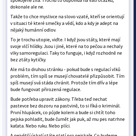
spokojeně žila. Trochu to odpovídá na Vaši otázku,
dokonale ale ne.
Takže to chce myslivce na slovo vzaté, kteří se orientují
v situaci té které smečky a vědí, kdo a kdy je adept na
nějaký humánní odlov.
To je trochu utopie, viďte. I když jsou státy, které mají
svoje vlčí hlídky. Jsou i jiné, které na to pečou a nechaly
vlky samoregulaci. Taky to funguje, i když rozhodně ne
bez ztáty kytičky.
Ale má to druhou stránku - pokud bude s regulací vlků
problém, tím spíš se musejí chovatelé přizpůsobit. Tím
spíš musejí svá stáda chránit. Protože tím dřív a lépe
bude fungovat přirozená regulace.
Bude potřeba upravit zákony. Třeba teď nechat
pastevce bez dozoru na pastvině, to si říká o kriminál.
První hlupácek, co půjde kolem a bude si chtít toho
pejska pohladit, bude čumět jak puk, až mu pes natrhne
kaťata. Nebo ruku. Nebo plíci.
A největší úskalí stále platí pro pejskaře. Co budeme