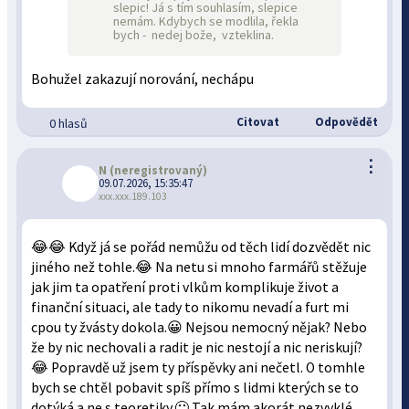
slepic! Já s tím souhlasím, slepice
nemám. Kdybych se modlila, řekla
bych - nedej bože, vzteklina.
Bohužel zakazují norování, nechápu
Citovat
Odpovědět
0 hlasů
⋮
N
(neregistrovaný)
09.07.2026, 15:35:47
xxx.xxx.189.103
😂😂 Když já se pořád nemůžu od těch lidí dozvědět nic
jiného než tohle.😂 Na netu si mnoho farmářů stěžuje
jak jim ta opatření proti vlkům komplikuje život a
finanční situaci, ale tady to nikomu nevadí a furt mi
cpou ty žvásty dokola.😀 Nejsou nemocný nějak? Nebo
že by nic nechovali a radit je nic nestojí a nic neriskují?
😂 Popravdě už jsem ty příspěvky ani nečetl. O tomhle
bych se chtěl pobavit spíš přímo s lidmi kterých se to
dotýká a ne s teoretiky.🙂 Tak mám akorát nezvyklé