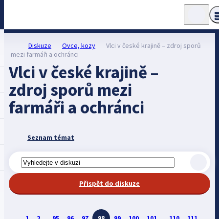
Diskuze
Ovce, kozy
Vlci v české krajině – zdroj sporů
mezi farmáři a ochránci
Vlci v české krajině –
zdroj sporů mezi
farmáři a ochránci
Seznam témat
Přispět do diskuze
1
2
...
95
96
97
98
99
100
101
...
110
111