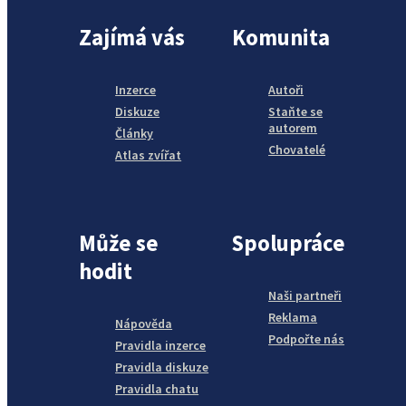
Zajímá vás
Komunita
Inzerce
Autoři
Diskuze
Staňte se
autorem
Články
Chovatelé
Atlas zvířat
Může se
Spolupráce
hodit
Naši partneři
Reklama
Nápověda
Podpořte nás
Pravidla inzerce
Pravidla diskuze
Pravidla chatu