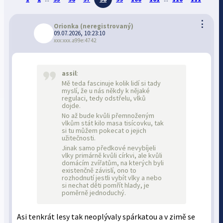
⋮
Orionka
(neregistrovaný)
09.07.2026, 10:23:10
xxx:xxx.a99e:4742
assil
:
Mě teda fascinuje kolik lidí si tady
myslí, že u nás někdy k nějaké
regulaci, tedy odstřelu, vlků
dojde.
No až bude kvůli přemnoženým
vlkům stát kilo masa tisícovku, tak
si tu můžem pokecat o jejich
užitečnosti.
Jinak samo předkové nevybíjeli
vlky primárně kvůli církvi, ale kvůli
domácím zvířatům, na kterých byli
existenčně závislí, ono to
rozhodnutí jestli vybít vlky a nebo
si nechat děti pomřít hlady, je
poměrně jednoduchý.
Asi tenkrát lesy tak neoplývaly spárkatou a v zimě se