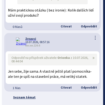
Mám praktickou otázku ( bez ironie) : Kolik dalších lidí
uživí svojí produkcí?
Citovat
Odpovědět
0 hlasů
⋮
Zrzavci
10.07.2026, 08:57:16
xxx.xxx.226.6
»
Odpověď na příspěvek uživatele
Orionka
z 10.07.2026,
08:44:04
Jen sebe, žije sama. A vlastně ještě platí pomocníka-
ale ten je spíš na stavební práce, má veliký statek.
Citovat
Odpovědět
1 hlas
Seznam témat