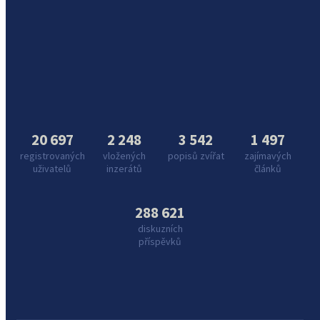
20 697
2 248
3 542
1 497
registrovaných
vložených
popisů zvířat
zajímavých
uživatelů
inzerátů
článků
288 621
diskuzních
příspěvků