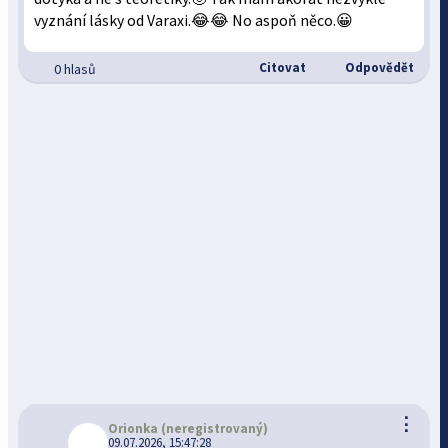
vyznání lásky od Varaxi.😂😂 No aspoň něco.😀
Citovat
Odpovědět
0 hlasů
⋮
Orionka
(neregistrovaný)
09.07.2026, 15:47:28