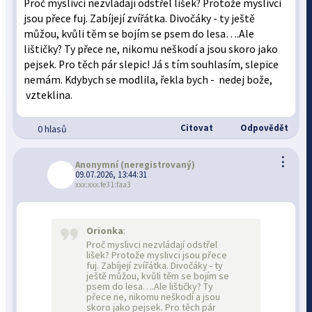
Proč myslivci nezvládají odstřel lišek? Protože myslivci
jsou přece fuj. Zabíjejí zvířátka. Divočáky - ty ještě
můžou, kvůli těm se bojím se psem do lesa….Ale
lištičky? Ty přece ne, nikomu neškodí a jsou skoro jako
pejsek. Pro těch pár slepic! Já s tím souhlasím, slepice
nemám. Kdybych se modlila, řekla bych - nedej bože,
vzteklina.
Citovat
Odpovědět
0 hlasů
⋮
Anonymní
(neregistrovaný)
09.07.2026, 13:44:31
xxx:xxx.fe31:faa3
Orionka
:
Proč myslivci nezvládají odstřel
lišek? Protože myslivci jsou přece
fuj. Zabíjejí zvířátka. Divočáky - ty
ještě můžou, kvůli těm se bojím se
psem do lesa….Ale lištičky? Ty
přece ne, nikomu neškodí a jsou
skoro jako pejsek. Pro těch pár