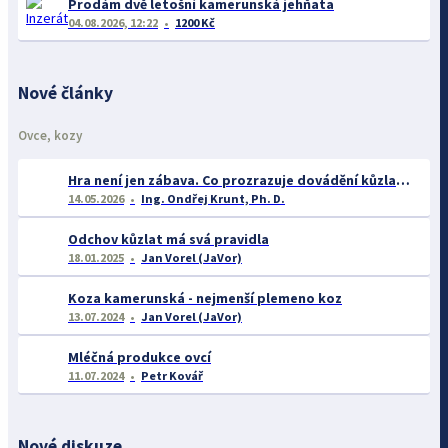
Prodám dvě letošní kamerunská jehňata
04.08.2026, 12:22
1200 Kč
Nové články
Ovce, kozy
Hra není jen zábava. Co prozrazuje dovádění kůzlat o jejich welfare?
14.05.2026
Ing. Ondřej Krunt, Ph. D.
Odchov kůzlat má svá pravidla
18.01.2025
Jan Vorel (JaVor)
Koza kamerunská - nejmenší plemeno koz
13.07.2024
Jan Vorel (JaVor)
Mléčná produkce ovcí
11.07.2024
Petr Kovář
Nové diskuze