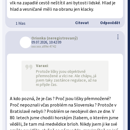
vlk na zapadlé cestě neštítil ani bytosti lidské. Hlad je
hlad a vesničané měli na obranu jen klacky.
Citovat
Odpovědět
1 hlas
⋮
Orionka
(neregistrovaný)
09.07.2026, 10:42:09
xxx:xxx.a99e:4742
Varaxi
:
Protože lišky jsou objektivně
přemnožené a vlci ne. Ale chápu, já
jsem taky zastánce regulace, až na
ni přijde čas.
A kdo pozná, že je čas ? Proč jsou lišky přemnožené?
Proč nepoznali včas problém na Slovensku ? Protože v
Bratislavě nebyli ? Problém se neobjevil den ze dne. V
80. letech jsme chodili horským žlabem, o kterém jsme
věděli, že tam má medvědice brloh. Nikdy jsem ji ke své