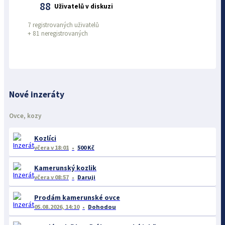
88
Uživatelů v diskuzi
7 registrovaných uživatelů
+
81 neregistrovaných
Nové inzeráty
Ovce, kozy
Kozlíci
včera
v 18:01
500 Kč
Kamerunský kozlik
včera
v 08:57
Daruji
Prodám kamerunské ovce
05.08.2026, 14:10
Dohodou