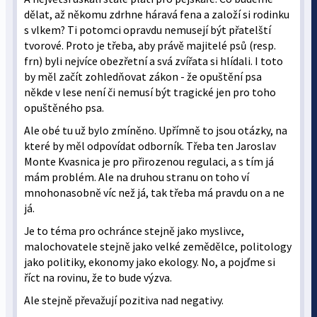
dělat, až někomu zdrhne háravá fena a založí si rodinku
s vlkem? Ti potomci opravdu nemusejí být přatelští
tvorové. Proto je třeba, aby právě majitelé psů (resp.
frn) byli nejvíce obezřetní a svá zvířata si hlídali. I toto
by měl začít zohledňovat zákon - že opuštění psa
někde v lese není či nemusí být tragické jen pro toho
opuštěného psa.
Ale obé tu už bylo zmíněno. Upřímně to jsou otázky, na
které by měl odpovídat odborník. Třeba ten Jaroslav
Monte Kvasnica je pro přirozenou regulaci, a s tím já
mám problém. Ale na druhou stranu on toho ví
mnohonasobně víc než já, tak třeba má pravdu on a ne
já.
Je to téma pro ochránce stejně jako myslivce,
malochovatele stejně jako velké zemědělce, politology
jako politiky, ekonomy jako ekology. No, a pojďme si
říct na rovinu, že to bude výzva.
Ale stejně převažují pozitiva nad negativy.