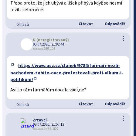
Třeba proto, že jich ubývá a lišek přibývá když se nesmí
lovilt celoročně.
Citovat
Odpovědět
0 hlasů
⋮
N
(neregistrovaný)
09.07.2026, 21:02:44
xxx.xxx.189.103
https://www.asz.cz/clanek/9784/farmari-vezli-
nachodem-zabite-ovce-protestovali-proti-vlkum-i-
politikum/
Asi to těm farmářům docela vadí,ne?
Citovat
Odpovědět
0 hlasů
⋮
Zrzavci
09.07.2026, 21:57:12
xxx:xxx.1d56:1f22