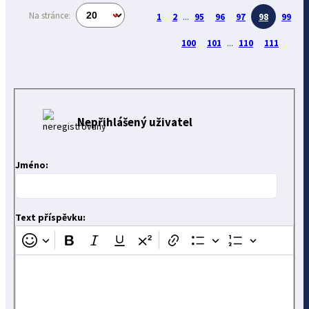
Na stránce:
1
2
...
95
96
97
98
99
100
101
...
110
111
Nepřihlášený uživatel
Jméno:
Text příspěvku: