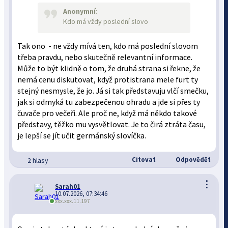
Anonymní
:
Kdo má vždy poslední slovo
Tak ono - ne vždy mívá ten, kdo má poslední slovom
třeba pravdu, nebo skutečně relevantní informace.
Může to být klidně o tom, že druhá strana si řekne, že
nemá cenu diskutovat, když protistrana mele furt ty
stejný nesmysle, že jo. Já si tak představuju vlčí smečku,
jak si odmyká tu zabezpečenou ohradu a jde si přes ty
čuvače pro večeři. Ale proč ne, když má někdo takové
představy, těžko mu vysvětlovat. Je to čirá ztráta času,
je lepší se jít učit germánský slovíčka.
Citovat
Odpovědět
2 hlasy
⋮
Sarah01
10.07.2026, 07:34:46
xxx.xxx.11.197