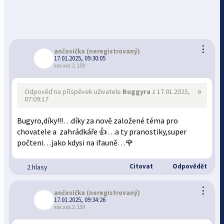
⋮
ančovička
(neregistrovaný)
17.01.2025, 09:30:05
xxx.xxx.2.159
»
Odpověď na příspěvek uživatele
Buggyra
z 17.01.2025,
07:09:17
Bugyro,díky!!!…díky za nově založené téma pro
chovatele a zahrádkáře 👍…a ty pranostiky,super
počteni…jako kdysi na ifauně…🌹
Citovat
Odpovědět
2 hlasy
⋮
ančovička
(neregistrovaný)
17.01.2025, 09:34:26
xxx.xxx.2.159