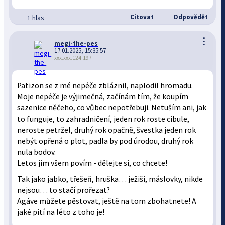
Citovat
Odpovědět
1 hlas
⋮
megi-the-pes
17.01.2025, 15:35:57
xxx.xxx.124.197
Patizon se z mé nepéče zbláznil, naplodil hromadu.
Moje nepéče je výjimečná, začínám tím, že koupím
sazenice něčeho, co vůbec nepotřebuji. Netuším ani, jak
to funguje, to zahradničení, jeden rok roste cibule,
neroste petržel, druhý rok opačně, švestka jeden rok
nebýt opřená o plot, padla by pod úrodou, druhý rok
nula bodov.
Letos jim všem povím - dělejte si, co chcete!
Tak jako jabko, třešeň, hruška… ježiši, máslovky, nikde
nejsou… to stačí prořezat?
Agáve můžete pěstovat, ještě na tom zbohatnete! A
jaké pití na léto z toho je!