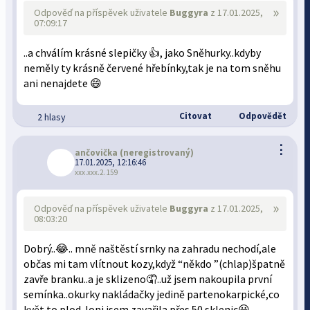
»
Odpověď na příspěvek uživatele
Buggyra
z 17.01.2025,
07:09:17
..a chválím krásné slepičky 👍, jako Sněhurky..kdyby
neměly ty krásně červené hřebínky,tak je na tom sněhu
ani nenajdete 😄
Citovat
Odpovědět
2 hlasy
⋮
ančovička
(neregistrovaný)
17.01.2025, 12:16:46
xxx.xxx.2.159
»
Odpověď na příspěvek uživatele
Buggyra
z 17.01.2025,
08:03:20
Dobrý..😂.. mně naštěstí srnky na zahradu nechodí,ale
občas mi tam vlítnout kozy,když “někdo ”(chlap)špatně
zavře branku..a je sklizeno🤦..už jsem nakoupila první
semínka..okurky nakládačky jedině partenokarpické,co
květ,to plod..loni jsem zavařila přes 50 sklenic😀…