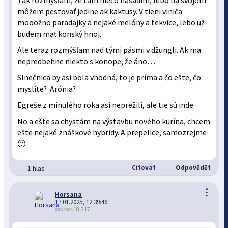
Tak rozmýšľam, že tam niečo nasadím, lebo na svojom
môžem pestovať jedine ak kaktusy. V tieni viniča
mooožno paradajky a nejaké melóny a tekvice, lebo už
budem mať konský hnoj.
Ale teraz rozmýšľam nad tými pásmi v džungli. Ak ma
nepredbehne niekto s konope, že áno…
Slnečnica by asi bola vhodná, to je príma a čo ešte, čo
myslíte? Arónia?
Egreše z minulého roka asi neprežili, ale tie sú inde.
No a ešte sa chystám na výstavbu nového kurína, chcem
ešte nejaké znáškové hybridy. A prepelice, samozrejme
🙂
Citovat
Odpovědět
1 hlas
⋮
Horsana
17.01.2025, 12:39:46
xxx.xxx.18.217