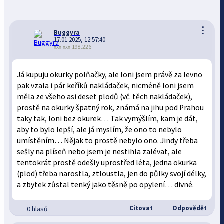
⋮
Buggyra
17.01.2025, 12:57:40
xxx.xxx.198.226
Já kupuju okurky polňačky, ale loni jsem právě za levno
pak vzala i pár keříků nakládaček, nicméně loni jsem
měla ze všeho asi deset plodů (vč. těch nakládaček),
prostě na okurky špatný rok, známá na jihu pod Prahou
taky tak, loni bez okurek… Tak vymýšlím, kam je dát,
aby to bylo lepší, ale já myslím, že ono to nebylo
umístěním… Nějak to prostě nebylo ono. Jindy třeba
sešly na plíseň nebo jsem je nestihla zalévat, ale
tentokrát prostě odešly uprostřed léta, jedna okurka
(plod) třeba narostla, ztloustla, jen do půlky svojí délky,
a zbytek zůstal tenký jako těsně po opylení… divné.
Citovat
Odpovědět
0 hlasů