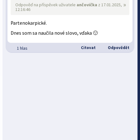
»
Odpověď na příspěvek uživatele
ančovička
z 17.01.2025,
12:16:46
Partenokarpické.
Dnes som sa naučila nové slovo, vďaka 🙂
Citovat
Odpovědět
1 hlas