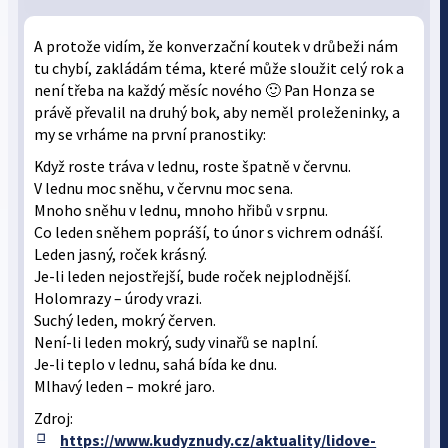
A protože vidím, že konverzační koutek v drůbeži nám
tu chybí, zakládám téma, které může sloužit celý rok a
není třeba na každý měsíc nového 🙂 Pan Honza se
právě převalil na druhý bok, aby neměl proleženinky, a
my se vrháme na první pranostiky:
Když roste tráva v lednu, roste špatně v červnu.
V lednu moc sněhu, v červnu moc sena.
Mnoho sněhu v lednu, mnoho hřibů v srpnu.
Co leden sněhem popráší, to únor s vichrem odnáší.
Leden jasný, roček krásný.
Je-li leden nejostřejší, bude roček nejplodnější.
Holomrazy – úrody vrazi.
Suchý leden, mokrý červen.
Není-li leden mokrý, sudy vinařů se naplní.
Je-li teplo v lednu, sahá bída ke dnu.
Mlhavý leden – mokré jaro.
Zdroj:
https://www.kudyznudy.cz/aktuality/lidove-