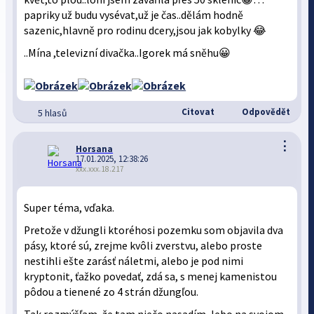
papriky už budu vysévat,už je čas..dělám hodně
sazenic,hlavně pro rodinu dcery,jsou jak kobylky 😂
..Mína ,televizní divačka..Igorek má sněhu😀
Citovat
Odpovědět
5 hlasů
⋮
Horsana
17.01.2025, 12:38:26
xxx.xxx.18.217
Super téma, vďaka.
Pretože v džungli ktoréhosi pozemku som objavila dva
pásy, ktoré sú, zrejme kvôli zverstvu, alebo proste
nestihli ešte zarásť náletmi, alebo je pod nimi
kryptonit, ťažko povedať, zdá sa, s menej kamenistou
pôdou a tienené zo 4 strán džungľou.