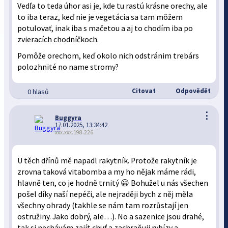
Vedľa to teda úhor asi je, kde tu rastú krásne orechy, ale
to iba teraz, keď nie je vegetácia sa tam môžem
potulovať, inak iba s mačetou a aj to chodím iba po
zvieracích chodníčkoch.
Pomôže orechom, keď okolo nich odstránim trebárs
polozhnité no name stromy?
Citovat
Odpovědět
0 hlasů
⋮
Buggyra
17.01.2025, 13:34:42
xxx.xxx.198.226
U těch dřínů mě napadl rakytník. Protože rakytník je
zrovna taková vitabomba a my ho nějak máme rádi,
hlavně ten, co je hodně trnitý 😀 Bohužel u nás všechen
pošel díky naší nepéči, ale nejraději bych z něj měla
všechny ohrady (takhle se nám tam rozrůstají jen
ostružiny. Jako dobrý, ale…). No a sazenice jsou drahé,
tak si nechávám zajít chuť a zachraňuji rybízy a