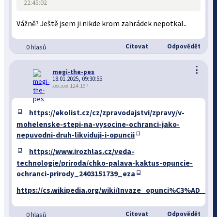
22:45:02
Vážně? Ještě jsem ji nikde krom zahrádek nepotkal..
Citovat
Odpovědět
0 hlasů
⋮
megi-the-pes
18.01.2025, 09:30:55
xxx.xxx.124.197
https://ekolist.cz/cz/zpravodajstvi/zpravy/v-
mohelenske-stepi-na-vysocine-ochranci-jako-
nepuvodni-druh-likviduji-i-opuncii
https://www.irozhlas.cz/veda-
technologie/priroda/chko-palava-kaktus-opuncie-
ochranci-prirody_2403151739_eza
https://cs.wikipedia.org/wiki/Invaze_opunci%C3%AD_v_
Citovat
Odpovědět
0 hlasů