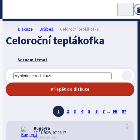
Diskuze
Drůbež
Celoroční teplákofka
Celoroční teplákofka
Seznam témat
Přispět do diskuze
1
2
3
4
5
6
7
...
96
97
⋮
Buggyra
17.01.2025, 07:09:17
xxx.xxx.198.226