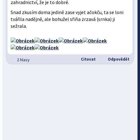
zahradnictví, že je to dobré.
Snad zkusím doma jedině zase vyjet ačokču, ta se loni
tvářila nadějně, ale bohužel sfiňa zrzavá (srnka) ji
sežrala.
Citovat
Odpovědět
2 hlasy