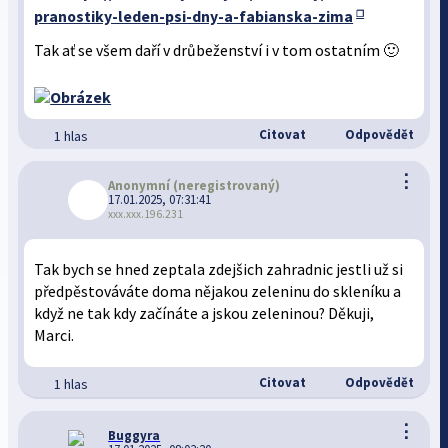
pranostiky-leden-psi-dny-a-fabianska-zima
Tak ať se všem daří v drůbeženství i v tom ostatním 🙂
Citovat
Odpovědět
1 hlas
⋮
Anonymní
(neregistrovaný)
17.01.2025, 07:31:41
xxx.xxx.196.231
Tak bych se hned zeptala zdejšich zahradnic jestli už si
předpěstováváte doma nějakou zeleninu do skleníku a
když ne tak kdy začínáte a jskou zeleninou? Děkuji,
Marci.
Citovat
Odpovědět
1 hlas
⋮
Buggyra