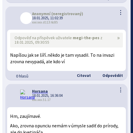
⋮
Anonymní
(neregistrovaný)
18.01.2025, 11:02:39
xxx:xxx.d113:6c85
»
Odpověď na příspěvek uživatele
megi-the-pes
z
18.01.2025, 09:30:55
Napíšou jak se šíří..někdo je tam vysadil. To na invazi
zrovna nevypadá, ale kdo ví
Citovat
Odpovědět
0 hlasů
⋮
Horsana
18.01.2025, 16:36:04
xxx.xxx.51.17
Hm, zaujímavé.
Ako, zrovna opunciu nemám v úmysle sadiť do prírody,
ale do kvetináča.