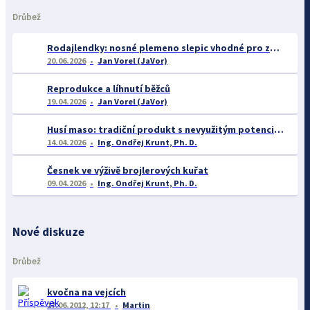
Drůbež
Rodajlendky: nosné plemeno slepic vhodné pro začátečníky
20.06.2026
Jan Vorel (JaVor)
Reprodukce a líhnutí běžců
19.04.2026
Jan Vorel (JaVor)
Husí maso: tradiční produkt s nevyužitým potenciálem
14.04.2026
Ing. Ondřej Krunt, Ph. D.
Česnek ve výživě brojlerových kuřat
09.04.2026
Ing. Ondřej Krunt, Ph. D.
Nové diskuze
Drůbež
kvočna na vejcích
17.06.2012, 12:17
Martin