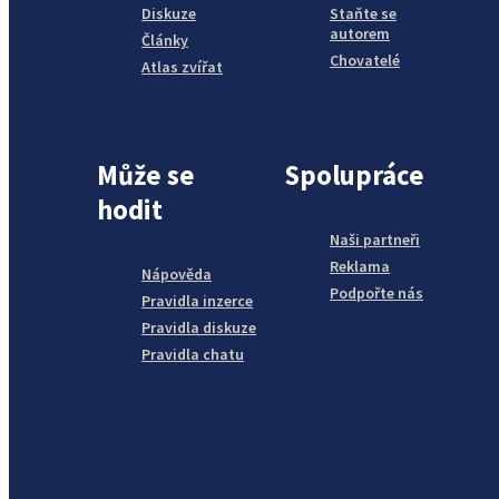
Diskuze
Staňte se
autorem
Články
Chovatelé
Atlas zvířat
Může se
Spolupráce
hodit
Naši partneři
Reklama
Nápověda
Podpořte nás
Pravidla inzerce
Pravidla diskuze
Pravidla chatu