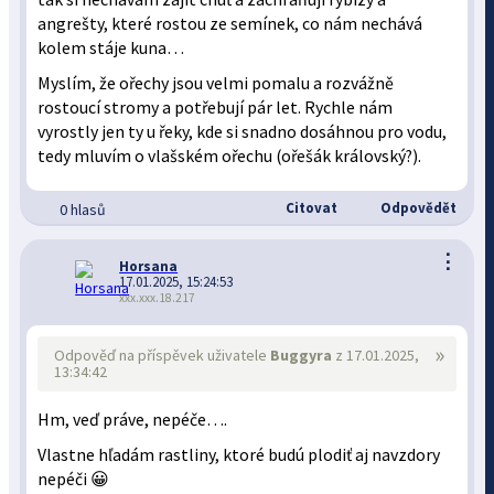
angrešty, které rostou ze semínek, co nám nechává
kolem stáje kuna…
Myslím, že ořechy jsou velmi pomalu a rozvážně
rostoucí stromy a potřebují pár let. Rychle nám
vyrostly jen ty u řeky, kde si snadno dosáhnou pro vodu,
tedy mluvím o vlašském ořechu (ořešák královský?).
Citovat
Odpovědět
0 hlasů
⋮
Horsana
17.01.2025, 15:24:53
xxx.xxx.18.217
»
Odpověď na příspěvek uživatele
Buggyra
z 17.01.2025,
13:34:42
Hm, veď práve, nepéče….
Vlastne hľadám rastliny, ktoré budú plodiť aj navzdory
nepéči 😀