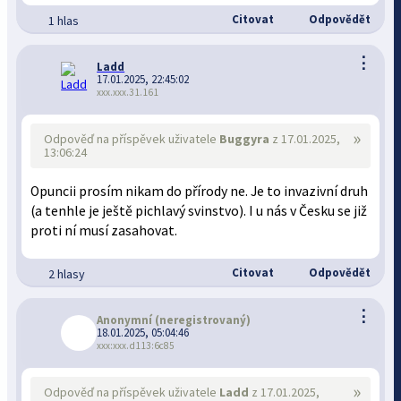
Citovat
Odpovědět
1 hlas
⋮
Ladd
17.01.2025, 22:45:02
xxx.xxx.31.161
»
Odpověď na příspěvek uživatele
Buggyra
z 17.01.2025,
13:06:24
Opuncii prosím nikam do přírody ne. Je to invazivní druh
(a tenhle je ještě pichlavý svinstvo). I u nás v Česku se již
proti ní musí zasahovat.
Citovat
Odpovědět
2 hlasy
⋮
Anonymní
(neregistrovaný)
18.01.2025, 05:04:46
xxx:xxx.d113:6c85
»
Odpověď na příspěvek uživatele
Ladd
z 17.01.2025,