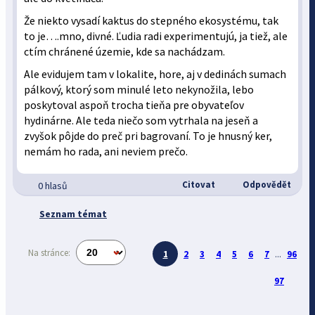
Že niekto vysadí kaktus do stepného ekosystému, tak
to je….mno, divné. Ľudia radi experimentujú, ja tiež, ale
ctím chránené územie, kde sa nachádzam.
Ale evidujem tam v lokalite, hore, aj v dedinách sumach
pálkový, ktorý som minulé leto nekynožila, lebo
poskytoval aspoň trocha tieňa pre obyvateľov
hydinárne. Ale teda niečo som vytrhala na jeseň a
zvyšok pôjde do preč pri bagrovaní. To je hnusný ker,
nemám ho rada, ani neviem prečo.
Citovat
Odpovědět
0 hlasů
Seznam témat
Na stránce:
1
2
3
4
5
6
7
...
96
97