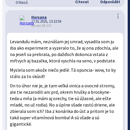
Citovat
Odpovědět
0 hlasů
⋮
Horsana
17.01.2025, 13:22:54
xxx.xxx.18.217
Levanduľu mám, neznášam jej smrad, vysadila som ju
iba ako experiment a vyzeralo to, že aj ona zdochla, ale
na jeseň sa prebrala, po dažďoch dokonca vstala z
mŕtvych aj bazalka, ktorá vyschla na seno, v podstate.
Myslela som akože niečo jedlé. Tá opuncia- wow, to by
stálo za to skúsiť!
On to úhor nie je, je tam veľká vinica a ovocné stromy,
ale tie nezarodili ani prd, okrem hrušky a broskyne-
teda u mňa (a mám aj orechy, tie sú úžasné, ale ešte
mladé, no už rodia). No a úplne všade rastú driene, ale
zbierala som ich? Iba z konárika do úst a pritom je to
taká super vitamínová bomba! A sú všade a sú
gigantické.