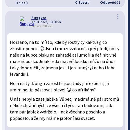
Citovat
Odpovědět
0 hlasů
⋮
Buggyra
17.01.2025, 13:06:24
xxx.xxx.198.226
Horsano, na to místo, kde by rostly ty kaktusy, co
zkusit opuncie 🙂 Jsou i mrazuvzdorné a prý plodí, no ty
naše na kupce písku na zahradě asi umořila definitivně
mateřídouška. Jinak teda mateřídoušku můžu na úhor
taky doporučit, zejména jestli je slunný 🙂 nebo třeba
levanduli.
No a na ty džunglí zarostlé jsou tady jiní experti, já
umím nejlíp pěstovat plevel 😀 co afrikány?
U nás nebyla zase jablka. Vůbec, maximálně pár stromů
někde chráněných ze všech čtyř stran budovami, tak
tam pár jablek vydrželo, jinak všechno poschlo a
popadalo, a že my máme jabloní asi dvacet.