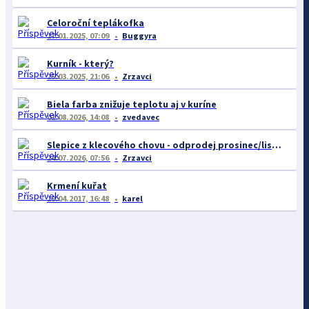
Celoroční teplákofka
17.01.2025, 07:09
Buggyra
Kurník - který?
25.03.2025, 21:06
Zrzavci
Biela farba znižuje teplotu aj v kuríne
01.08.2026, 14:08
zvedavec
Slepice z klecového chovu - odprodej prosinec/listopad
24.07.2026, 07:56
Zrzavci
Krmení kuřat
19.04.2017, 16:48
karel