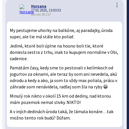
⋮
Horsana
17.01.2025, 13:03:53
xxx.xxx.18.217
My pestujeme uhorky na balkóne, aj paradajky, úroda
super, ale tie má stále kto poliať.
Jediné, ktoré boli úplne na houno boli tie, ktoré
doniesla sestra z trhu, inak to kupujem normálne v Obi,
sadenice.
Pamätám časy, kedy sme to pestovali v kelímkoch od
jogurtov za oknami, ale teraz by som ani nevedela, akú
odrodu a kedy a ako, ja som to vždy max poliala, prácu v
záhrade som nenávidela, radšej som šla na ryby 😀
Minulý rok nikto v okolí 15 km od dediny, nad ktorou
mám pozemok nemal slivky. NIKTO!
A v iných dedinách úroda taká, že lámala konáre…tak
možno tento rok budú? Dúfam.