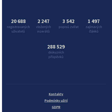
20 688
2 247
3 542
1 497
registrovaných
vložených
popisů zvířat
zajímavých
uživatelů
inzerátů
článků
288 529
diskuzních
příspěvků
Kontakty
Podmínky užití
GDPR