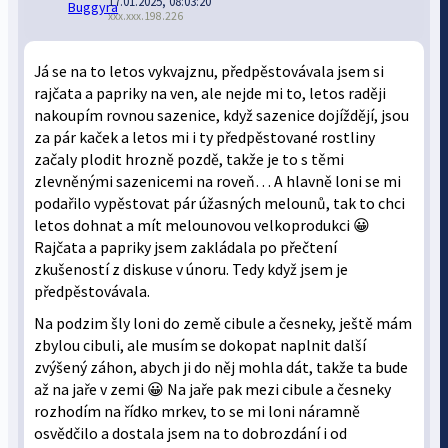
17.01.2025, 08:03:20
xxx.xxx.198.226
Já se na to letos vykvajznu, předpěstovávala jsem si
rajčata a papriky na ven, ale nejde mi to, letos raději
nakoupím rovnou sazenice, když sazenice dojíždějí, jsou
za pár kaček a letos mi i ty předpěstované rostliny
začaly plodit hrozně pozdě, takže je to s těmi
zlevněnými sazenicemi na roveň… A hlavně loni se mi
podařilo vypěstovat pár úžasných melounů, tak to chci
letos dohnat a mít melounovou velkoprodukci 😀
Rajčata a papriky jsem zakládala po přečtení
zkušeností z diskuse v únoru. Tedy když jsem je
předpěstovávala.
Na podzim šly loni do země cibule a česneky, ještě mám
zbylou cibuli, ale musím se dokopat naplnit další
zvýšený záhon, abych ji do něj mohla dát, takže ta bude
až na jaře v zemi 😀 Na jaře pak mezi cibule a česneky
rozhodím na řídko mrkev, to se mi loni náramně
osvědčilo a dostala jsem na to dobrozdání i od