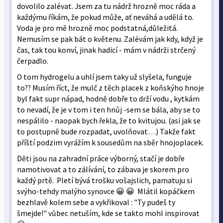
dovolilo zalévat. Jsem za tu nádrž hrozně moc ráda a
každýmu říkám, že pokud může, ať neváhá a udělá to.
Voda je pro mě hrozně moc podstatná,důležitá.
Nemusím se pak bát o květenu. Zalévám jak kdy, když je
čas, tak tou konví, jinak hadicí - mám v nádrži strčený
čerpadlo.
O tom hydrogelu a uhlí jsem taky už slyšela, funguje
to?? Musím říct, že mulč z těch placek z koňskýho hnoje
byl fakt supr nápad, hodně dobře to drží vodu , kytkám
to nevadí, že je v tom i ten hnůj -sem se bála, aby se to
nespálilo - naopak bych řekla, že to kvitujou. (asi jak se
to postupně bude rozpadat, uvolňovat…) Takže fakt
příští podzim vyrážím k sousedům na sběr hnojoplacek.
Děti jsou na zahradní práce výborný, stačí je dobře
namotivovat a to zálívání, to zábava je skorem pro
každý prtě. Pletí bývá trošku vošajslich, pamatuju si
svýho-tehdy malýho synovce 😀 😀 Mlátil kopáčkem
bezhlavě kolem sebe a vykřikoval : "Ty pudeš ty
šmejde!" vůbec netuším, kde se takto mohl inspirovat