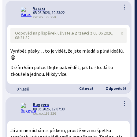
⋮
Varaxi
05.06.2026, 10:33:22
xxx.xxx.129.250
»
Odpověď na příspěvek uživatele
Zrzavci
z 05.06.2026,
08:21:32
Vyrábět pásky… to je vidět, že jste mladá a plná ideálů.
😀
Držím Vám palce. Dejte pak vědět, jak to šlo. Já to
zkoušela jednou. Nikdy více.
Citovat
Odpovědět
0 hlasů
⋮
Buggyra
08.06.2026, 12:07:38
xxx.xxx.198.226
Já ani nemíchám s pískem, prostě vezmu špetku