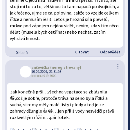
semínek, jedu nad “řádkem” a mnu špetku. Trvá to, ale
stojí mi to za to, většinou to tam napadá po dvojicích, a
jak řečeno, ujme se ca. polovina, takže to vzejde celkem
řídce a nemusím řešit. Letos je hrozná síla plevelů,
mrkve pod zápojem nejdou vidět, nevím, zda s tím něco
dělat (musela bych ostříhat) nebo nechat, zatím
vyhrává lenost.
Citovat
Odpovědět
0 hlasů
⋮
ančovička
(neregistrovaný)
10.06.2026, 21:31:53
xxx:xxx.a919:6001
.tak konečně prší…všechna vegetace se zbláznila
😀,což je dobře, protože tráva na seno byla řídká a
suchá, stromy měly malé listy i plody a teď je ze
zahrady džungle 👍😂…jen příliš vody nesvědčí právě
rozkvetlým růžím…pár fotek..