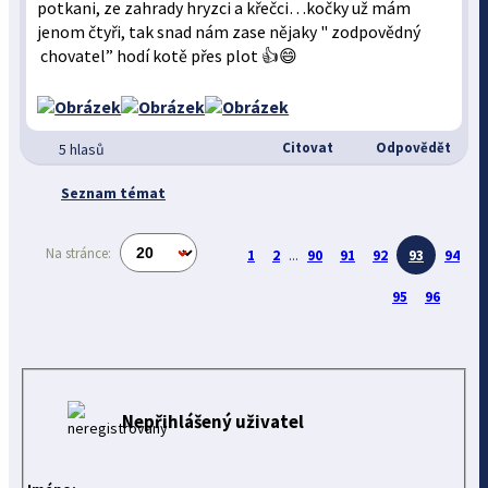
potkani, ze zahrady hryzci a křečci…kočky už mám
jenom čtyři, tak snad nám zase nějaky " zodpovědný
chovatel” hodí kotě přes plot 👍😄
Citovat
Odpovědět
5 hlasů
Seznam témat
Na stránce:
1
2
...
90
91
92
93
94
95
96
Nepřihlášený uživatel