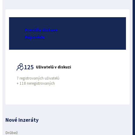
Pravidla diskuze
Nápověda
125
Uživatelů v diskuzi
7 registrovaných uživatelů
+
118 neregistrovaných
Nové inzeráty
Drůbež