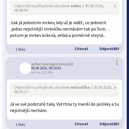
»
Odpověď na příspěvek uživatele
acher
z 05.06.2026,
08:06:54
..tak já jednotim mrkev, kdy už je vidět, co jednotit
..jednu nejsilnější mrkvičku nechávám tak po 5cm…
potom je mrkev krásná, velká a poměrně stejná...
Citovat
Odpovědět
1 hlas
⋮
acher
(neregistrovaný)
05.06.2026, 08:33:03
xxx.xxx.222.196
»
Odpověď na příspěvek uživatele
ančovička
z 05.06.2026,
08:30:27
Já ve své podstatě taky. Vytrhnu ty menší do polívky a tu
nejsilnější nechám.
Citovat
Odpovědět
1 hlas