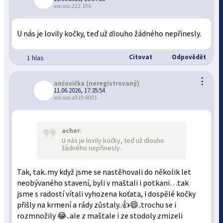
xxx.xxx.222.196
U nás je lovily kočky, teď už dlouho žádného nepřinesly.
Citovat
Odpovědět
1 hlas
⋮
ančovička
(neregistrovaný)
11.06.2026, 17:35:54
xxx:xxx.a919:6001
acher
:
U nás je lovily kočky, teď už dlouho
žádného nepřinesly.
Tak, tak..my když jsme se nastěhovali do několik let
neobývaného stavení, byli v maštali i potkani…tak
jsme s radostí vítali vyhozena koťata, i dospělé kočky
přišly na krmení a rády zůstaly..👍😄..trochu se i
rozmnožily 😂..ale z maštale i ze stodoly zmizeli