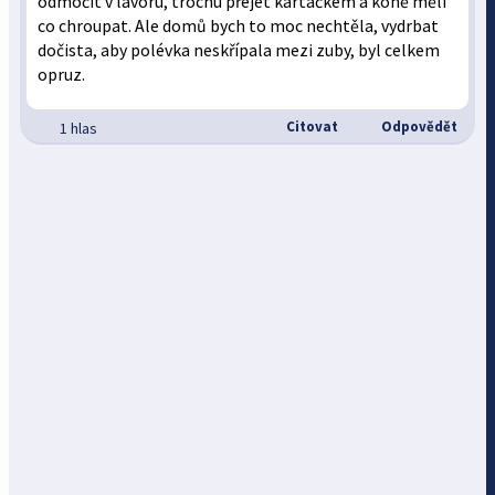
odmočit v lavoru, trochu přejet kartáčkem a koně měli
co chroupat. Ale domů bych to moc nechtěla, vydrbat
dočista, aby polévka neskřípala mezi zuby, byl celkem
opruz.
Citovat
Odpovědět
1 hlas