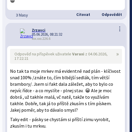
😀
Citovat
Odpovědět
3 hlasy
⋮
Zrzavci
05.06.2026, 08:21:32
xxx.xxx.226.6
»
Odpověď na příspěvek uživatele
Varaxi
z 04.06.2026,
17:22:21
No tak ta moje mrkev má evidentně nad plán - klíčivost
snad 100% /znáte to, čím blbější sedlák, tím větší
brambory/. Jsem si fakt dala záležet, aby to bylo co
nejvíc řídce - a co myslíte - plnej stav. 😀 Ale je moc
dobrá , už takhle malá, vč natě, takže to využívám
takhle. Dobře, tak já to příště zkusím s tím pískem.
Jakej poměr, aby to dávalo smysl?
Taky edit - pásky se chystám si příští zimu vyrobit,
zkusím i tu mrkvu.