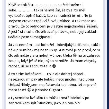
Když to tak čtu………………. a představím si
sebe………….. tak si nemyslím, že by si to měl
vyzkoušet úplně každý, kdo zahradničí 😀 😀 . Ne já
nejsem zrovna trpělivý člověk, vůbec. A tak máte asi
pravdu, že to jednocení je vlastně nejjednodušší řešení.
A ještě si z toho člověk uvaří polévku, nebo její základ -
udělala jsem si magipastu.
Já zas nemám - asi bohužel - kdovíjaký latifundie, takže
nákup semínek mě nezruinuje. A hlavně je to první, co si
člověk může zjara neboli v únoru třeba 😀 na tu zahradu
koupit, když ještě nic jinýho nemůže. Já mám vždycky
radost, už se začnu tetelit 😀
A to s tím květákem…. to je ale dobrej nápad -
nesežerou mi pak ale bělásci něco jinčího? Kedlubnu
třebas?Nikdy jsem nepěstovala kedlubnu, letos prvně
mám šest! 😀 a jednoho Giganta.
a ty semínka květáku to můžu prostě kdekoliv po
zahradě kam svítí sluníčko, jako jen tak?????