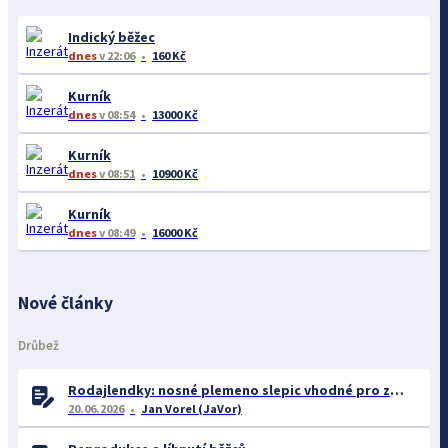
Indický běžec
dnes
v 22:06
160 Kč
Kurník
dnes
v 08:54
13000 Kč
Kurník
dnes
v 08:51
10900 Kč
Kurník
dnes
v 08:49
16000 Kč
Nové články
Drůbež
Rodajlendky: nosné plemeno slepic vhodné pro začátečníky
20.06.2026
Jan Vorel (JaVor)