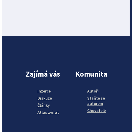
Zajímá vás
Komunita
Inzerce
Autoři
Diskuze
Staňte se
autorem
Články
Chovatelé
Atlas zvířat