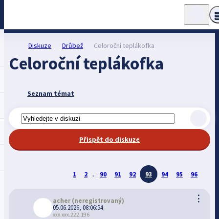
Diskuze
Drůbež
Celoroční teplákofka
Celoroční teplákofka
Seznam témat
Přispět do diskuze
1
2
...
90
91
92
93
94
95
96
⋮
acher
(neregistrovaný)
05.06.2026, 08:06:54
xxx.xxx.222.196