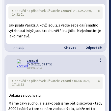
»
Odpověď na příspěvek uživatele
Zrzavci
z 04.06.2026,
14:32:01
Jak psala Varaxi. A když jsou 2,3 vedle sebe dají snadno
vytrhnout když jsou trochu větší na jídlo. Nejednotím je
jako mrňavé.
Citovat
Odpovědět
0 hlasů
⋮
Zrzavci
05.06.2026, 08:17:53
xxx.xxx.226.6
»
Odpověď na příspěvek uživatele
Varaxi
z 04.06.2026,
17:18:53
Děkuju za pochvalu.
Máme taky sucho, ale zakopali jsme pětitisícovou - tedy
5000 l nádrž a tam se nám voda udržela, takže mi to