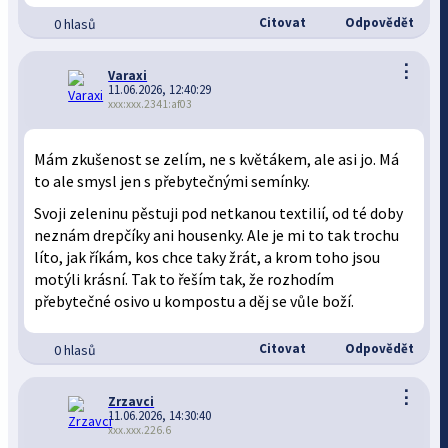
Citovat
Odpovědět
0 hlasů
⋮
Varaxi
11.06.2026, 12:40:29
xxx:xxx.2341:af03
Mám zkušenost se zelím, ne s květákem, ale asi jo. Má
to ale smysl jen s přebytečnými semínky.
Svoji zeleninu pěstuji pod netkanou textilií, od té doby
neznám drepčíky ani housenky. Ale je mi to tak trochu
líto, jak říkám, kos chce taky žrát, a krom toho jsou
motýli krásní. Tak to řeším tak, že rozhodím
přebytečné osivo u kompostu a děj se vůle boží.
Citovat
Odpovědět
0 hlasů
⋮
Zrzavci
11.06.2026, 14:30:40
xxx.xxx.226.6