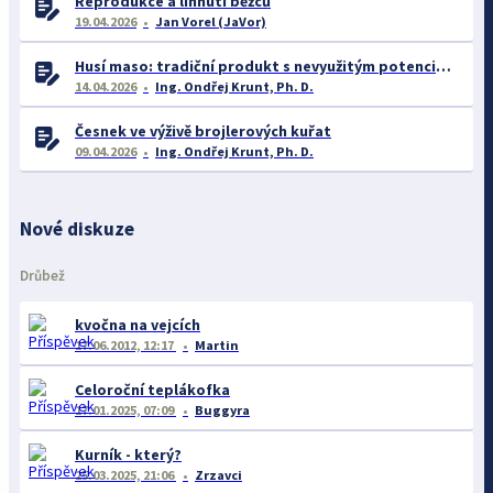
Reprodukce a líhnutí běžců
19.04.2026
Jan Vorel (JaVor)
Husí maso: tradiční produkt s nevyužitým potenciálem
14.04.2026
Ing. Ondřej Krunt, Ph. D.
Česnek ve výživě brojlerových kuřat
09.04.2026
Ing. Ondřej Krunt, Ph. D.
Nové diskuze
Drůbež
kvočna na vejcích
17.06.2012, 12:17
Martin
Celoroční teplákofka
17.01.2025, 07:09
Buggyra
Kurník - který?
25.03.2025, 21:06
Zrzavci