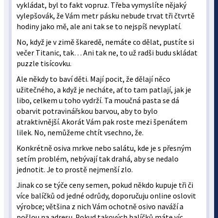
vykládat, byl to fakt vopruz. Třeba vymyslíte nějaký
vylepšovák, že Vám metr pásku nebude trvat tři čtvrtě
hodiny jako mě, ale ani tak se to nejspíš nevyplatí.
No, když je v zimě škaredě, nemáte co dělat, pustíte si
večer Titanic, tak… Ani tak ne, to už radši budu skládat
puzzle tisícovku.
Ale někdy to baví děti. Mají pocit, že dělají něco
užitečného, a když je necháte, ať to tam patlají, jak je
libo, celkem u toho vydrží. Ta moučná pasta se dá
obarvit potravinářskou barvou, aby to bylo
atraktivnější. Akorát Vám pak roste mezi špenátem
lilek. No, nemůžeme chtít vsechno, že.
Konkrétně osiva mrkve nebo salátu, kde je s přesným
setím problém, nebývají tak drahá, aby se nedalo
jednotit. Je to prostě nejmenší zlo.
Jinak co se týče ceny semen, pokud někdo kupuje tři či
více balíčků od jedné odrůdy, doporučuju online oslovit
výrobce; většina z nich Vám ochotně osivo naváží a
pošlou na adresu. Pokud takových balíčků máte víc