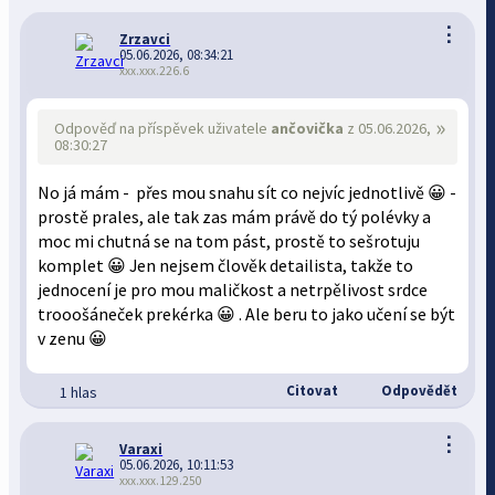
⋮
Zrzavci
05.06.2026, 08:34:21
xxx.xxx.226.6
»
Odpověď na příspěvek uživatele
ančovička
z 05.06.2026,
08:30:27
No já mám - přes mou snahu sít co nejvíc jednotlivě 😀 -
prostě prales, ale tak zas mám právě do tý polévky a
moc mi chutná se na tom pást, prostě to sešrotuju
komplet 😀 Jen nejsem člověk detailista, takže to
jednocení je pro mou maličkost a netrpělivost srdce
trooošáneček prekérka 😀 . Ale beru to jako učení se být
v zenu 😀
Citovat
Odpovědět
1 hlas
⋮
Varaxi
05.06.2026, 10:11:53
xxx.xxx.129.250