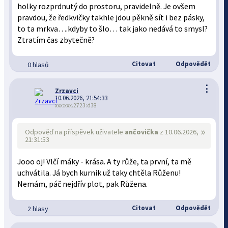
holky rozprdnutý do prostoru, pravidelně. Je ovšem
pravdou, že ředkvičky takhle jdou pěkně sít i bez pásky,
to ta mrkva….kdyby to šlo… tak jako nedává to smysl?
Ztratím čas zbytečně?
Citovat
Odpovědět
0 hlasů
⋮
Zrzavci
10.06.2026, 21:54:33
xxx:xxx.2723:d38
»
Odpověď na příspěvek uživatele
ančovička
z 10.06.2026,
21:31:53
Jooo oj! Vlčí máky - krása. A ty růže, ta první, ta mě
uchvátila. Já bych kurnik už taky chtěla Růženu!
Nemám, páč nejdřív plot, pak Růžena.
Citovat
Odpovědět
2 hlasy