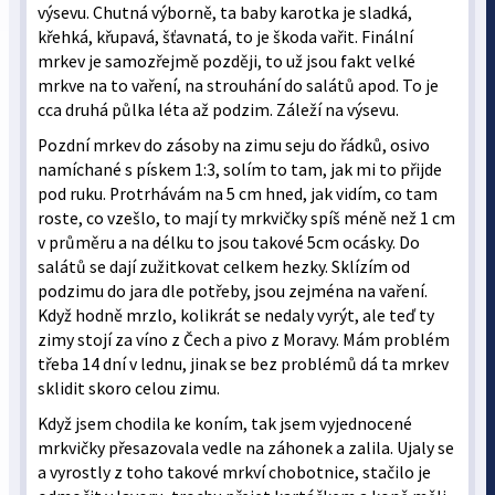
výsevu. Chutná výborně, ta baby karotka je sladká,
křehká, křupavá, šťavnatá, to je škoda vařit. Finální
mrkev je samozřejmě později, to už jsou fakt velké
mrkve na to vaření, na strouhání do salátů apod. To je
cca druhá půlka léta až podzim. Záleží na výsevu.
Pozdní mrkev do zásoby na zimu seju do řádků, osivo
namíchané s pískem 1:3, solím to tam, jak mi to přijde
pod ruku. Protrhávám na 5 cm hned, jak vidím, co tam
roste, co vzešlo, to mají ty mrkvičky spíš méně než 1 cm
v průměru a na délku to jsou takové 5cm ocásky. Do
salátů se dají zužitkovat celkem hezky. Sklízím od
podzimu do jara dle potřeby, jsou zejména na vaření.
Když hodně mrzlo, kolikrát se nedaly vyrýt, ale teď ty
zimy stojí za víno z Čech a pivo z Moravy. Mám problém
třeba 14 dní v lednu, jinak se bez problémů dá ta mrkev
sklidit skoro celou zimu.
Když jsem chodila ke koním, tak jsem vyjednocené
mrkvičky přesazovala vedle na záhonek a zalila. Ujaly se
a vyrostly z toho takové mrkví chobotnice, stačilo je