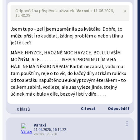
»
Odpověď na příspěvek uživatele
Varaxi
z 11.06.2026,
12:40:29
Jsem tupo - zelí jsem zaměnila za květáka. Dobře, to
můžu příští rok udělat, žádnej problém a nebo stihnu
ještě teď?
MÁME HRYZCE, HROZNĚ MOC HRYZCE, BOJUJU VŠÍM
MOŽNÝM, ALE………… JSEM S PROMINUTÍM V HA…
HÁJI. NEMÁ NĚKDO NÁPAD? Karbit nezabral, vodu mu
tam pouštím, reje o to víc, do každý díry strkám ruličku
od toaleťáku napuštěnou eukalyptovým éterákem - to
celkem zabírá, vodleze, ale zas vyleze jinde. stejný
účinek má cibule v díře, bezový listí v díře……
Citovat
Odpovědět
0 hlasů
⋮
Varaxi
11.06.2026, 16:12:22
xxx.xxx.129.250