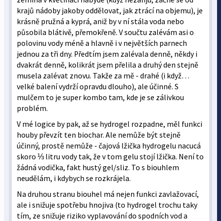
krajů nádoby jakoby oddělovat, jak ztrácí na objemu), je
krásně pružná a kyprá, aniž by v ní stála voda nebo
působila blátivě, přemokřeně. V součtu zalévám asi o
polovinu vody méně a hlavně i v největších parnech
jednou za tři dny. Předtím jsem zalévala denně, někdy i
dvakrát denně, kolikrát jsem přelila a druhý den stejně
musela zalévat znovu. Takže za mě - drahé (i když…
velké balení vydrží opravdu dlouho), ale účinné. S
mulčem to je super kombo tam, kde je se zálivkou
problém.
V mé logice by pak, až se hydrogel rozpadne, měl funkci
houby převzít ten biochar. Ale nemůže být stejně
účinný, prostě nemůže - čajová lžička hydrogelu nacucá
skoro ⅓ litru vody tak, že v tom gelu stojí lžička. Není to
žádná vodička, fakt hustý gel/sliz. To s biouhlem
neudělám, i kdybych se rozkrájela.
Na druhou stranu biouhel má nejen funkci zavlažovací,
ale i snižuje spotřebu hnojiva (to hydrogel trochu taky
tím, ze snižuje riziko vyplavování do spodních vod a