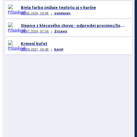
Biela farba znižuje teplotu aj v kuríne
01.08.2026, 14:08
zvedavec
Slepice z klecového chovu - odprodej prosinec/listopad
24.07.2026, 07:56
Zrzavci
Krmení kuřat
19.04.2017, 16:48
karel