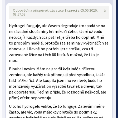
»
Odpověď na příspěvek uživatele
Zrzavci
z 05.06.2026,
08:17:53
Hydrogel funguje, ale časem degraduje (rozpadá se na
nezávadné sloučeniny křemíku či čeho, které už vodu
necucají). Každých cca pět let je třeba ho doplnit. Mně
to problém nedělá, protože i ta zemina v květináčích se
obnovuje. Hlavně ho potřebujete trošku, cca tři
zarovnané lžíce na těch 60 litrů. A možná, že i to je
moc.
Biouhel nevím. Mám nejstarší květináč s tříletou
zeminou, ale každý rok přihnojuji před výsadbou, takže
fakt těžko říct. Ale koupila jsem ho ve slevě, budu ho
intenzivněji využívat při výsadbě trvalek a dřevin, tak
pak poreferuju. Teď mi přijde, že rozhodně neškodí, ale
přímý efekt nepozoruju.
U toho hydrogelu vidíte, že to funguje. Zalévám méně
často, ale víc, voda málokdy přeteče do podmisky,
zemina v květináči nabyde (když nezaliju, začne se od