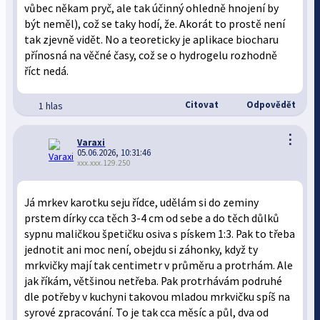
vůbec někam pryč, ale tak účinný ohledně hnojení by
být neměl), což se taky hodí, že. Akorát to prostě není
tak zjevně vidět. No a teoreticky je aplikace biocharu
přínosná na věčné časy, což se o hydrogelu rozhodně
říct nedá.
Citovat
Odpovědět
1 hlas
⋮
Varaxi
05.06.2026, 10:31:46
xxx.xxx.129.250
Já mrkev karotku seju řídce, udělám si do zeminy
prstem dírky cca těch 3-4 cm od sebe a do těch důlků
sypnu maličkou špetičku osiva s pískem 1:3. Pak to třeba
jednotit ani moc není, obejdu si záhonky, když ty
mrkvičky mají tak centimetr v průměru a protrhám. Ale
jak říkám, většinou netřeba. Pak protrhávám podruhé
dle potřeby v kuchyni takovou mladou mrkvičku spíš na
syrové zpracování. To je tak cca měsíc a půl, dva od