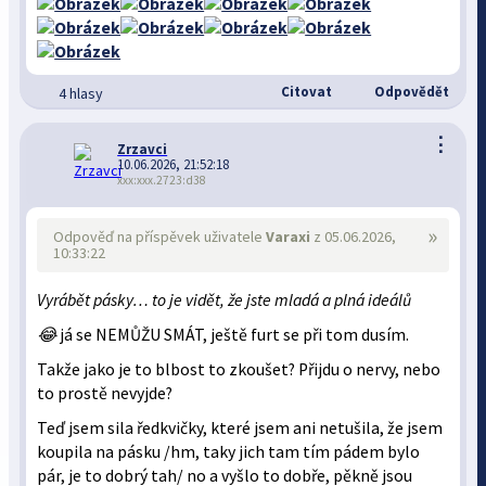
Citovat
Odpovědět
4 hlasy
⋮
Zrzavci
10.06.2026, 21:52:18
xxx:xxx.2723:d38
»
Odpověď na příspěvek uživatele
Varaxi
z 05.06.2026,
10:33:22
Vyrábět pásky… to je vidět, že jste mladá a plná ideálů
😂
já se NEMŮŽU SMÁT, ještě furt se při tom dusím.
Takže jako je to blbost to zkoušet? Přijdu o nervy, nebo
to prostě nevyjde?
Teď jsem sila ředkvičky, které jsem ani netušila, že jsem
koupila na pásku /hm, taky jich tam tím pádem bylo
pár, je to dobrý tah/ no a vyšlo to dobře, pěkně jsou