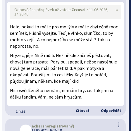
»
Odpověď na příspěvek uživatele
Zrzavci
z 11.06.2026,
14:30:40
Hele, pokud to máte pro motýly a máte zbytečně moc
semínek, klidně vysejte. Teď je vlhko, sluníčko, to by
mohlo vzejít. A co nejhoršího se může stát? Tak to
neporoste, no.
Hryzec, jéje. Mně radili: Než někde začneš pěstovat,
chovej tam prasata. Poryjou, spapají, než se nastěhuje
nová generace, máš pár let klid. A pak motyka a
okopávat. Poruší jim to cestičky. Když je to pořád,
půjdou jinam, někam, kde mají klid.
Nic osvědčeného nemám, nemám hryzce. Tak jen na
dálku fandím. Vám, ne těm hryzcům.
Citovat
Odpovědět
1 hlas
⋮
acher
(neregistrovaný)
11.06.2026, 16:37:18