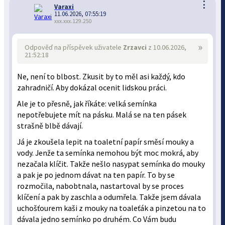
⋮
Varaxi
11.06.2026, 07:55:19
xxx.xxx.129.250
»
Odpověď na příspěvek uživatele
Zrzavci
z 10.06.2026,
21:52:18
Ne, není to blbost. Zkusit by to měl asi každý, kdo
zahradničí. Aby dokázal ocenit lidskou práci.
Ale je to přesně, jak říkáte: velká semínka
nepotřebujete mít na pásku. Malá se na ten pásek
strašně blbě dávají.
Já je zkoušela lepit na toaletní papír směsí mouky a
vody. Jenže ta semínka nemohou být moc mokrá, aby
nezačala klíčit. Takže nešlo nasypat semínka do mouky
a pak je po jednom dávat na ten papír. To by se
rozmočila, nabobtnala, nastartoval by se proces
klíčení a pak by zaschla a odumřela. Takže jsem dávala
uchošťourem kaši z mouky na toaleťák a pinzetou na to
dávala jedno semínko po druhém. Co Vám budu