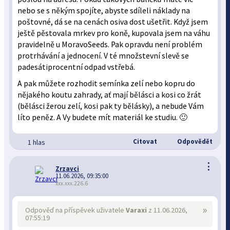
nebo se s někým spojíte, abyste sdíleli náklady na
poštovné, dá se na cenách osiva dost ušetřit. Když jsem
ještě pěstovala mrkev pro koně, kupovala jsem na váhu
pravidelně u MoravoSeeds. Pak opravdu není problém
protrhávání a jednocení. V té množstevní slevě se
padesátiprocentní odpad vstřebá.
A pak můžete rozhodit semínka zelí nebo kopru do
nějakého koutu zahrady, ať mají bělásci a kosi co žrát
(bělásci žerou zelí, kosi pak ty bělásky), a nebude Vám
líto peněz. A Vy budete mít materiál ke studiu. 🙂
Citovat
Odpovědět
1 hlas
⋮
Zrzavci
11.06.2026, 09:35:00
xxx.xxx.226.6
»
Odpověď na příspěvek uživatele
Varaxi
z 11.06.2026,
07:55:19