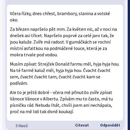
Včera řízky, dnes chřest, brambory, slanina a volské
oko.
Za březen napršelo pět mm. Za květen nic, až v noci na
dnešek asi třicet. Napršelo poprvé za celé jaro tak, že
jsou kaluže. Zvíře má radost. V gumáčkách se rochní
místní asfaltkou na podmáčené louce, která je za
mokra trvale pod vodou.
Musím zpívat: Strejček Donald farmu měl, hyja hyja hou.
Na té farmě kaluž měl, hyja hyja hou. Čvacht čvacht
sem, čvacht čvacht tam, čvacht čvacht kam se
podívám.
Ale to je ještě dobré - včera mě přinutilo zvíře zpívat
Vánoce Vánoce v Albertu. Zpívám mu to často, má tu
písničku rád. Nebudu lhát, chvíli jsem ani nechápala,
proč na mě lidi tak divně koukají.
Citovat
Odpovědět
5 hlasů