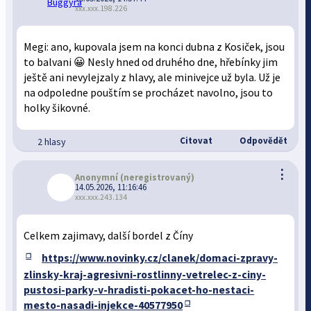
xxx.xxx.198.226
Megi: ano, kupovala jsem na konci dubna z Kosiček, jsou
to balvani 😀 Nesly hned od druhého dne, hřebínky jim
ještě ani nevylejzaly z hlavy, ale minivejce už byla. Už je
na odpoledne pouštím se procházet navolno, jsou to
holky šikovné.
Citovat
Odpovědět
2 hlasy
⋮
Anonymní
(neregistrovaný)
14.05.2026, 11:16:46
xxx.xxx.243.134
Celkem zajimavy, další bordel z Číny
https://www.novinky.cz/clanek/domaci-zpravy-
zlinsky-kraj-agresivni-rostlinny-vetrelec-z-ciny-
pustosi-parky-v-hradisti-pokacet-ho-nestaci-
mesto-nasadi-injekce-40577950