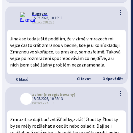
⋮
Buggyra
15.05.2026, 10:10:11
xxx.xxx.198.226
Jinak se teda ještě podělím, že v zimě v mrazech mi
vejce častokrát zmrznou v bedně, kde je u koní skladuji.
Zmrznou ve skořápce, ta praskne, samozřejmě. Taková
vejce po rozmrazení spotřebovávám co nejdříve, a u
nich jsem také žádný problém nezaznamenala.
Citovat
Odpovědět
0 hlasů
⋮
acher
(neregistrovaný)
15.05.2026, 10:33:13
xxx.xxx.222.196
Zmrazit se dají buď zvlášť bílky,zvlášť žloutky. Žloutky
by se měly rozšlehat a osolit nebo osladit. Dají se i
rozšlehaná celá vejce, ale opět by se měla osolit nebo