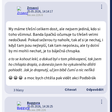
⋮
Zrzavci
25.05.2026, 14:14:17
xxx.xxx.226.6
My máme třešní celkem dost, ale nejsem jediná, kdo si
toho všimnul. Banda špačků očumuje tu třešeň velmi
nedočkavě. Pokud sežerou ty nahoře, tak ať si je nechaj, i
když tam jsou nejlepší, tak tam nepolezu, ale ty dolní
by mi mohli nechat, je to báječná chrupka.
a to se kohout lekl, a dokud byl v tom překvapení, tak jsem
ho chňapla drapla, a donesla jsem ho vykuleného dítěti
pohladit. Jak je drapnutý, už jen blbě čumí a nic neříká
😀 😀 😀 a moc bych chtěla pak vidět akci Podběrák
Citovat
Odpovědět
3 hlasy
⋮
Buggyra
25.05.2026, 14:26:25
xxx.xxx.198.226