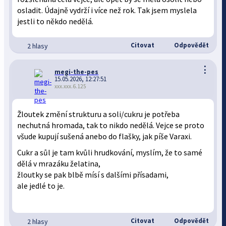
osladit. Údajně vydrží i více než rok. Tak jsem myslela
jestli to někdo nedělá.
Citovat
Odpovědět
2 hlasy
⋮
megi-the-pes
15.05.2026, 12:27:51
xxx.xxx.6.125
Žloutek změní strukturu a soli/cukru je potřeba
nechutná hromada, tak to nikdo nedělá. Vejce se proto
všude kupují sušená anebo do flašky, jak píše Varaxi.
Cukr a sůl je tam kvůli hrudkování, myslím, že to samé
dělá v mrazáku želatina,
žloutky se pak blbě mísí s dalšími přísadami,
ale jedlé to je.
Citovat
Odpovědět
2 hlasy