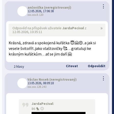
⋮
ančovička
(neregistrovaný)
12.05.2026, 17:06:38
xxx.xxx.8.120
»
Odpověď na příspěvek uživatele
JardaPecival
z
12.05.2026, 10:35:11
Krásná, zdravá a spokojená kuřátka 😇🤗😍..a jak si
vesele švitoří!!..jako vlaštovičky 🥰…gratuluji ke
krásným kuřátkům…ať se jim daří 🤗
Citovat
Odpovědět
2 hlasy
⋮
Václav Nosek
(neregistrovaný)
13.05.2026, 08:09:18
xxx.xxx.128.243
JardaPecival
:
86 🐤 🙂