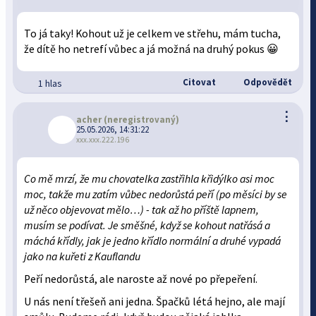
To já taky! Kohout už je celkem ve střehu, mám tucha,
že dítě ho netrefí vůbec a já možná na druhý pokus 😀
Citovat
Odpovědět
1 hlas
⋮
acher
(neregistrovaný)
25.05.2026, 14:31:22
xxx.xxx.222.196
Co mě mrzí, že mu chovatelka zastřihla křidýlko asi moc
moc, takže mu zatím vůbec nedorůstá peří (po měsíci by se
už něco objevovat mělo…) - tak až ho příště lapnem,
musím se podívat. Je směšné, když se kohout natřásá a
máchá křídly, jak je jedno křídlo normální a druhé vypadá
jako na kuřeti z Kauflandu
Peří nedorůstá, ale naroste až nové po přepeření.
U nás není třešeň ani jedna. Špačků létá hejno, ale mají