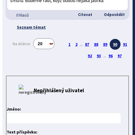
smůlu. Budeme rádi, když budou nějaká jablka.
Citovat
Odpovědět
0 hlasů
Seznam témat
Na stránce:
1
2
...
87
88
89
90
91
92
93
...
96
97
Nepřihlášený uživatel
Jméno:
Text příspěvku: