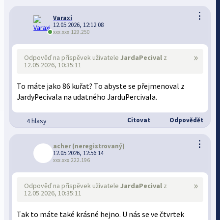
⋮
Varaxi
12.05.2026, 12:12:08
xxx.xxx.129.250
»
Odpověď na příspěvek uživatele
JardaPecival
z
12.05.2026, 10:35:11
To máte jako 86 kuřat? To abyste se přejmenoval z
JardyPecivala na udatného JarduPercivala.
Citovat
Odpovědět
4 hlasy
⋮
acher
(neregistrovaný)
12.05.2026, 12:56:14
xxx.xxx.222.196
»
Odpověď na příspěvek uživatele
JardaPecival
z
12.05.2026, 10:35:11
Tak to máte také krásné hejno. U nás se ve čtvrtek