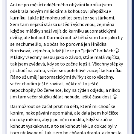
Ani ne po měsíci odděleného obývání kurníku jsem
odebrala novým mládkám a kohoutovi přepážku v
kurníku, takže již mohou sdílet prostor se stárkami.
Sem tam nějaká stárka uštědří výchovnou, zejména
když se mládky snaží vejít do kurníku automatickými
dvířky, ale kohout Darmožrout už běhá sem tam jako by
se nechumelilo, a občas ho porovná jen Hnědka
Norrisová, zejména, když jí leze po “jejích” holkách 🙂
Mládky všechny nesou jako o závod, stále malá vajíčka,
tak jsem zvědavá, kdy se to začne lepšit. Všechny slépky
již chodí na volno, večer se spolehlivě vracejí ke kurníku.
Ráno už umějí automatickými dvířky skoro všechny,
večer chodím ještě zavírat, některé to ještě
nepochopily. Do července, kdy na týden odjedu, a nikdo
jim tam večer služku dělat nebude, ještě času dost 🙂
Darmožrout se začal prsit na děti, které mi chodí ke
koním, nakopávání nepomáhá, ale dala jsem holčičce
do ruky mikinu, aby ji po něm mrskla, když si začne
kohout vyskakovat, a to se kohout lekl, a dokud byl v
tom překvapení, tak jsem ho chňapla drapla, a donesla