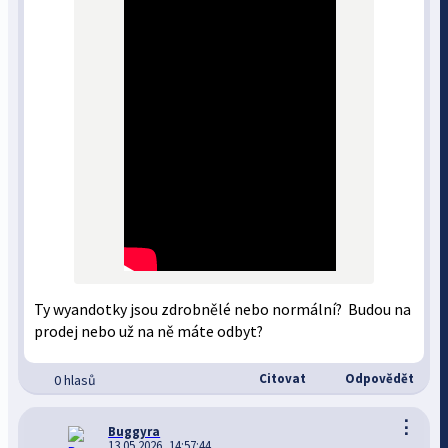
Ty wyandotky jsou zdrobnělé nebo normální? Budou na
prodej nebo už na ně máte odbyt?
Citovat
Odpovědět
0 hlasů
⋮
Buggyra
13.05.2026, 14:57:44