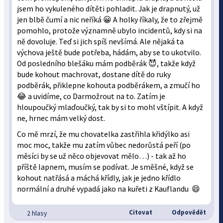
jsem ho vykuleného dítěti pohladit. Jak je drapnutý, už
jen blbě čumí a nic neříká 😀 A holky říkaly, že to zřejmě
pomohlo, protože významně ubylo incidentů, kdy si na
ně dovoluje. Teď si jich spíš nevšímá. Ale nějaká ta
výchova ještě bude potřeba, hádám, aby se to ukotvilo.
Od posledního blešáku mám podběrák 😈, takže když
bude kohout machrovat, dostane dítě do ruky
podběrák, přiklepne kohouta podběrákem, a zmučí ho
😂 a uvidíme, co Darmožrout na to. Zatím je
hloupoučký mlaďoučký, tak by si to mohl vštípit. A když
ne, hrnec mám velký dost.
Co mě mrzí, že mu chovatelka zastřihla křidýlko asi
moc moc, takže mu zatím vůbec nedorůstá peří (po
měsíci by se už něco objevovat mělo…) - tak až ho
příště lapnem, musím se podívat. Je směšné, když se
kohout natřásá a máchá křídly, jak je jedno křídlo
normální a druhé vypadá jako na kuřeti z Kauflandu 😄
Citovat
Odpovědět
2 hlasy