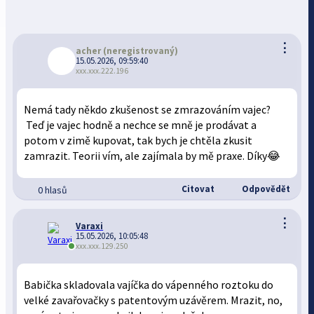
⋮
acher
(neregistrovaný)
15.05.2026, 09:59:40
xxx.xxx.222.196
Nemá tady někdo zkušenost se zmrazováním vajec?
Teď je vajec hodně a nechce se mně je prodávat a
potom v zimě kupovat, tak bych je chtěla zkusit
zamrazit. Teorii vím, ale zajímala by mě praxe. Díky😂
Citovat
Odpovědět
0 hlasů
⋮
Varaxi
15.05.2026, 10:05:48
xxx.xxx.129.250
Babička skladovala vajíčka do vápenného roztoku do
velké zavařovačky s patentovým uzávěrem. Mrazit, no,