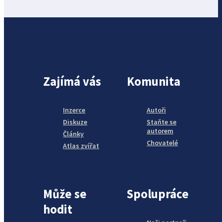
Zajímá vás
Komunita
Inzerce
Autoři
Diskuze
Staňte se
autorem
Články
Chovatelé
Atlas zvířat
Může se
Spolupráce
hodit