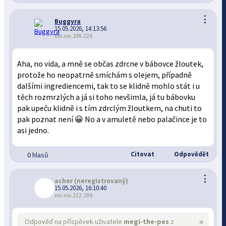
⋮
Buggyra
15.05.2026, 14:13:56
xxx.xxx.198.226
Aha, no vida, a mně se občas zdrcne v bábovce žloutek,
protože ho neopatrně smíchám s olejem, případně
dalšími ingrediencemi, tak to se klidně mohlo stát i u
těch rozmrzlých a já si toho nevšimla, já tu bábovku
pak upeču klidně i s tím zdrclým žloutkem, na chuti to
pak poznat není 😀 No a v amuletě nebo palačince je to
asi jedno.
Citovat
Odpovědět
0 hlasů
⋮
acher
(neregistrovaný)
15.05.2026, 16:10:40
xxx.xxx.222.196
»
Odpověď na příspěvek uživatele
megi-the-pes
z