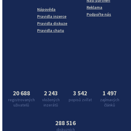
Naši partneři
Reklama
Nápověda
Podpořte nás
Pravidla inzerce
Pravidla diskuze
Pravidla chatu
20 688
2 243
3 542
1 497
registrovaných
vložených
popisů zvířat
zajímavých
uživatelů
inzerátů
článků
288 516
diskuzních