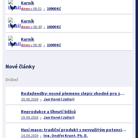
Kurník
dnes
v 08:51
10900 Kč
Kurník
dnes
v 08:49
16000 Kč
Kurník
dnes
v 08:45
13000 Kč
Nové články
Drůbež
Rodajlendky: nosné plemeno slepic vhodné pro začátečníky
20.06.2026
Jan Vorel (JaVor)
Reprodukce a líhnutí běžců
19.04.2026
Jan Vorel (JaVor)
Husí maso: tradiční produkt s nevyužitým potenciálem
14.04.2026
Ing. Ondřej Krunt, Ph. D.