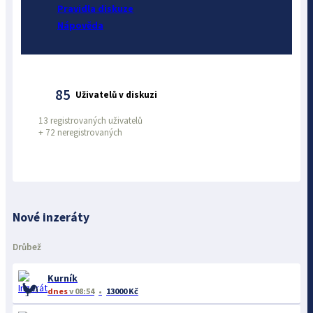
Pravidla diskuze
Nápověda
85
Uživatelů v diskuzi
13 registrovaných uživatelů
+
72 neregistrovaných
Nové inzeráty
Drůbež
Kurník
dnes
v 08:54
13000 Kč