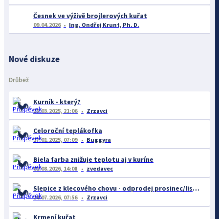
Česnek ve výživě brojlerových kuřat
09.04.2026
Ing. Ondřej Krunt, Ph. D.
Nové diskuze
Drůbež
Kurník - který?
25.03.2025, 21:06
Zrzavci
Celoroční teplákofka
17.01.2025, 07:09
Buggyra
Biela farba znižuje teplotu aj v kuríne
01.08.2026, 14:08
zvedavec
Slepice z klecového chovu - odprodej prosinec/listopad
24.07.2026, 07:56
Zrzavci
Krmení kuřat