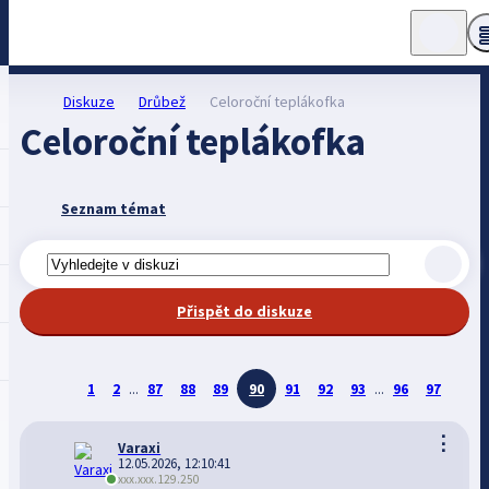
Diskuze
Drůbež
Celoroční teplákofka
Celoroční teplákofka
Seznam témat
Přispět do diskuze
1
2
...
87
88
89
90
91
92
93
...
96
97
⋮
Varaxi
12.05.2026, 12:10:41
xxx.xxx.129.250