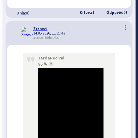
Citovat
Odpovědět
0 hlasů
⋮
Zrzavci
14.05.2026, 11:29:43
xxx:xxx.febb:14cc
JardaPecival
:
86 🐤 🙂