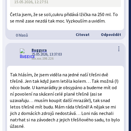
15.05.2026, 12:27:51
Četla jsem, že se soli,cukru přidává lžička na 250 ml. To
se mně zase nezdá tak moc. Vyzkouším a uvidím.
Citovat
Odpovědět
0 hlasů
⋮
Buggyra
25.05.2026, 13:37:03
xxx.xxx.198.226
Tak hlásím, že jsem viděla na jedné naší třešni dvě
třešně. Jen tak když jsem letěla kolem… Tak možná (!)
něco bude. U kamarádky je obsypáno a budeme mít od
ní povolení na skácení celé plané třešně (asi se
uzavařuju… musím koupit další mrazák!), tak snad
letos třešně mít budu. Mám ráda třešně! A nějak se mi
jich z domácích zdrojů nedostává… Loni nás nechali
natrhat si na závodech z jejich třešňového sadu, to bylo
úžasné.