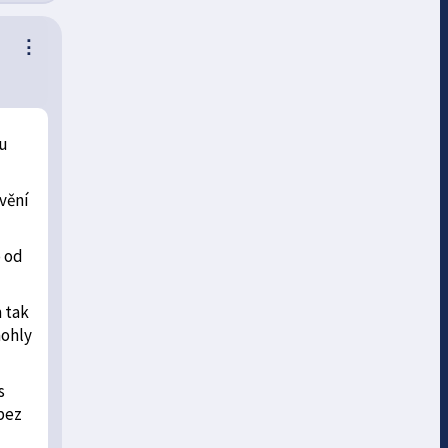
⋮
du
vění
o od
 tak
mohly
s
bez