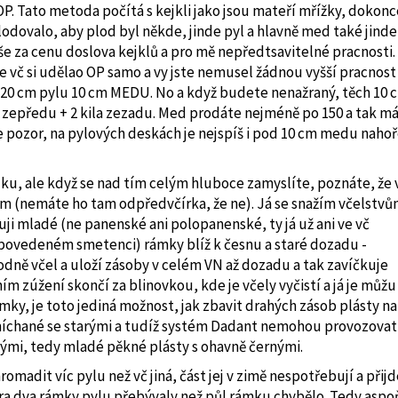
OP. Tato metoda počítá s kejkli jako jsou mateří mřížky, dokonc
lodovalo, aby plod byl někde, jinde pyl a hlavně med také jinde
še za cenu doslova kejklů a pro mě nepředtsavitelné pracnosti.
e vč si udělao OP samo a vy jste nemusel žádnou vyšší pracnost
d 20 cm pylu 10 cm MEDU. No a když budete nenažraný, těch 10 
u zepředu + 2 kila zezadu. Med prodáte nejméně po 150 a tak m
že pozor, na pylových deskách je nejspíš i pod 10 cm medu naho
ku, ale když se nad tím celým hluboce zamyslíte, poznáte, že 
em (nemáte ho tam odpředvčírka, že ne). Já se snažím včelstv
i mladé (ne panenské ani polopanenské, ty já už ani ve vč
ovedeném smetenci) rámky blíž k česnu a staré dozadu -
odně včel a uloží zásoby v celém VN až dozadu a tak zavíčkuje
ím zúžení skončí za blinovkou, kde je včely vyčistí a já je můžu
mky, je toto jediná možnost, jak zbavit drahých zásob plásty na
míchané se starými a tudíž systém Dadant nemohou provozovat
arými, tedy mladé pěkné plásty s ohavně černými.
madit víc pylu než vč jiná, část jej v zimě nespotřebují a přijd
zjara dva rámky pylu přebývaly než půl rámku chybělo. Tedy aspo