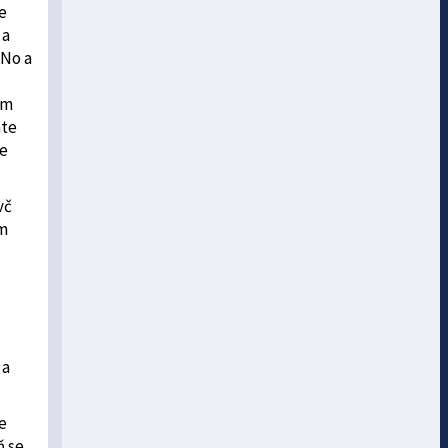
e
 a
 No a
cm
áte
ře
vč
ům
 a
e
ň se