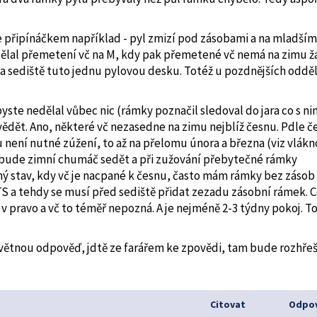
te připínáčkem například - pyl zmizí pod zásobami a na mladším
te dělal přemetení vč na M, kdy pak přemetené vč nemá na zimu 
 a sediště tuto jednu pylovou desku. Totéž u pozdnějších oddě
yste nedělal vůbec nic (rámky poznačil sledoval do jara co s ni
 vědět. Ano, některé vč nezasedne na zimu nejblíž česnu. Pdle č
u není nutné zúžení, to až na přelomu února a března (viz vlákn
ně bude zimní chumáč sedět a při zužování přebytečné rámky
ý stav, kdy vč je nacpané k česnu, často mám rámky bez zásob 
TS a tehdy se musí před sediště přidat zezadu zásobní rámek. 
v pravo a vč to téměř nepozná. A je nejméně 2-3 týdny pokoj. To
lovětnou odpověď, jdtě ze farářem ke zpovědi, tam bude rozhře
Citovat
Odpov