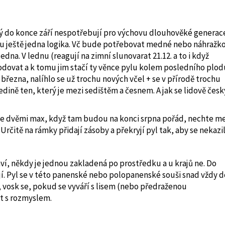
erý do konce září nespotřebují pro výchovu dlouhověké generac
je tu ještě jedna logika. Vč bude potřebovat medné nebo náhražk
na. V lednu (reagují na zimní slunovarat 21.12. a to i když
lodovat a k tomu jim stačí ty věnce pylu kolem posledního plod
března, nalíhlo se už trochu nových včel + se v přírodě trochu
edině ten, který je mezi sedištěm a česnem. A jak se lidově česk
se dvěmi max, když tam budou na konci srpna pořád, nechte me
Určitě na rámky přidají zásoby a překryjí pyl tak, aby se nekazil
, někdy je jednou zakladená po prostředku a u krajů ne. Do
ějí. Pyl se v této panenské nebo polopanenské souši snad vždy d
áce, vosk se, pokud se vyváří s lisem (nebo předraženou
at s rozmyslem.