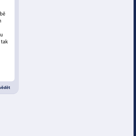
rbě
h
ou
 tak
ědět