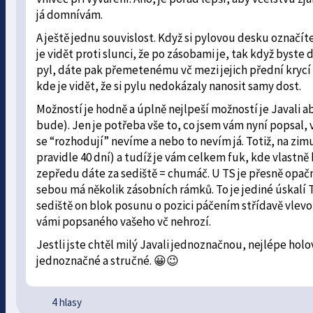
já domnívám.
A ještě jednu souvislost. Když si pylovou desku označí
je vidět proti slunci, že po zásobami je, tak když bys
pyl, dáte pak přemetenému vč mezi jejich přední krycí
kde je vidět, že si pylu nedokázaly nanosit samy dost.
Možností je hodně a úplně nejlpeší možností je Javali ab
bude). Jen je potřeba vše to, co jsem vám nyní popsal,
se “rozhodují” nevíme a nebo to nevím já. Totiž, na zim
pravidle 40 dní) a tudíž je vám celkem fuk, kde vlast
zepředu dáte za sediště = chumáč. U TS je přesně opačn
sebou má několik zásobních rámků. To je jediné úskalí 
sediště on blok posunu o pozici páčením střídavě vlevo 
vámi popsaného vašeho vč nehrozí.
Jestli jste chtěl milý Javali jednoznačnou, nejlépe ho
jednoznačné a stručné. 😀😉
4 hlasy