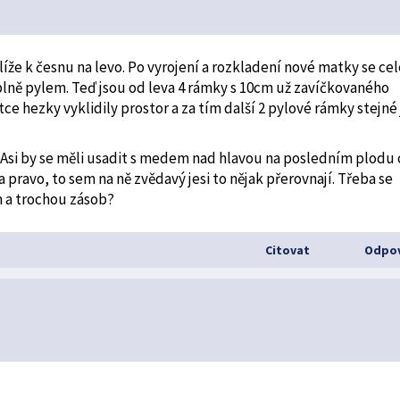
líže k česnu na levo. Po vyrojení a rozkladení nové matky se cel
plně pylem. Teď jsou od leva 4 rámky s 10cm už zavíčkovaného
 hezky vyklidily prostor a za tím další 2 pylové rámky stejné 
? Asi by se měli usadit s medem nad hlavou na posledním plodu 
 pravo, to sem na ně zvědavý jesi to nějak přerovnají. Třeba se
m a trochou zásob?
Citovat
Odpov