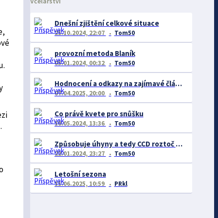
Včelařství
Dnešní zjištění celkové situace
e,
21.10.2024, 22:07
Tom50
ové
provozní metoda Blaník
03.01.2024, 00:32
Tom50
u.
Hodnocení a odkazy na zajímavé články tohoto fora
y
07.04.2025, 20:00
Tom50
Co právě kvete pro snůšku
zi
10.05.2024, 13:36
Tom50
.
Způsobuje úhyny a tedy CCD roztoč VD?
22.01.2024, 23:27
Tom50
o
Letošní sezona
11.06.2025, 10:59
PRkl