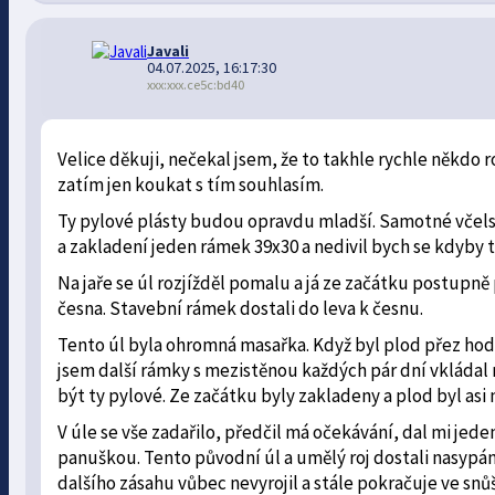
Javali
04.07.2025, 16:17:30
xxx:xxx.ce5c:bd40
Velice děkuji, nečekal jsem, že to takhle rychle někdo r
zatím jen koukat s tím souhlasím.
Ty pylové plásty budou opravdu mladší. Samotné včelstv
a zakladení jeden rámek 39x30 a nedivil bych se kdyby t
Na jaře se úl rozjížděl pomalu a já ze začátku postupn
česna. Stavební rámek dostali do leva k česnu.
Tento úl byla ohromná masařka. Když byl plod přez hod
jsem další rámky s mezistěnou každých pár dní vkládal 
být ty pylové. Ze začátku byly zakladeny a plod byl asi
V úle se vše zadařilo, předčil má očekávání, dal mi jede
panuškou. Tento původní úl a umělý roj dostali nasypá
dalšího zásahu vůbec nevyrojil a stále pokračuje ve snů