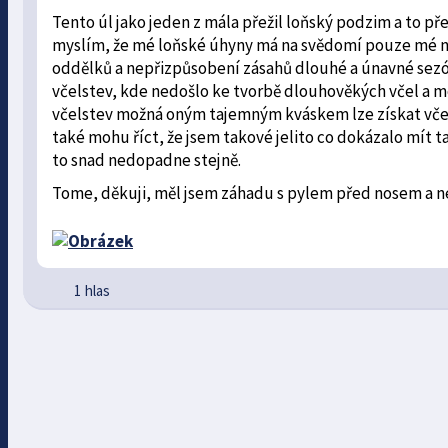
Tento úl jako jeden z mála přežil loňský podzim a to pře
myslím, že mé loňské úhyny má na svědomí pouze mé n
oddělků a nepřizpůsobení zásahů dlouhé a únavné sezón
včelstev, kde nedošlo ke tvorbě dlouhověkých včel a mož
včelstev možná oným tajemným kváskem lze získat včels
také mohu říct, že jsem takové jelito co dokázalo mít t
to snad nedopadne stejně.
Tome, děkuji, měl jsem záhadu s pylem před nosem a nevi
1 hlas