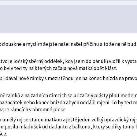
ozlouskne a myslím že jste našel našel příčinu a to že na ně bu
o je loňský sběrný oddělek, kdy jsem do pár úlů vložil k vysta
o byly teď ty na kterých začala nová matka opět klást.
ě přidával nové rámky s mezistěnou jen na konec hnízda na prav
ně ramků a na zadních rámcích se už začaly plásty plnit medem
na začátek nebo konec hnízda abych oddálil rojení. To by teď 
 na 12 rámcích v ohromné ploše.
n umělý roj se starou matkou a ještě jeden velký opravdický roj 
nu posilu mladušek od dadantu z balkonu, který se díky tomu 
šce.