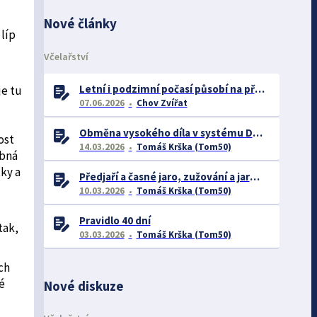
Nové články
 líp
Včelařství
Letní i podzimní počasí působí na přežitelnost včelstev
je tu
07.06.2026
Chov Zvířat
Obměna vysokého díla v systému Dadant
ost
14.03.2026
Tomáš Krška (Tom50)
ubná
čky a
Předjaří a časné jaro, zužování a jarní rozvoj včelstev
10.03.2026
Tomáš Krška (Tom50)
Pravidlo 40 dní
tak,
03.03.2026
Tomáš Krška (Tom50)
ch
é
Nové diskuze