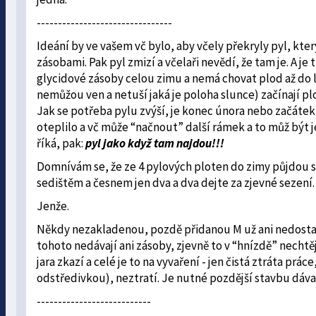
--------------------------------
Ideání by ve vašem vč bylo, aby včely překryly pyl, kt
zásobami. Pak pyl zmizí a včelaři nevědí, že tam je. A 
glycidové zásoby celou zimu a nemá chovat plod až do led
nemůžou ven a netuší jaká je poloha slunce) začínají p
Jak se potřeba pylu zvýší, je konec února nebo začátek 
oteplilo a vč může “načnout” další rámek a to můž být j
říká, pak:
pyl jako když tam najdou!!!
Domnívám se, že ze 4 pylových ploten do zimy půjdou 
sedištěm a česnem jen dva a dva dejte za zjevné sezení. 
Jenže.
Někdy nezakladenou, pozdě přidanou M už ani nedostaví
tohoto nedávají ani zásoby, zjevně to v “hnízdě” necht
jara zkazí a celé je to na vyvaření - jen čistá ztráta pr
odstředivkou), neztratí. Je nutné pozdější stavbu dáv
---------------------------