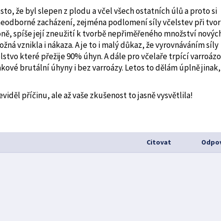
sto, že byl slepen z plodu a včel všech ostatních úlů a proto si
eodborné zacházení, zejména podlomení síly včelstev při tvo
ě, spíše její zneužití k tvorbě nepřiměřeného množství novýc
ná vznikla i nákaza. A je to i malý důkaz, že vyrovnáváním síly
tvo které přežije 90% úhyn. A dále pro včelaře trpící varroáz
akové brutální úhyny i bez varroázy. Letos to dělám úplně jinak,
děl příčinu, ale až vaše zkušenost to jasně vysvětlila!
Citovat
Odpov