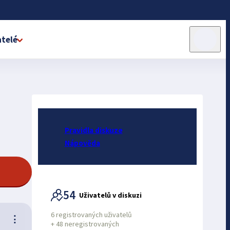
telé
Pravidla diskuze
Nápověda
54
Uživatelů v diskuzi
6 registrovaných uživatelů
⋮
+
48 neregistrovaných