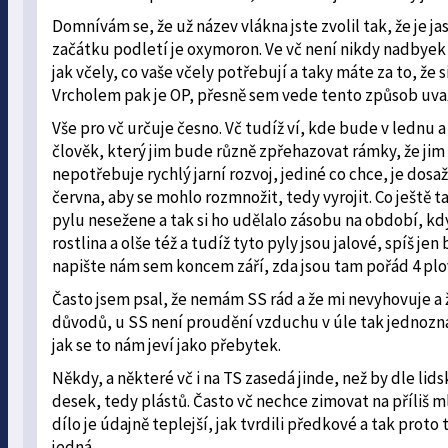
Domnívám se, že už název vlákna jste zvolil tak, že je j
začátku podletí je oxymoron. Ve vč není nikdy nadbyek 
jak včely, co vaše včely potřebují a taky máte za to, že s
Vrcholem pak je OP, přesně sem vede tento způsob uva
Vše pro vč určuje česno. Vč tudíž ví, kde bude v lednu a
člověk, který jim bude různě zpřehazovat rámky, že j
nepotřebuje rychlý jarní rozvoj, jediné co chce, je do
června, aby se mohlo rozmnožit, tedy vyrojit. Co ještě ta
pylu nesežene a tak si ho udělalo zásobu na období, kdy
rostlina a olše též a tudíž tyto pyly jsou jalové, spíš j
napište nám sem koncem září, zda jsou tam pořád 4 pl
Často jsem psal, že nemám SS rád a že mi nevyhovuje a 
důvodů, u SS není proudění vzduchu v úle tak jednoznačn
jak se to nám jeví jako přebytek.
Někdy, a některé vč i na TS zasedá jinde, než by dle lid
desek, tedy plástů. Často vč nechce zimovat na příliš m
dílo je údajně teplejší, jak tvrdili předkové a tak proto t
jedná.