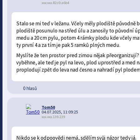
xxx:xxx.82c0:a6b4
Stalo se mi teď v ležanu. Včely měly plodiště původně b
plodiště posunulo na střed úlu a zanosily to původní ú
medu a 20 cm pylu, potom 4 rámky plodu kde včely matce
ty první 4 a za tím je pak 5 ramků plných medu.
Myslíte že ten prostor pred zimou nějak přeorganizují
vyběhne, ale teď je pyl na levo, plod uprostřed a med na
proplodují zpět do leva nad česno a nahradí pyl plode
0 hlasů
Tom50
04.07.2025, 11:09:25
xxx.xxx.139.239
Nikdo se k odpoovědi nemá, sdělím svůj názor tedy já.