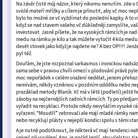
Na závěr čistě můj názor, který nikomu nenutím. Jde o 
svislé mateří mřížky a cílem je přinutit, aby vč moc nep
bylo ho možné ze vč vyždímat do poslední kapky. A to v
když se nad stavem vašeho vč důkladněji zamyslíte, vaš
investovat. Jasně píšete, že na vysokých rámcích je na
medu na rámku je kilo a tak můžete vytočit 4 kila med
devět stovek jako když je najdete ne? A bez OP!!!! Jen
pyl též.
Doufám, že jste rozpoznal sarkasmus i ironickou nadsáz
sama sebe v pravou chvíli omezí v plodování právě pyl
moc nepořádek v celém snažení nedělat, jenom přehazuj
nemívám, někdy vzniknou v pozdním oddělku nebo nep
prazáklad metody Blaník. Vč má v létě (podletí) ještě h
zásoby na nejčernějších zadních rámcích. Ty po předjarn
vyřadit na recyklaci. Protože nikdy nevytáčím vysoké rá
vyřazení. “Moudří” zebrovači ale mají mladé rámky na
nebo recyklují plásty v nejepší kondici spolu s těmi st
A je nutné podotknout, že některá vč mají tendenci nahro
vniveč při vyváření. Ano, je pořád lepší, aby včelstvu 