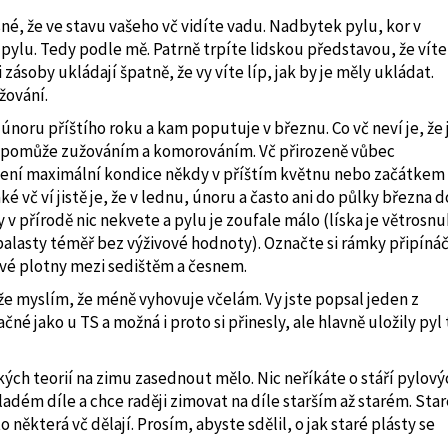
asné, že ve stavu vašeho vč vidíte vadu. Nadbytek pylu, kor v
pylu. Tedy podle mě. Patrně trpíte lidskou představou, že víte
i zásoby ukládají špatně, že vy víte líp, jak by je měly ukládat.
žování.
 únoru příštího roku a kam poputuje v březnu. Co vč neví je, že 
im pomůže zužováním a komorováním. Vč přirozeně vůbec
sažení maximální kondice někdy v příštím květnu nebo začátkem
ké vč ví jistě je, že v lednu, únoru a často ani do půlky března d
 v přírodě nic nekvete a pylu je zoufale málo (líska je větrosn
en balasty téměř bez výživové hodnoty). Označte si rámky připíná
ové plotny mezi sedištěm a česnem.
že myslím, že méně vyhovuje včelám. Vy jste popsal jeden z
é jako u TS a možná i proto si přinesly, ale hlavně uložily pyl 
ských teorií na zimu zasednout mělo. Nic neříkáte o stáří pylový
ladém díle a chce raději zimovat na díle starším až starém. Star
o některá vč dělají. Prosím, abyste sdělil, o jak staré plásty se