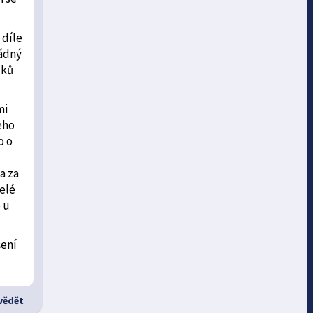
 díle
žádný
lků
mi
eho
o o
a za
Celé
 u
šení
ědět