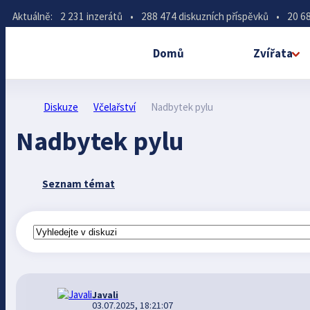
Aktuálně:
2 231 inzerátů
•
288 474 diskuzních příspěvků
•
20 68
Domů
Zvířata
Diskuze
Včelařství
Nadbytek pylu
Nadbytek pylu
Seznam témat
Javali
03.07.2025, 18:21:07