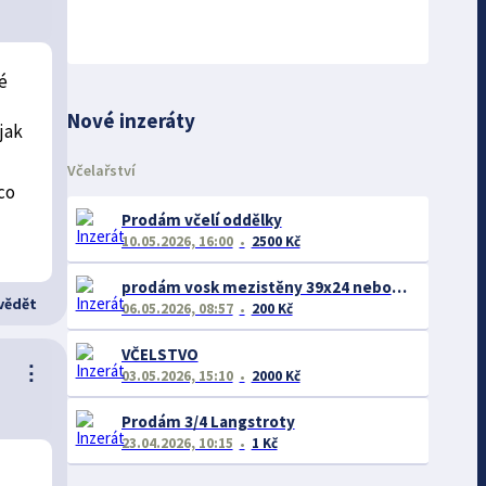
é
Nové inzeráty
jak
Včelařství
co
Prodám včelí oddělky
10.05.2026, 16:00
2500 Kč
prodám vosk mezistěny 39x24 nebo 39x27,5 propolis
ědět
06.05.2026, 08:57
200 Kč
VČELSTVO
⋮
03.05.2026, 15:10
2000 Kč
Prodám 3/4 Langstroty
23.04.2026, 10:15
1 Kč