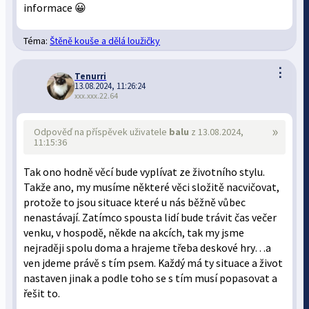
informace 😀
Téma:
Štěně kouše a dělá loužičky
⋮
Tenurri
13.08.2024, 11:26:24
xxx.xxx.22.64
»
Odpověď na příspěvek uživatele
balu
z 13.08.2024,
11:15:36
Tak ono hodně věcí bude vyplívat ze životního stylu.
Takže ano, my musíme některé věci složitě nacvičovat,
protože to jsou situace které u nás běžně vůbec
nenastávají. Zatímco spousta lidí bude trávit čas večer
venku, v hospodě, někde na akcích, tak my jsme
nejraději spolu doma a hrajeme třeba deskové hry…a
ven jdeme právě s tím psem. Každý má ty situace a život
nastaven jinak a podle toho se s tím musí popasovat a
řešit to.