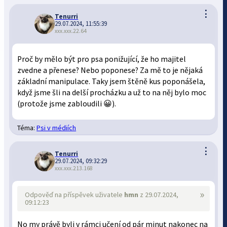
⋮
Tenurri
29.07.2024, 11:55:39
xxx.xxx.22.64
Proč by mělo být pro psa ponižující, že ho majitel
zvedne a přenese? Nebo poponese? Za mě to je nějaká
základní manipulace. Taky jsem štěně kus poponášela,
když jsme šli na delší procházku a už to na něj bylo moc
(protože jsme zabloudili 😀).
Téma:
Psi v médiích
⋮
Tenurri
29.07.2024, 09:32:29
xxx.xxx.213.168
»
Odpověď na příspěvek uživatele
hmn
z 29.07.2024,
09:12:23
No my právě byli v rámci učení od pár minut nakonec na