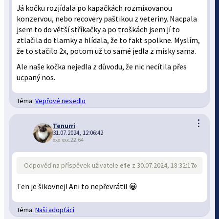
Já kočku rozjídala po kapačkách rozmixovanou
konzervou, nebo recovery paštikou z veteriny. Nacpala
jsem to do větší stříkačky a po troškách jsem jí to
ztlačila do tlamky a hlídala, že to fakt spolkne. Myslím,
že to stačilo 2x, potom už to samé jedla z misky sama.
Ale naše kočka nejedla z důvodu, že nic necítila přes
ucpaný nos.
Téma:
Vepřové nesedlo
⋮
Tenurri
31.07.2024, 12:06:42
xxx.xxx.22.64
»
Odpověď na příspěvek uživatele
efe
z 30.07.2024, 18:32:17
Ten je šikovnej! Ani to nepřevrátil 😀
Téma:
Naši adopťáci