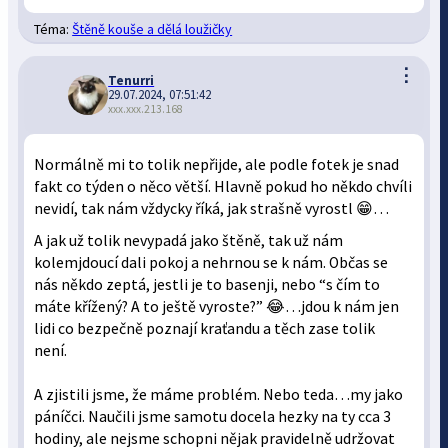
Téma:
Štěně kouše a dělá loužičky
⋮
Tenurri
29.07.2024, 07:51:42
xxx.xxx.213.168
Normálně mi to tolik nepřijde, ale podle fotek je snad
fakt co týden o něco větší. Hlavně pokud ho někdo chvíli
nevidí, tak nám vždycky říká, jak strašně vyrostl 😁…
A jak už tolik nevypadá jako štěně, tak už nám
kolemjdoucí dali pokoj a nehrnou se k nám. Občas se
nás někdo zeptá, jestli je to basenji, nebo “s čím to
máte křížený? A to ještě vyroste?” 😂…jdou k nám jen
lidi co bezpečně poznají kraťandu a těch zase tolik
není.
A zjistili jsme, že máme problém. Nebo teda…my jako
páníčci. Naučili jsme samotu docela hezky na ty cca 3
hodiny, ale nejsme schopni nějak pravidelně udržovat