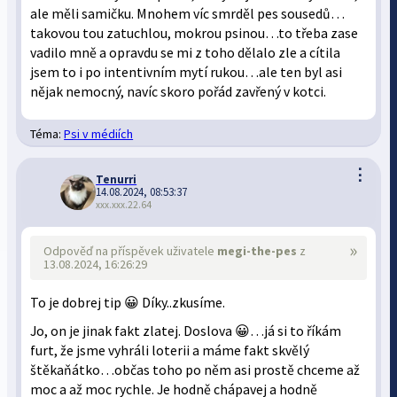
ale měli samičku. Mnohem víc smrděl pes sousedů…
takovou tou zatuchlou, mokrou psinou…to třeba zase
vadilo mně a opravdu se mi z toho dělalo zle a cítila
jsem to i po intentivním mytí rukou…ale ten byl asi
nějak nemocný, navíc skoro pořád zavřený v kotci.
Téma:
Psi v médiích
⋮
Tenurri
14.08.2024, 08:53:37
xxx.xxx.22.64
»
Odpověď na příspěvek uživatele
megi-the-pes
z
13.08.2024, 16:26:29
To je dobrej tip 😀 Díky..zkusíme.
Jo, on je jinak fakt zlatej. Doslova 😀…já si to říkám
furt, že jsme vyhráli loterii a máme fakt skvělý
štěkaňátko…občas toho po něm asi prostě chceme až
moc a až moc rychle. Je hodně chápavej a hodně