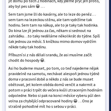
jít domů po těch 2 hodinách, kdy jdeme pryč jen proto,
aby byl pes sám 😀 …
Sem tam jsme šli do kavárny, ale to leze do peněz…
sem tam na lezeckou stěnu, ale tam vydržíme tak
hodinu. Sem tam na nákup, ale to je taky tak hodinka.
Do kina lze jít jednou za čas, někam si sednout na
zahrádku…to taky neděláme několikrát do týdne. Spíš
tak jednou za měsíc. S knížkou mimo domov vydržím
někde taky tak hodinu.
Příbuzní si z nás dělali srandu, že asi musíme začít
chodit do hospody 😀.
Asi ho budeme muset, po tom, co teď najedeme nějak
pravidelně na samotu, nechávat alespoň jednou týdně
doma v pracovní době a někdo z nás se bude muset
obětovat, jet kolem oběda domů venčit a nakrmit a
potom v práci trpět do večera kvůli ztraceným hodinám
odpoledne. Nebo si pak na konci měsíce vyberu půl den
volna za chybějící odpracované hodiny 😀 …Ono je
strašně pohodlné mít ho s sebou v práci.