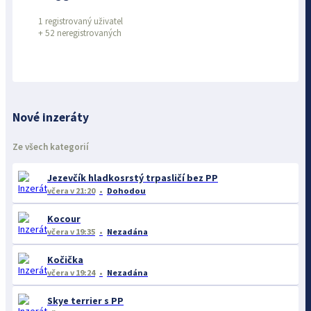
1 registrovaný uživatel
+
52 neregistrovaných
Nové inzeráty
Ze všech kategorií
Jezevčík hladkosrstý trpasličí bez PP
včera
v 21:20
Dohodou
Kocour
včera
v 19:35
Nezadána
Kočička
včera
v 19:24
Nezadána
Skye terrier s PP