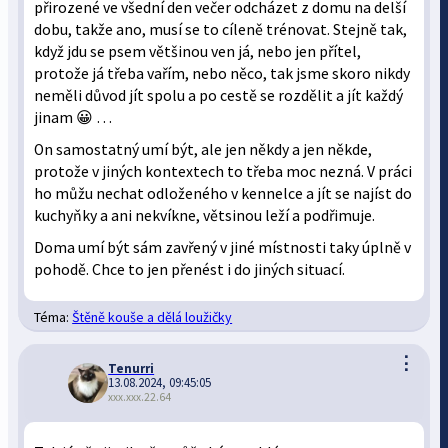
přirozené ve všední den večer odcházet z domu na delší
dobu, takže ano, musí se to cíleně trénovat. Stejně tak,
když jdu se psem většinou ven já, nebo jen přítel,
protože já třeba vařím, nebo něco, tak jsme skoro nikdy
neměli důvod jít spolu a po cestě se rozdělit a jít každý
jinam 😀 …
On samostatný umí být, ale jen někdy a jen někde,
protože v jiných kontextech to třeba moc nezná. V práci
ho můžu nechat odloženého v kennelce a jít se najíst do
kuchyňky a ani nekvíkne, větsinou leží a podřimuje.
Doma umí být sám zavřený v jiné místnosti taky úplně v
pohodě. Chce to jen přenést i do jiných situací.
Téma:
Štěně kouše a dělá loužičky
⋮
Tenurri
13.08.2024, 09:45:05
xxx.xxx.22.64