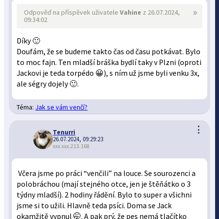
»
Odpověď na příspěvek uživatele
Vahine
z 26.07.2024,
09:34:02
Díky 🙂
Doufám, že se budeme takto čas od času potkávat. Bylo
to moc fajn. Ten mladší bráška bydlí taky v Plzni (oproti
Jackovi je teda torpédo 😀), s ním už jsme byli venku 3x,
ale ségry dojely 🙂.
Téma:
Jak se vám venčí?
⋮
Tenurri
26.07.2024, 09:29:23
xxx.xxx.213.168
Včera jsme po práci “venčili” na louce. Se sourozenci a
polobráchou (mají stejného otce, jen je štěňátko o 3
týdny mladší). 2 hodiny řádění. Bylo to super a všichni
jsme si to užili. Hlavně teda psíci. Doma se Jack
okamžitě vypnul 🤭. A pak prý, že pes nemá tlačítko