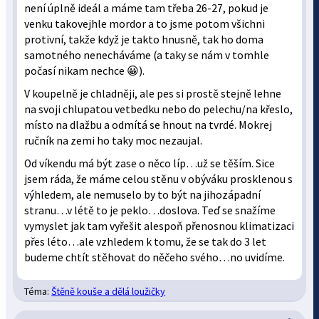
není úplně ideál a máme tam třeba 26-27, pokud je
venku takovejhle mordor a to jsme potom všichni
protivní, takže když je takto hnusně, tak ho doma
samotného nenecháváme (a taky se nám v tomhle
počasí nikam nechce 😀).
V koupelně je chladněji, ale pes si prostě stejně lehne
na svoji chlupatou vetbedku nebo do pelechu/na křeslo,
místo na dlažbu a odmítá se hnout na tvrdé. Mokrej
ručník na zemi ho taky moc nezaujal.
Od víkendu má být zase o něco líp…už se těším. Sice
jsem ráda, že máme celou stěnu v obýváku prosklenou s
výhledem, ale nemuselo by to být na jihozápadní
stranu…v létě to je peklo…doslova. Teď se snažíme
vymyslet jak tam vyřešit alespoň přenosnou klimatizaci
přes léto…ale vzhledem k tomu, že se tak do 3 let
budeme chtít stěhovat do něčeho svého…no uvidíme.
Téma:
Štěně kouše a dělá loužičky