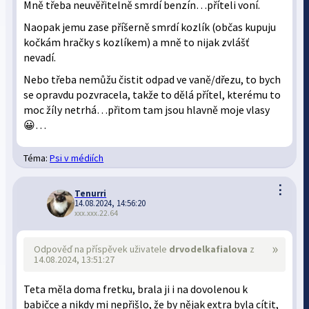
Mně třeba neuvěřitelně smrdí benzín…příteli voní.
Naopak jemu zase příšerně smrdí kozlík (občas kupuju
kočkám hračky s kozlíkem) a mně to nijak zvlášť
nevadí.
Nebo třeba nemůžu čistit odpad ve vaně/dřezu, to bych
se opravdu pozvracela, takže to dělá přítel, kterému to
moc žíly netrhá…přitom tam jsou hlavně moje vlasy
😀…
Téma:
Psi v médiích
⋮
Tenurri
14.08.2024, 14:56:20
xxx.xxx.22.64
»
Odpověď na příspěvek uživatele
drvodelkafialova
z
14.08.2024, 13:51:27
Teta měla doma fretku, brala ji i na dovolenou k
babičce a nikdy mi nepřišlo, že by nějak extra byla cítit,