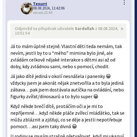
⋮
Tenurri
08.08.2024, 11:42:06
xxx.xxx.22.64
»
Odpověď na příspěvek uživatele
Sardullah
z 08.08.2024,
10:51:54
Já to mám úplně stejně. Vlastní děti teda nemám, tak
nevím, jestli by to u “mého” mimina bylo jiné, ale
zvládám celkově nějaké interakce s dětmi asi až od
doby, kdy zvládnou sami, nebo s pomocí, chodit.
Já jako dítě jediná v okolí nesnášela i panenky 😀
vždycky jsem je akorát nějak znetvořila a to byla jediná
zábava…pak jsem dostávala autíčka na ovládání, nebo
figurky zvířat/dinosaurů a to bylo super 😀
Když někde brečí dítě, protáčím oči a je mi to
nepříjemné…když někde pláče zvířecí mláďátko, tak se
můžu zbláznit a zjišťuji, co se děje a jestli nepotřebuje
pomoct…asi jsem taky divná 😀
U rodiny se musím strašně přetvařovat, když mi ukazují