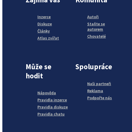
Inzerce
Autoři
Diskuze
Staňte se
autorem
Články
Chovatelé
Atlas zvířat
Může se
Spolupráce
hodit
Naši partneři
Reklama
Nápověda
Podpořte nás
Pravidla inzerce
Pravidla diskuze
Pravidla chatu