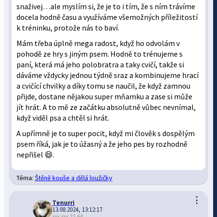
snaživej…ale myslím si, že je to i tím, že s ním trávíme
docela hodně času a využíváme všemožných příležitostí
k tréninku, protože nás to baví.
Mám třeba úplně mega radost, když ho odvolám v
pohodě ze hry s jiným psem. Hodně to trénujeme s
paní, která má jeho polobratra a taky cvičí, takže si
dáváme vždycky jednou týdně sraz a kombinujeme hrací
a cvičící chvilky a díky tomu se naučil, že když zamnou
přijde, dostane nějakou super mňamku a zase si může
jít hrát. A to mě ze začátku absolutně vůbec nevnímal,
když viděl psa a chtěl si hrát.
A upřímně je to super pocit, když mi člověk s dospělým
psem říká, jak je to úžasný a že jeho pes by rozhodně
nepřišel 😄.
Téma:
Štěně kouše a dělá loužičky
⋮
Tenurri
13.08.2024, 13:12:17
xxx.xxx.22.64