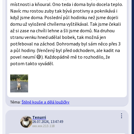
místnosti a kňoural. Ono teda i doma bylo docela teplo.
Navíc mu rostou zuby tak bývá protivny a poknikává i
když jsme doma. Poslední půl hodinku než jsme dojeli
domu už vyloženě chvílema vyštěkával. Tak jsme čekali
až si zase na chvíli lehne a šli jsme domů. Na druhou
stranu venku hned udělal bobek, tak možná jen
potřeboval na záchod. Dohromady byl sám něco přes 3
a půl hodiny. (Venčený byl před odchodem, ale kadit na
povel neumí 😅). Každopádně mě to rozhodilo, že
potom takto vyváděl.
Téma:
Štěně kouše a dělá loužičky
⋮
Tenurri
26.07.2024, 13:47:49
xxx.xxx.213.118