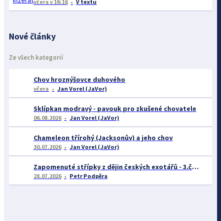
včera
v 16:16
V textu
Nové články
Ze všech kategorií
Chov hroznýšovce duhového
včera
Jan Vorel (JaVor)
Sklípkan modravý - pavouk pro zkušené chovatele
06.08.2026
Jan Vorel (JaVor)
Chameleon třírohý (Jacksonův) a jeho chov
30.07.2026
Jan Vorel (JaVor)
Zapomenuté střípky z dějin českých exotářů - 3.část
28.07.2026
Petr Podpěra