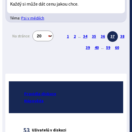
Každý si může dát cenu jakou chce.
Téma:
Psi v médiích
Na stránce:
1
2
...
34
35
36
37
38
39
40
...
59
60
Pravidla diskuze
Nápověda
53
Uživatelů v diskuzi