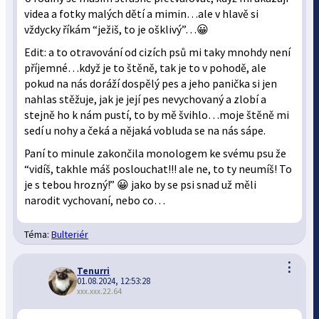
videa a fotky malých dětí a mimin…ale v hlavě si
vždycky říkám “ježiš, to je ošklivý”…😀
Edit: a to otravování od cizích psů mi taky mnohdy není
příjemné…když je to štěně, tak je to v pohodě, ale
pokud na nás doráží dospělý pes a jeho panička si jen
nahlas stěžuje, jak je její pes nevychovaný a zlobí a
stejně ho k nám pustí, to by mě švihlo…moje štěně mi
sedí u nohy a čeká a nějaká vobluda se na nás sápe.
Paní to minule zakončila monologem ke svému psu že
“vidíš, takhle máš poslouchat!!! ale ne, to ty neumíš! To
je s tebou hrozný!” 😀 jako by se psi snad už měli
narodit vychovaní, nebo co…
Téma:
Bulteriér
⋮
Tenurri
01.08.2024, 12:53:28
xxx.xxx.22.64