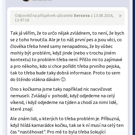
»
Odpověď na příspěvek uživatele
Xerxova
z 13.08.2024,
12:47:18
Tak já věřím, že to určo nějak zvládnem, to není, že bych
se z toho hroutila. Ale je to náš první pes a jsou věci, co
člověka třeba hned samy nenapadnou, že by vůbec
mohly být problém, když jinde (nebo v trochu jiném
kontextu) to problém třeba není. Přišlo mi to zajímavé
a pro někoho, kdo si chce pořídit třeba prvního pejska,
tak to třeba bude taky dobrá informace. Proto to sem
do štěndo vlákna dávám 🙂.
Ono s kočkama jsme taky například nic nacvičovat
nemuseli. Zvládají v pohodě, když odjedeme na celý
víkend, i když odjedeme na týden a chodí za nimi lidé,
které znají.
Ale znám lidi, u kterých to třeba problém je. Příbuzná,
když hlídá kamarádce kočku, tak se k ní musí na celý ten
čas “nastěhovat”. Pro mě to byla třeba šokující