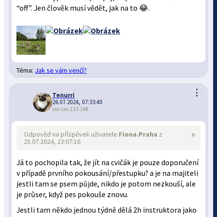
“off”. Jen člověk musí vědět, jak na to 😂.
Téma:
Jak se vám venčí?
⋮
Tenurri
26.07.2024, 07:33:40
xxx.xxx.213.168
»
Odpověď na příspěvek uživatele
Fiona.Praha
z
25.07.2024, 23:07:16
Já to pochopila tak, že jít na cvičák je pouze doporučení
v případě prvního pokousání/přestupku? a je na majiteli
jestli tam se psem půjde, nikdo je potom nezkouší, ale
je průser, když pes pokouše znovu.
Jestli tam někdo jednou týdně dělá 2h instruktora jako