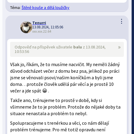
Téma:
Štěně kouše a dělá loužičky
⋮
Tenurri
13.08.2024, 11:05:06
xxx.xxx.22.64
»
Odpověď na příspěvek uživatele
balu
z 13.08.2024,
10:53:56
Však jo, říkám, že to musíme nacvičit. My neměli žádný
důvod odcházet večer z domu bez psa, jelikož po práci
jsme se věnovali psovi/našim koníčkům a byli jsme
doma…protože člověk udělá pár věcí a je prostě 10
večer a jde spát 😀 .
Takže ano, trénujeme to prostě v době, kdy si
všimneme že to je problém. Protože do nějaké doby ta
situace nenastala a problém to nebyl.
Spolupracujeme s trenérkou a věci, co nám dělají
problém trénujeme. Pro mě totiž opravdu není