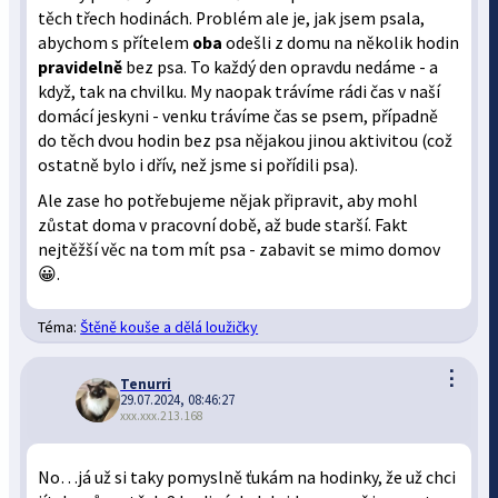
těch třech hodinách. Problém ale je, jak jsem psala,
abychom s přítelem
oba
odešli z domu na několik hodin
pravidelně
bez psa. To každý den opravdu nedáme - a
když, tak na chvilku. My naopak trávíme rádi čas v naší
domácí jeskyni - venku trávíme čas se psem, případně
do těch dvou hodin bez psa nějakou jinou aktivitou (což
ostatně bylo i dřív, než jsme si pořídili psa).
Ale zase ho potřebujeme nějak připravit, aby mohl
zůstat doma v pracovní době, až bude starší. Fakt
nejtěžší věc na tom mít psa - zabavit se mimo domov
😀.
Téma:
Štěně kouše a dělá loužičky
⋮
Tenurri
29.07.2024, 08:46:27
xxx.xxx.213.168
No…já už si taky pomyslně ťukám na hodinky, že už chci