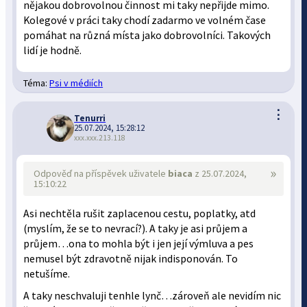
nějakou dobrovolnou činnost mi taky nepřijde mimo.
Kolegové v práci taky chodí zadarmo ve volném čase
pomáhat na různá místa jako dobrovolníci. Takových
lidí je hodně.
Téma:
Psi v médiích
⋮
Tenurri
25.07.2024, 15:28:12
xxx.xxx.213.118
»
Odpověď na příspěvek uživatele
biaca
z 25.07.2024,
15:10:22
Asi nechtěla rušit zaplacenou cestu, poplatky, atd
(myslím, že se to nevrací?). A taky je asi průjem a
průjem…ona to mohla být i jen její výmluva a pes
nemusel být zdravotně nijak indisponován. To
netušíme.
A taky neschvaluji tenhle lynč…zároveň ale nevidím nic