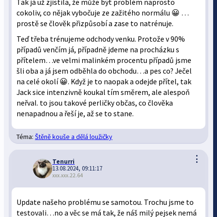
Tak já už zjistila, že může být problém naprosto
cokoliv, co nějak vybočuje ze zažitého normálu 😀 …
prostě se člověk přizpůsobí a zase to natrénuje.
Teď třeba trénujeme odchody venku. Protože v 90%
případů venčím já, případně jdeme na procházku s
přítelem…ve velmi malinkém procentu případů jsme
šli oba a já jsem odběhla do obchodu…a pes co? Ječel
na celé okolí 😀. Když je to naopak a odejde přítel, tak
Jack sice intenzivně koukal tím směrem, ale alespoň
neřval. to jsou takové perličky občas, co člověka
nenapadnou a řeší je, až se to stane.
Téma:
Štěně kouše a dělá loužičky
⋮
Tenurri
13.08.2024, 09:11:17
xxx.xxx.22.64
Update našeho problému se samotou. Trochu jsme to
testovali…no a věc se má tak, že náš milý pejsek nemá