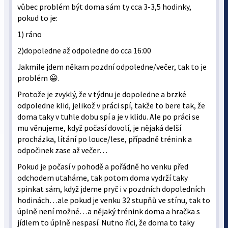
vůbec problém být doma sám ty cca 3-3,5 hodinky,
pokud to je:
1) ráno
2)dopoledne až odpoledne do cca 16:00
Jakmile jdem někam pozdní odpoledne/večer, tak to je
problém 😀.
Protože je zvyklý, že v týdnu je dopoledne a brzké
odpoledne klid, jelikož v práci spí, takže to bere tak, že
doma taky v tuhle dobu spí a je v klidu. Ale po práci se
mu věnujeme, když počasí dovolí, je nějaká delší
procházka, lítání po louce/lese, případně trénink a
odpočinek zase až večer…
Pokud je počasí v pohodě a pořádně ho venku před
odchodem utaháme, tak potom doma vydrží taky
spinkat sám, když jdeme pryč i v pozdních dopoledních
hodinách…ale pokud je venku 32 stupňů ve stínu, tak to
úplně není možné…a nějaký trénink doma a hračka s
jídlem to úplně nespasí. Nutno říci, že doma to taky