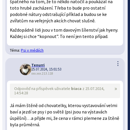
špatného na tom, že to někdo natočil a poukázal na
toto hrubé zacházení. Třeba to bude pro ostatní
podobné nátury odstrašující příklad a budou se ke
zvířatům na veřejných akcích chovat slušně.
Každopádně lidi jsou v tom davovým šílenství jak hyeny.
Každej si chce “kopnout”. To není jen tento případ.
Téma:
Psi v médiích
⋮
Tenurri
25.07.2024, 15:01:53
xxx.xxx.213.118
»
Odpověď na příspěvek uživatele
biaca
z 25.07.2024,
14:54:28
Já mám štěně od chovatelky, kterou vystavování velmi
baví a jezdí se psy i po světě (psi jsou na výstavách
úspěšní)…a přijde mi, že cena v rámci plemene za štěně
byla průměrná.