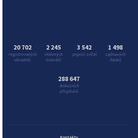
20 702
2 245
3 542
1 498
registrovaných
vložených
popisů zvířat
zajímavých
uživatelů
inzerátů
článků
288 647
diskuzních
příspěvků
Kontakty