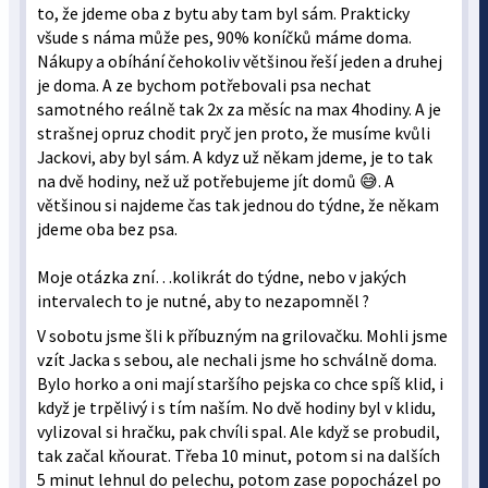
to, že jdeme oba z bytu aby tam byl sám. Prakticky
všude s náma může pes, 90% koníčků máme doma.
Nákupy a obíhání čehokoliv většinou řeší jeden a druhej
je doma. A ze bychom potřebovali psa nechat
samotného reálně tak 2x za měsíc na max 4hodiny. A je
strašnej opruz chodit pryč jen proto, že musíme kvůli
Jackovi, aby byl sám. A kdyz už někam jdeme, je to tak
na dvě hodiny, než už potřebujeme jít domů 😅. A
většinou si najdeme čas tak jednou do týdne, že někam
jdeme oba bez psa.
Moje otázka zní…kolikrát do týdne, nebo v jakých
intervalech to je nutné, aby to nezapomněl ?
V sobotu jsme šli k příbuzným na grilovačku. Mohli jsme
vzít Jacka s sebou, ale nechali jsme ho schválně doma.
Bylo horko a oni mají staršího pejska co chce spíš klid, i
když je trpělivý i s tím naším. No dvě hodiny byl v klidu,
vylizoval si hračku, pak chvíli spal. Ale když se probudil,
tak začal kňourat. Třeba 10 minut, potom si na dalších
5 minut lehnul do pelechu, potom zase popocházel po