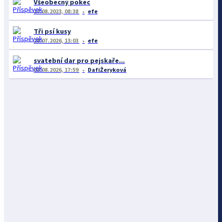
Všeobecný pokec
17.08.2023, 08:38
efe
Tři psí kusy
28.07.2026, 13:03
efe
svatební dar pro pejskaře...
03.08.2026, 17:59
DafiŽeryková