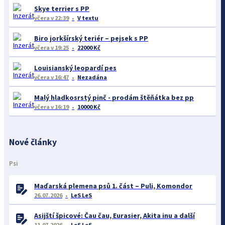
Skye terrier s PP
včera
v 22:39
V textu
Biro jorkšírský teriér – pejsek s PP
včera
v 19:25
22000 Kč
Louisianský leopardí pes
včera
v 16:47
Nezadána
Malý hladkosrstý pinč - prodám štěňátka bez pp
včera
v 16:19
10000 Kč
Nové články
Psi
Maďarská plemena psů 1. část – Puli, Komondor
26.07.2026
LeS LeS
Asijští špicové: Čau čau, Eurasier, Akita inu a další
11.07.2026
LeS LeS