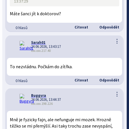
13:37:29
Máte šanci jít k doktorovi?
Citovat
Odpovědět
0 hlasů
⋮
Sarah01
24.06.2026, 13:43:17
xxx.xxx.217.40
To nezvládnu. Počkám do zítřka.
Citovat
Odpovědět
0 hlasů
⋮
Buggyra
24.06.2026, 13:44:37
xxx.xxx.198.226
Mně je fyzicky fajn, ale nefunguje mi mozek. Hrozně
těžko se mi přemýšlí. Asi taky trochu zase nevyspání,