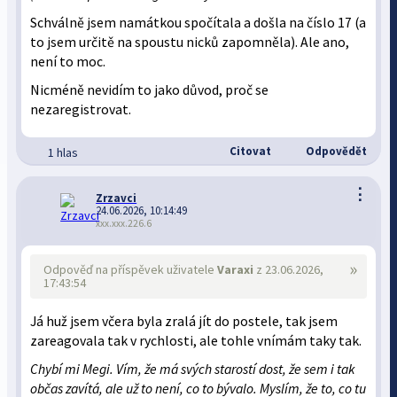
Schválně jsem namátkou spočítala a došla na číslo 17 (a
to jsem určitě na spoustu nicků zapomněla). Ale ano,
není to moc.
Nicméně nevidím to jako důvod, proč se
nezaregistrovat.
Citovat
Odpovědět
1 hlas
⋮
Zrzavci
24.06.2026, 10:14:49
xxx.xxx.226.6
»
Odpověď na příspěvek uživatele
Varaxi
z 23.06.2026,
17:43:54
Já huž jsem včera byla zralá jít do postele, tak jsem
zareagovala tak v rychlosti, ale tohle vnímám taky tak.
Chybí mi Megi. Vím, že má svých starostí dost, že sem i tak
občas zavítá, ale už to není, co to bývalo. Myslím, že to, co tu