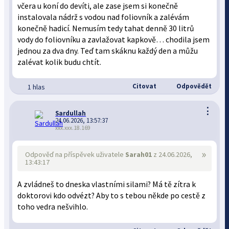
včera u koní do devíti, ale zase jsem si konečně
instalovala nádrž s vodou nad foliovník a zalévám
konečně hadicí. Nemusím tedy tahat denně 30 litrů
vody do foliovníku a zavlažovat kapkově… chodila jsem
jednou za dva dny. Teď tam skáknu každý den a můžu
zalévat kolik budu chtít.
Citovat
Odpovědět
1 hlas
⋮
Sardullah
24.06.2026, 13:57:37
xxx.xxx.18.169
»
Odpověď na příspěvek uživatele
Sarah01
z 24.06.2026,
13:43:17
A zvládneš to dneska vlastními silami? Má tě zítra k
doktorovi kdo odvézt? Aby to s tebou někde po cestě z
toho vedra nešvihlo.