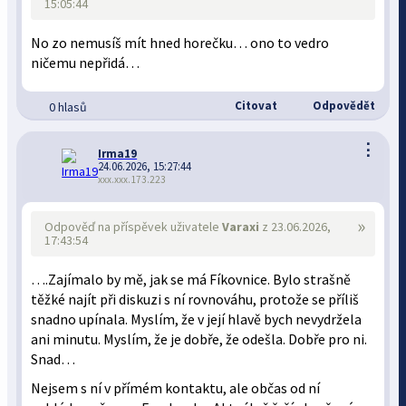
15:05:44
No zo nemusíš mít hned horečku… ono to vedro
ničemu nepřidá…
Citovat
Odpovědět
0 hlasů
⋮
Irma19
24.06.2026, 15:27:44
xxx.xxx.173.223
»
Odpověď na příspěvek uživatele
Varaxi
z 23.06.2026,
17:43:54
….Zajímalo by mě, jak se má Fíkovnice. Bylo strašně
těžké najít při diskuzi s ní rovnováhu, protože se příliš
snadno upínala. Myslím, že v její hlavě bych nevydržela
ani minutu. Myslím, že je dobře, že odešla. Dobře pro ni.
Snad…
Nejsem s ní v přímém kontaktu, ale občas od ní