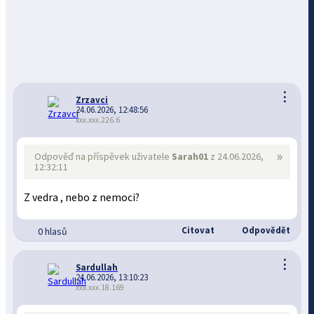
⋮
Zrzavci
24.06.2026, 12:48:56
xxx.xxx.226.6
»
Odpověď na příspěvek uživatele
Sarah01
z 24.06.2026,
12:32:11
Z vedra , nebo z nemoci?
Citovat
Odpovědět
0 hlasů
⋮
Sardullah
24.06.2026, 13:10:23
xxx.xxx.18.169