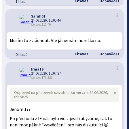
Citovat
Odpovědět
1 hlas
⋮
Sarah01
24.06.2026, 15:05:44
xxx.xxx.217.40
Musím to zvládnout. Ale já nemám horečku no.
Citovat
Odpovědět
0 hlasů
⋮
Irma19
24.06.2026, 15:07:27
xxx.xxx.173.223
»
Odpověď na příspěvek uživatele
kometa
z 24.06.2026,
09:24:25
Jenom 17?
Po přechodu z IF nás bylo víc…jestli ubýváme, tak to
není moc pěkné “vysvědčení” pro nás diskutující 😢