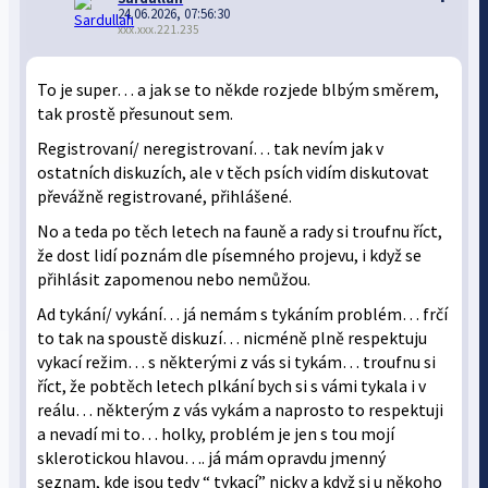
24.06.2026, 07:56:30
xxx.xxx.221.235
To je super… a jak se to někde rozjede blbým směrem,
tak prostě přesunout sem.
Registrovaní/ neregistrovaní… tak nevím jak v
ostatních diskuzích, ale v těch psích vidím diskutovat
převážně registrované, přihlášené.
No a teda po těch letech na fauně a rady si troufnu říct,
že dost lidí poznám dle písemného projevu, i když se
přihlásit zapomenou nebo nemůžou.
Ad tykání/ vykání… já nemám s tykáním problém… frčí
to tak na spoustě diskuzí… nicméně plně respektuju
vykací režim… s některými z vás si tykám… troufnu si
říct, že pobtěch letech plkání bych si s vámi tykala i v
reálu… některým z vás vykám a naprosto to respektuji
a nevadí mi to… holky, problém je jen s tou mojí
sklerotickou hlavou…. já mám opravdu jmenný
seznam, kde jsou tedy “ tykací” nicky a když si u někoho