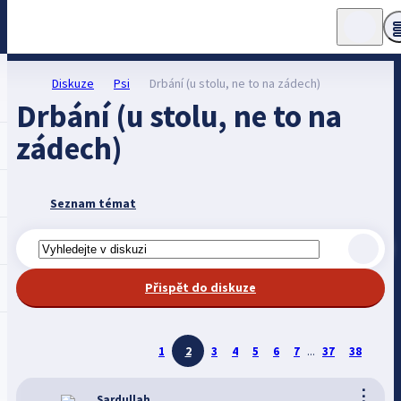
Diskuze
Psi
Drbání (u stolu, ne to na zádech)
Drbání (u stolu, ne to na
zádech)
Seznam témat
Přispět do diskuze
1
2
3
4
5
6
7
...
37
38
⋮
Sardullah