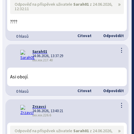
»
Odpověď na příspěvek uživatele
Sarah01
z 24.06.2026,
12:32:11
????
Citovat
Odpovědět
0 hlasů
⋮
Sarah01
24.06.2026, 13:37:29
xxx.xxx.217.40
Asi obojí.
Citovat
Odpovědět
0 hlasů
⋮
Zrzavci
24.06.2026, 13:40:21
xxx.xxx.226.6
»
Odpověď na příspěvek uživatele
Sarah01
z 24.06.2026,