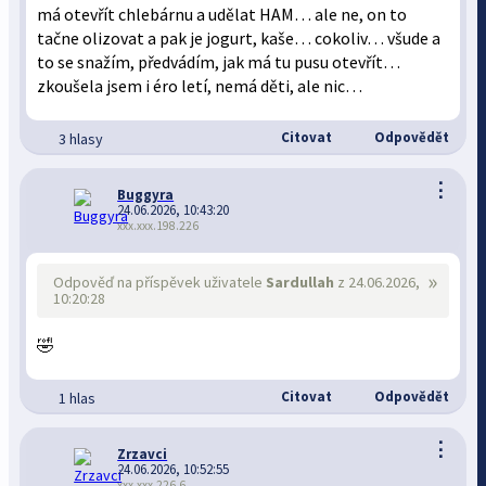
má otevřít chlebárnu a udělat HAM… ale ne, on to
tačne olizovat a pak je jogurt, kaše… cokoliv… všude a
to se snažím, předvádím, jak má tu pusu otevřít…
zkoušela jsem i éro letí, nemá děti, ale nic…
Citovat
Odpovědět
3 hlasy
⋮
Buggyra
24.06.2026, 10:43:20
xxx.xxx.198.226
»
Odpověď na příspěvek uživatele
Sardullah
z 24.06.2026,
10:20:28
🤣
Citovat
Odpovědět
1 hlas
⋮
Zrzavci
24.06.2026, 10:52:55
xxx.xxx.226.6