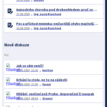
Aujezskyho choroba pod drobnohledem: proč se o ní nyní mluví více než dříve
27.06.2026
Ing. Lucie Kruntová
Pes a příchod miminka: nejčastější chyby majitelů a jak se jim vyhnout
16.06.2026
Ing. Lucie Kruntová
Nové diskuze
Psi
Jak se vám venčí?
26.05.2023, 11:10
keriton
Drbání (u stolu, ne to na zádech)
23.06.2026, 17:43
Varaxi
Hlídání, venčení psů-Praha- doporučení či naopak
28.06.2024, 09:50
Zrzavci