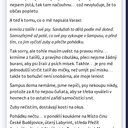
nejsem jistá, tak tam načouhnu… což nevylučuje, že to
občas popletu.
A teď k tomu, co o mě napsala Varaxi:
krmila z talíře i své psy. Sardullah to dělá podle mě doteď.
Samozřejmě až poté, co své psy vykoupe v šampusu, a před
tím, co jim vyčistí zuby a přečte pohádku.
Tak sorry, ale tohle musím uvést na pravou míru…
krmíme z talířů, z pravýho cibuláku, přeci nejsme žádný
burani, aby psi žrali z psích misek. Takhle… je pro mě
jednodušší strčit talíř do mičky, než umýt psí misku…
takže to bohužel není snobárna, ale moje lenost
Šampus doma nemáme, jsme nepíči, psy nekoupu nikdy,
protože za A to nejsou čuňata, aby se třeba vyváleli v
hovnech a to astatní zařídí samočistící srst.
Zuby nečistím, dostávají kosti na okus.
Pohádku nečtu… v pondělí koukáme na Místo činu
České Budějovice, úterý Labyrint, středa Přežít