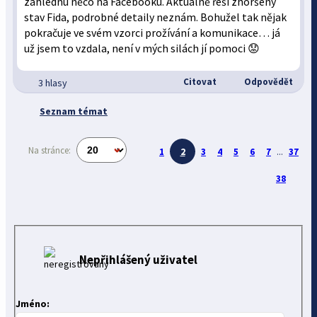
zahlédnu něco na Facebooku. Aktuálně řeší zhoršený
stav Fida, podrobné detaily neznám. Bohužel tak nějak
pokračuje ve svém vzorci prožívání a komunikace… já
už jsem to vzdala, není v mých silách jí pomoci 😟
Citovat
Odpovědět
3 hlasy
Seznam témat
Na stránce:
1
2
3
4
5
6
7
...
37
38
Nepřihlášený uživatel
Jméno: