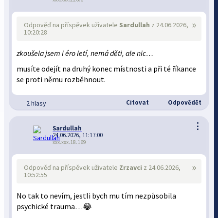
»
Odpověď na příspěvek uživatele
Sardullah
z 24.06.2026,
10:20:28
zkoušela jsem i éro letí, nemá děti, ale nic…
musíte odejít na druhý konec místnosti a při té říkance
se proti němu rozběhnout.
Citovat
Odpovědět
2 hlasy
⋮
Sardullah
24.06.2026, 11:17:00
xxx.xxx.18.169
»
Odpověď na příspěvek uživatele
Zrzavci
z 24.06.2026,
10:52:55
No tak to nevím, jestli bych mu tím nezpůsobila
psychické trauma…😂