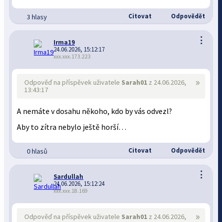
Citovat
Odpovědět
3 hlasy
⋮
Irma19
24.06.2026, 15:12:17
xxx.xxx.173.223
»
Odpověď na příspěvek uživatele
Sarah01
z 24.06.2026,
13:43:17
A nemáte v dosahu někoho, kdo by vás odvezl?
Aby to zítra nebylo ještě horší…
Citovat
Odpovědět
0 hlasů
⋮
Sardullah
24.06.2026, 15:12:24
xxx.xxx.18.169
»
Odpověď na příspěvek uživatele
Sarah01
z 24.06.2026,