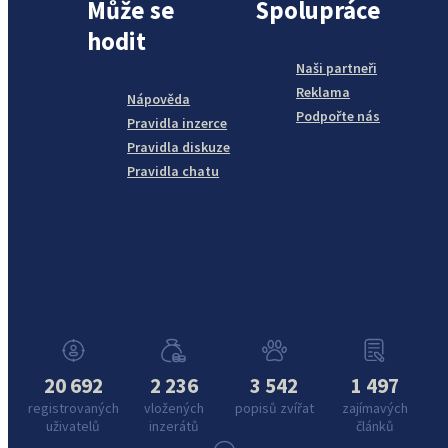
Může se
Spolupráce
hodit
Naši partneři
Reklama
Nápověda
Podpořte nás
Pravidla inzerce
Pravidla diskuze
Pravidla chatu
20 692
2 236
3 542
1 497
registrovaných
vložených
popisů zvířat
zajímavých
uživatelů
inzerátů
článků