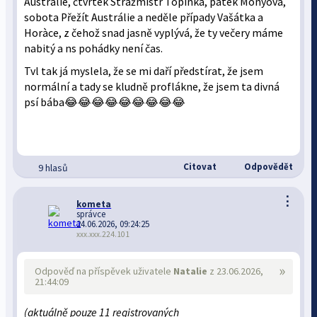
Austrálie, čtvrtek Strážmistr Topinka, pátek Monyová,
sobota Přežít Austrálie a neděle případy Vašátka a
Horàce, z čehož snad jasně vyplývá, že ty večery máme
nabitý a ns pohádky není čas.
Tvl tak já myslela, že se mi daří předstírat, že jsem
normální a tady se kludně proflákne, že jsem ta divná
psí bába😂😂😂😂😂😂😂😂😂
Citovat
Odpovědět
9 hlasů
⋮
kometa
správce
24.06.2026, 09:24:25
xxx.xxx.224.101
»
Odpověď na příspěvek uživatele
Natalie
z 23.06.2026,
21:44:09
(aktuálně pouze 11 registrovaných