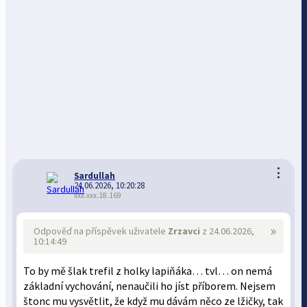
⋮
Sardullah
24.06.2026, 10:20:28
xxx.xxx.18.169
»
Odpověď na příspěvek uživatele
Zrzavci
z 24.06.2026,
10:14:49
To by mě šlak trefil z holky lapiňáka… tvl… on nemá
základní vychování, nenaučili ho jíst příborem. Nejsem
štonc mu vysvětlit, že když mu dávám něco ze lžičky, tak