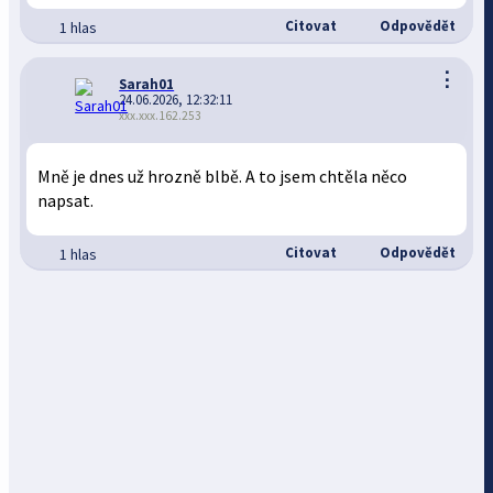
Citovat
Odpovědět
1 hlas
⋮
Sarah01
24.06.2026, 12:32:11
xxx.xxx.162.253
Mně je dnes už hrozně blbě. A to jsem chtěla něco
napsat.
Citovat
Odpovědět
1 hlas