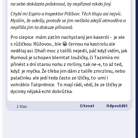
na sebe dokázala prásknout, by nepřiznal nikdo jiný.
Chybí mi Espiro a Inspektor Pišišvor. Těch lituju asi nejvíc.
Myslím, že odešly, protože se jim nelíbila zdejší atmosféra a
nepřišla jim ta diskuze přínosná.
Pro slepice mám zatím nachystaný jen kaseról - je ale
s růžičkou. Růžovou , ble 😀 černou na kastrolu ale
nedělaj asi. Ohaři moc z talířů nejedli, páč když vidím, jak
Rumouš je schopen blemtat loužičky, či Tazimíra mi
přinést x dní starou nohu z mršiny, tak ne-e, to až ted,
když je myčka. Že třeba jim dám z talíře zmrzlinu, nebo
palačinku. ale jedí teda často ze lžičky, to umí i
vohráblo Taliprdnice. To mají rádi, vědí, že ze lžičky je
dycinky nějaká echt dobrůtka.
Citovat
Odpovědět
1 hlas