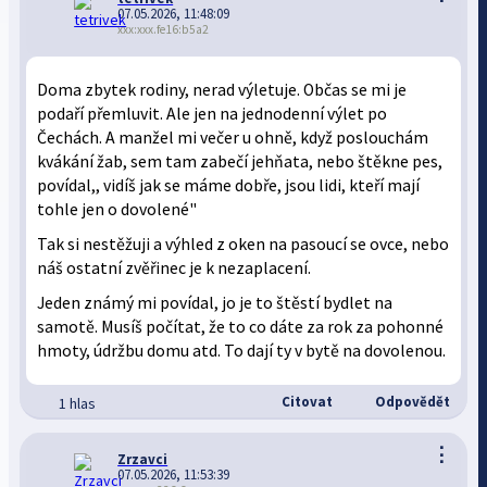
07.05.2026, 11:48:09
xxx:xxx.fe16:b5a2
Doma zbytek rodiny, nerad výletuje. Občas se mi je
podaří přemluvit. Ale jen na jednodenní výlet po
Čechách. A manžel mi večer u ohně, když poslouchám
kvákání žab, sem tam zabečí jehňata, nebo štěkne pes,
povídal,, vidíš jak se máme dobře, jsou lidi, kteří mají
tohle jen o dovolené"
Tak si nestěžuji a výhled z oken na pasoucí se ovce, nebo
náš ostatní zvěřinec je k nezaplacení.
Jeden známý mi povídal, jo je to štěstí bydlet na
samotě. Musíš počítat, že to co dáte za rok za pohonné
hmoty, údržbu domu atd. To dají ty v bytě na dovolenou.
Citovat
Odpovědět
1 hlas
⋮
Zrzavci
07.05.2026, 11:53:39