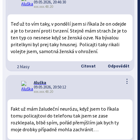
09.05.2026, 20:46:30
xxx.xxx.48.20
Teď už to vím taky, v pondělí jsem si říkala že on odejde
a je to tvrzení proti tvrzení. Stejně mám strach že je to
ten typ co nesnese když se ženská ozve. Na bývalou
pritelkyni byl prej taky hnusnej. Policajti taky rikali
volejte jsem, samotná ženská v ohrožení.
Citovat
Odpovědět
2 hlasy
⋮
Aluška
09.05.2026, 20:50:12
xxx.xxx.48.20
Fakt už mám žaludeční neurózu, když jsem to říkala
tomu policajtovi do telefonu tak jsem se zase
rozklepala, blbě spím, pořád přemýšlím jak bych ty
moje drobky případně mohla zachránit…