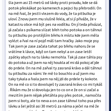
šla jsem asi 15 metrů od lávky proti proudu, kde se dá
potok přeskákat po kamenech a pejsci by přebrodili. On
na mě řval, že jestli vlezem do vody, že ta pitbulka je
uloví. Znovu jsem mu slušně řekla, ať si jí přiváže, že v
katastru obce má být pes na vodítku. On jí teda přivázal,
já začala s psíkama slízat břeh toho potoka a on táhnul
tu pitbulku po protějším břehu k místu kde jsem měla
vylézt a řval na ní pojď máš tam hračky. Jako moje psy.
Tak jsem je zase začala tahat po břehu nahoru že se
vrátíme k lávce, když on tam nebyl a on zase letěl
zpátky abych na tu lávku nemohla. Tak já zase táhla psy
do potoka a už jsem na něj houkla ať mi dá pokoj ať jde
do prdele. On na mě zařval ty zasraná krávo a dál táhnul
tu pitbulku za námi. Ve mě to bouchlo a už jsem mu
taky tykala a řvala jsem na něj jdi do prdele ty kokote.
On na mě co si to dovoluješ ty zasraná krávo co mi tykáš
. Říkám mu že si dovoluju jen to co on e že on si začal a
mezitím jsem nějak přetáhla psy přes potok , namočila
jsem si boty, ale to neva a on zase táhnul toho psa přes
lávku a šel ještě asi 30 metrů za náma a ječel na mě že