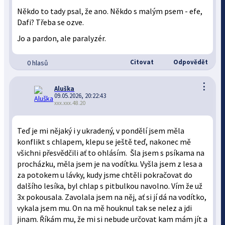
Někdo to tady psal, že ano. Někdo s malým psem - efe,
Dafi? Třeba se ozve.
Jo a pardon, ale paralyzér.
Citovat
Odpovědět
0 hlasů
⋮
Aluška
09.05.2026, 20:22:43
xxx.xxx.48.20
Teď je mi nějaký i y ukradený, v pondělí jsem měla
konflikt s chlapem, klepu se ještě teď, nakonec mě
všichni přesvědčili ať to ohlásím. Šla jsem s psíkama na
procházku, měla jsem je na vodítku. Vyšla jsem z lesa a
za potokem u lávky, kudy jsme chtěli pokračovat do
dalšího lesíka, byl chlap s pitbulkou navolno. Vím že už
3x pokousala. Zavolala jsem na něj, ať si jí dá na vodítko,
vykala jsem mu. On na mě houknul tak se nelez a jdi
jinam. Říkám mu, že mi si nebude určovat kam mám jít a