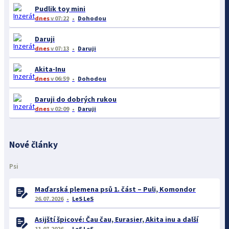
Pudlik toy mini
dnes
v 07:22
Dohodou
Daruji
dnes
v 07:13
Daruji
Akita-Inu
dnes
v 06:59
Dohodou
Daruji do dobrých rukou
dnes
v 02:09
Daruji
Nové články
Psi
Maďarská plemena psů 1. část – Puli, Komondor
26.07.2026
LeS LeS
Asijští špicové: Čau čau, Eurasier, Akita inu a další
11.07.2026
LeS LeS