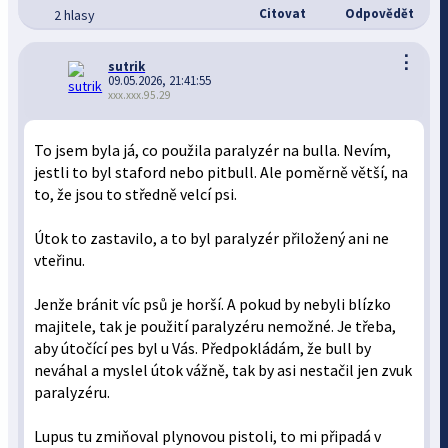
Citovat
Odpovědět
2 hlasy
⋮
sutrik
09.05.2026, 21:41:55
xxx.xxx.95.29
To jsem byla já, co použila paralyzér na bulla. Nevím,
jestli to byl staford nebo pitbull. Ale poměrně větší, na
to, že jsou to středně velcí psi.
Útok to zastavilo, a to byl paralyzér přiložený ani ne
vteřinu.
Jenže bránit víc psů je horší. A pokud by nebyli blízko
majitele, tak je použití paralyzéru nemožné. Je třeba,
aby útočící pes byl u Vás. Předpokládám, že bull by
neváhal a myslel útok vážně, tak by asi nestačil jen zvuk
paralyzéru.
Lupus tu zmiňoval plynovou pistoli, to mi připadá v