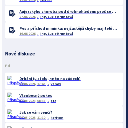
Aujezskyho choroba pod drobnohledem: proč se o ní nyní mluví více než dříve
27.06.2026
Ing. Lucie Kruntová
Pes a příchod miminka: nejčastější chyby majitelů a jak se jim vyhnout
16.06.2026
Ing. Lucie Kruntová
Nové diskuze
Psi
Drbání (u stolu, ne to na zádech)
23.06.2026, 17:43
Varaxi
Všeobecný pokec
17.08.2023, 08:38
efe
Jak se vám venčí?
26.05.2023, 11:10
keriton