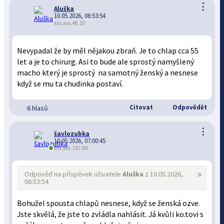
⋮
Aluška
10.05.2026, 06:53:54
xxx.xxx.48.20
Nevypadal že by měl nějakou zbraň. Je to chlap cca 55
let a je to chirurg. Asi to bude ale sprostý namyšlený
macho který je sprostý na samotný ženský a nesnese
když se mu ta chudinka postaví.
Citovat
Odpovědět
6 hlasů
⋮
šavlozubka
10.05.2026, 07:00:45
xxx.xxx.167.80
»
Odpověď na příspěvek uživatele
Aluška
z 10.05.2026,
06:53:54
Bohužel spousta chlapů nesnese, když se ženská ozve.
Jste skvělá, že jste to zvládla nahlásit. Já kvůli ko.tovi s