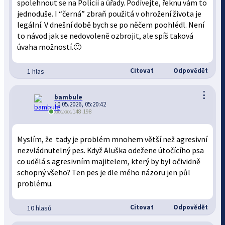
spolehnout se na Policii a úřady. Podívejte, řeknu vám to
jednoduše. I “černá” zbraň použitá v ohrožení života je
legální. V dnešní době bych se po něčem poohlédl. Není
to návod jak se nedovoleně ozbrojit, ale spíš taková
úvaha možností.🙂
Citovat
Odpovědět
1 hlas
⋮
bambule
10.05.2026, 05:20:42
xxx.xxx.148.198
Myslím, že tady je problém mnohem větší než agresivní
nezvládnutelný pes. Když Aluška odežene útočícího psa
co udělá s agresivním majitelem, který by byl očividně
schopný všeho? Ten pes je dle mého názoru jen půl
problému.
Citovat
Odpovědět
10 hlasů