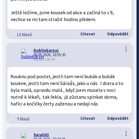
Ještě ležíme, jsme kousek od akce a začíná to v 9,
nechce se mi tam strašit hodinu předem.
Citovat
Odpovědět
12 hlasů
⋮
Dublinbarzoj
08.05.2026, 10:55:35
xxx.xxx.128.36
Kouknu pod postel, jestli tam není bubák a bubák
koukne, jestli tam není Sára👍, jako u nás. I dcera a to
byla malá, opravdu malá , když jsem musela v noci
nutně k lékaři, tak řekla, já zůstanu spinkat doma,
hafíci a kočičky čerty zaženou a nedají nás
Citovat
Odpovědět
7 hlasů
⋮
Sarah01