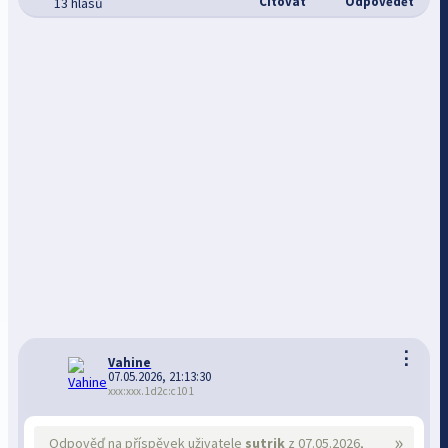
Citovat
Odpovědět
13 hlasů
⋮
Vahine
07.05.2026, 21:13:30
xxx:xxx.1d2c:c101
»
Odpověď na příspěvek uživatele
sutrik
z 07.05.2026,