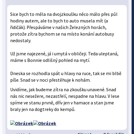
Sice bych to měla na dvojzkoušku něco málo přes půl
hodiny autem, ale to bych to auto musela mít (a
řidičák). Přespáváme v našich Železných horách,
protože zítra bychom se na místo konání autobusy
nedostaly.
Už jsme najezené, já i umytá v obličeji. Teda uleptaná,
máme s Bonnie odlišný pohled na mytí.
Dneska se rozhodla spát u hlavy na ruce, tak se mi blbě
píše. Snad se v noci přestěhuje k nohám.
Uvidíme, jak budeme zítra na zkoušku unavené. Snad
nás nic nesežere, nezastřelí, nespadne na hlavu. V lese
spíme ve stanu prvně, dřív jen v hamace a stan jsme
braly jen na dogtreky do kempů.