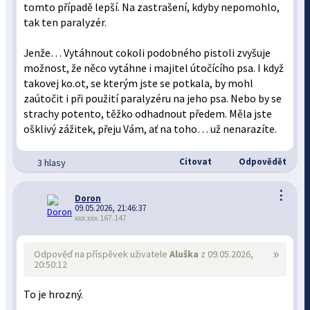
tomto případě lepší. Na zastrašení, kdyby nepomohlo,
tak ten paralyzér.
Jenže… Vytáhnout cokoli podobného pistoli zvyšuje
možnost, že něco vytáhne i majitel útočícího psa. I když
takovej ko.ot, se kterým jste se potkala, by mohl
zaútočit i při použití paralyzéru na jeho psa. Nebo by se
strachy potento, těžko odhadnout předem. Měla jste
ošklivý zážitek, přeju Vám, ať na toho… už nenarazíte.
Citovat
Odpovědět
3 hlasy
⋮
Doron
09.05.2026, 21:46:37
xxx.xxx.167.147
»
Odpověď na příspěvek uživatele
Aluška
z 09.05.2026,
20:50:12
To je hrozný.