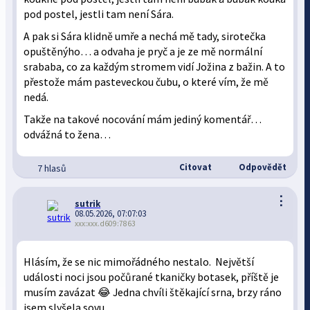
pod postel, jestli tam není Sára.
A pak si Sára klidně umře a nechá mě tady, sirotečka
opuštěnýho… a odvaha je pryč a je ze mě normální
srababa, co za každým stromem vidí Jožina z bažin. A to
přestože mám pasteveckou čubu, o které vím, že mě
nedá.
Takže na takové nocování mám jediný komentář…
odvážná to žena…
Citovat
Odpovědět
7 hlasů
⋮
sutrik
08.05.2026, 07:07:03
xxx:xxx.d609:7863
Hlásím, že se nic mimořádného nestalo. Největší
události noci jsou počůrané tkaničky botasek, příště je
musím zavázat 😂 Jedna chvíli štěkající srna, brzy ráno
jsem slyšela sovu.