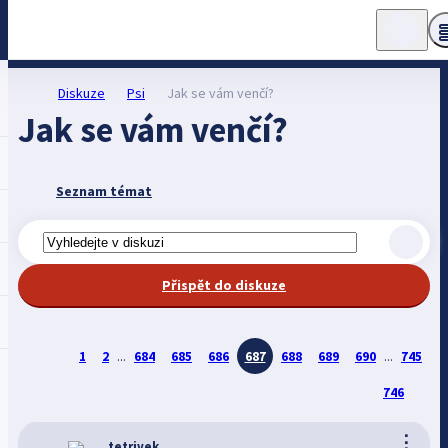
Diskuze
Psi
Jak se vám venčí?
Jak se vám venčí?
Seznam témat
Přispět do diskuze
1
2
...
684
685
686
687
688
689
690
...
745
746
⋮
tetrivek