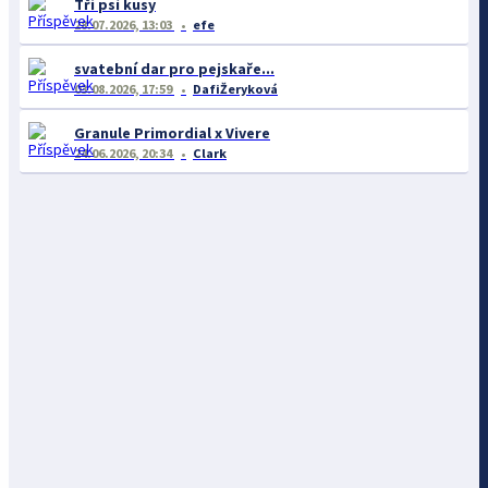
Tři psí kusy
28.07.2026, 13:03
efe
svatební dar pro pejskaře...
03.08.2026, 17:59
DafiŽeryková
Granule Primordial x Vivere
24.06.2026, 20:34
Clark