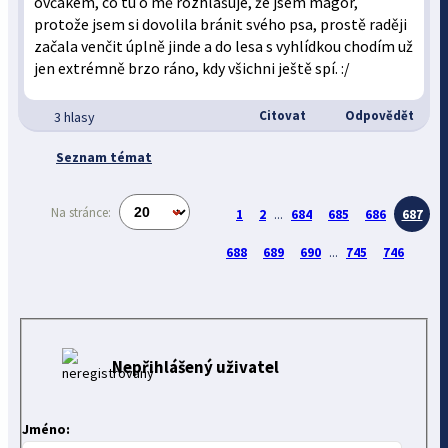
ovčákem, co tu o mě rozhlašuje, že jsem magor,
protože jsem si dovolila bránit svého psa, prostě raději
začala venčit úplně jinde a do lesa s vyhlídkou chodím už
jen extrémně brzo ráno, kdy všichni ještě spí. :/
Citovat
Odpovědět
3 hlasy
Seznam témat
Na stránce:
1
2
...
684
685
686
687
688
689
690
...
745
746
Nepřihlášený uživatel
Jméno: