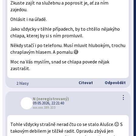
Zkuste zajít na služebnu a poprosit je, ať za ním
zajedou.
Ohlásit i na úřadě.
Jako vždycky v těhle případech, by to chtělo nějakýho
chlapa, kterej by si s ním promluvil.
Někdy stačí i po telefonu. Musí mluvit hlubokým, trochu
chraplavým hlasem. A pomalu.😅
Moc na Vás myslím, snad se chlapa povede nějak
zastrašit.
Citovat
Odpovědět
2 hlasy
⋮
N
(neregistrovaný)
09.05.2026, 22:21:40
xxx.xxx.189.103
Tohle vždycky strašně nerad čtu co se stalo Alušce.😐 S
takovým debilem je těžké radit. Opravdu zbývá jen