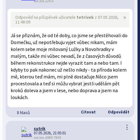
xxx.xxx.226.6
»
Odpověď na příspěvek uživatele
tetrivek
z 07.05.2026,
11:48:09
Já se přiznám, že od té doby, co jsme se přestěhovali do
Domečku, už nepotřebuju vyjet vůbec nikam, mám
kolem sebe moje milovaný Lužky a Novohradky v
malým, takže mi vůbec nevadí, že z časových důvodů
během rekonstrukce nejde vyrazit tam a nebo tam. I
kdyby to pak nakonec už nešlo nikdy - ta příroda kolem
mě, kterou teď mám, mi plně dostačuje.Něco jsem
procestovala a teď si můžu vybrat jestli udělám pět
kroků doleva a jsem v lese, nebo doprava a jsem na
loukách.
Citovat
Odpovědět
8 hlasů
⋮
sutrik
07.05.2026, 21:05:01
xxx:xxx.d609:7863