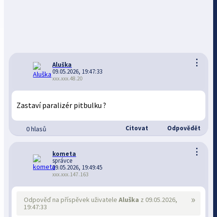
⋮
Aluška
09.05.2026, 19:47:33
xxx.xxx.48.20
Zastaví paralizér pitbulku ?
Citovat
Odpovědět
0 hlasů
⋮
kometa
správce
09.05.2026, 19:49:45
xxx.xxx.147.163
»
Odpověď na příspěvek uživatele
Aluška
z 09.05.2026,
19:47:33