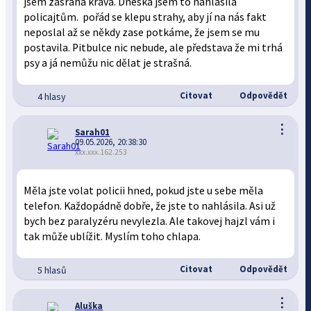
jsem zasraná kráva. Dneska jsem to nahlásila
policajtům. pořád se klepu strahy, aby jí na nás fakt
neposlal až se někdy zase potkáme, že jsem se mu
postavila. Pitbulce nic nebude, ale představa že mi trhá
psy a já nemůžu nic dělat je strašná.
Citovat
Odpovědět
4 hlasy
⋮
Sarah01
09.05.2026, 20:38:30
xxx.xxx.162.253
Měla jste volat policii hned, pokud jste u sebe měla
telefon. Každopádně dobře, že jste to nahlásila. Asi už
bych bez paralyzéru nevylezla. Ale takovej hajzl vám i
tak může ublížit. Myslím toho chlapa.
Citovat
Odpovědět
5 hlasů
⋮
Aluška