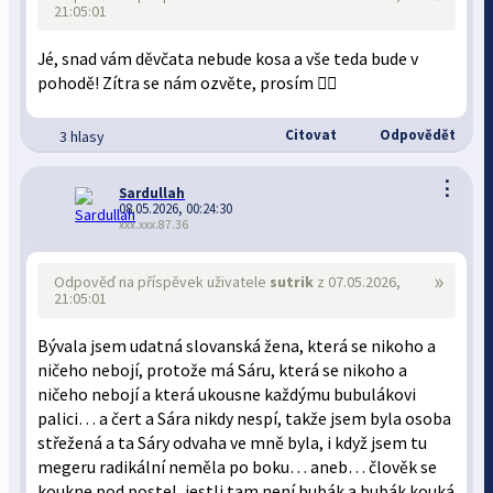
21:05:01
Jé, snad vám děvčata nebude kosa a vše teda bude v
pohodě! Zítra se nám ozvěte, prosím 🙋‍♀️
Citovat
Odpovědět
3 hlasy
⋮
Sardullah
08.05.2026, 00:24:30
xxx.xxx.87.36
»
Odpověď na příspěvek uživatele
sutrik
z 07.05.2026,
21:05:01
Bývala jsem udatná slovanská žena, která se nikoho a
ničeho nebojí, protože má Sáru, která se nikoho a
ničeho nebojí a která ukousne každýmu bubulákovi
palici… a čert a Sára nikdy nespí, takže jsem byla osoba
střežená a ta Sáry odvaha ve mně byla, i když jsem tu
megeru radikální neměla po boku… aneb… člověk se
koukne pod postel, jestli tam není bubák a bubák kouká