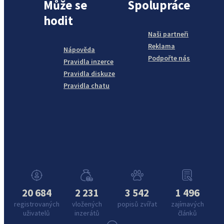
Může se
Spolupráce
hodit
Naši partneři
Reklama
Nápověda
Podpořte nás
Pravidla inzerce
Pravidla diskuze
Pravidla chatu
20 684
2 231
3 542
1 496
registrovaných
vložených
popisů zvířat
zajímavých
uživatelů
inzerátů
článků