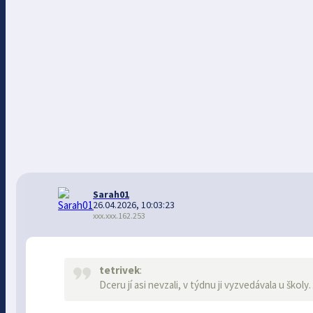
Sarah01
26.04.2026, 10:03:23
xxx.xxx.162.253
tetrivek
:
Dceru jí asi nevzali, v týdnu ji vyzvedávala u ško