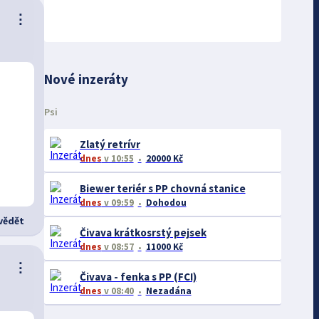
⋮
Nové inzeráty
Psi
Zlatý retrívr
dnes
v 10:55
20000 Kč
Biewer teriér s PP chovná stanice
dnes
v 09:59
Dohodou
ědět
Čivava krátkosrstý pejsek
dnes
v 08:57
11000 Kč
⋮
Čivava - fenka s PP (FCI)
dnes
v 08:40
Nezadána