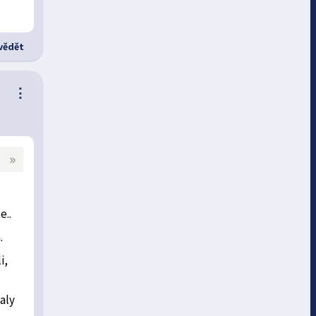
ědět
⋮
»
e..
.
i,
aly