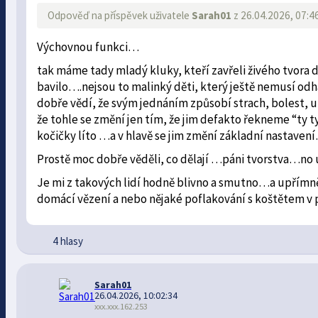
Odpověď na příspěvek uživatele
Sarah01
z 26.04.2026, 07:4
Výchovnou funkci…
tak máme tady mladý kluky, kteří zavřeli živého tvora do 
bavilo….nejsou to malinký děti, který ještě nemusí odha
dobře vědí, že svým jednáním způsobí strach, bolest, 
že tohle se změní jen tím, že jim defakto řekneme “ty t
kočičky líto …a v hlavě se jim změní základní nastaven
Prostě moc dobře věděli, co dělají …páni tvorstva…no u
Je mi z takových lidí hodně blivno a smutno…a upřímně
domácí vězení a nebo nějaké poflakování s koštětem v
4 hlasy
Sarah01
26.04.2026, 10:02:34
xxx.xxx.162.253