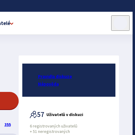
telé
Pravidla diskuze
Nápověda
57
Uživatelů v diskuzi
355
6 registrovaných uživatelů
+
51 neregistrovaných