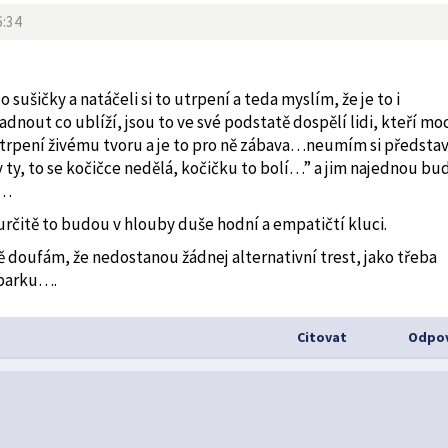
6:34
sušičky a natáčeli si to utrpení a teda myslím, že je to i
dnout co ublíží, jsou to ve své podstatě dospělí lidi, kteří mo
utrpení živému tvoru a je to pro ně zábava…neumím si představ
y ty, to se kočičce nedělá, kočičku to bolí…” a jim najednou bu
í…
rčitě to budou v hlouby duše hodní a empatičtí kluci.
 doufám, že nedostanou žádnej alternativní trest, jako třeba
 parku….
Citovat
Odpov