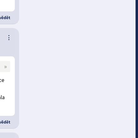
ědět
⋮
»
ce
ala
ědět