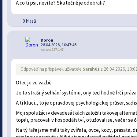
A co ti psi, nevíte? Skutečně je odebrali?
0 hlasů
Doron
26.04.2026, 10:47:46
xxx.xxx.167.147
Odpověď na příspěvek uživatele
Sarah01
z 26.04.2026, 10:0
Otec je ve vazbě.
Je to strašný selhání systému, ony teď hodně frčí práva 
A ti kluci.., to je opravdovej psychologickej průser, sa
Moji spolužáci v devadesátkách založili takovej alternativn
topili, pracovali v hospodářství, otužovali se, večer se č
Na tý faře jsme měli taky zvířata, ovce, kozy, prasata,
strašnou agresivitu. Nikdy jsme vlastně pořádně nezjisti