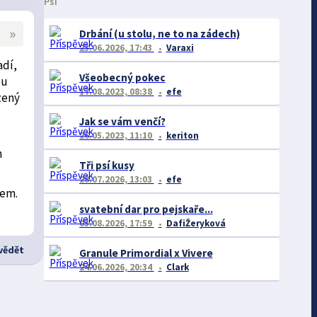
Psi
»
Drbání (u stolu, ne to na zádech)
23.06.2026, 17:43
Varaxi
adí,
Všeobecný pokec
ou
17.08.2023, 08:38
efe
zený
Jak se vám venčí?
26.05.2023, 11:10
keriton
h
Tři psí kusy
28.07.2026, 13:03
efe
cem.
svatební dar pro pejskaře...
03.08.2026, 17:59
DafiŽeryková
ědět
Granule Primordial x Vivere
24.06.2026, 20:34
Clark