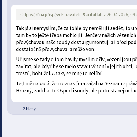
Odpověď na příspěvek uživatele
Sardullah
z 26.04.2026, 09:
Tak já si nemyslím, že za tohle by neměli jít sedět, to u
tam by to ještě třeba mohlo jít. Jenže v našich vězeních 
převýchovou naše soudy dost argumentují a i před pod
dostatečně převychoval a může ven.
Už jsme se tady o tom bavily myslím dřív, vězení jsou př
zavírat, ale když by se mělo stavět vězení v jejich obci,
trestů, bohužel. A taky se mně to nelíbí.
Teď mě napadá, že zrovna včera začal na Seznam zprávác
Hrozný, zadrbal to Ospod i soudy, ale potrestanej nebud
2 hlasy