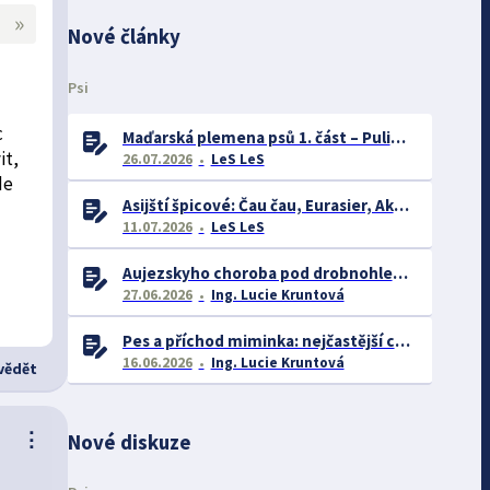
»
Nové články
Psi
c
Maďarská plemena psů 1. část – Puli, Komondor
it,
26.07.2026
LeS LeS
de
Asijští špicové: Čau čau, Eurasier, Akita inu a další
11.07.2026
LeS LeS
Aujezskyho choroba pod drobnohledem: proč se o ní nyní mluví více než dříve
27.06.2026
Ing. Lucie Kruntová
Pes a příchod miminka: nejčastější chyby majitelů a jak se jim vyhnout
16.06.2026
Ing. Lucie Kruntová
ědět
⋮
Nové diskuze