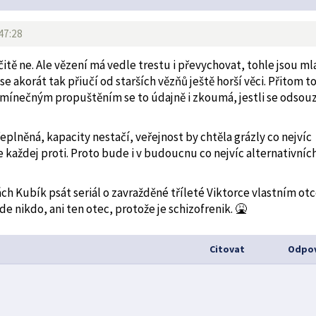
47:28
rčitě ne. Ale vězení má vedle trestu i převychovat, tohle jsou ml
se akorát tak přiučí od starších vězňů ještě horší věci. Přitom t
mínečným propuštěním se to údajně i zkoumá, jestli se odsou
eplněná, kapacity nestačí, veřejnost by chtěla grázly co nejvíc
 je každej proti. Proto bude i v budoucnu co nejvíc alternativníc
h Kubík psát seriál o zavražděné tříleté Viktorce vlastním ot
e nikdo, ani ten otec, protože je schizofrenik. 🤮
Citovat
Odpov