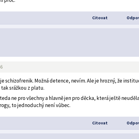
Citovat
Odpov
46
e schizofrenik. Možná detence, nevím. Ale je hrozný, že institu
tak srážkou z platu.
i teda ne pro všechny a hlavně jen pro děcka, která ještě neuděl
drogy, to jednoduchý není vůbec.
Citovat
Odpov