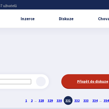
7 uživatelů
Inzerce
Diskuze
Chova
Přispět do diskuze
1
2
...
328
329
330
331
332
333
334
...
354