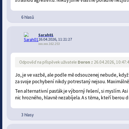
6 hlasů
Sarah01
26.04.2026, 11:21:27
xxx.xxx.162.253
Odpověď na příspěvek uživatele
Doron
z 26.04.2026, 10:47:
Jo, je ve vazbě, ale podle mě odsouzenej nebude, když j
za svoje pochybení nikdy potrestaný nejsou. Maximálně 
Ten alternativní pasťák je výborný řešení, si myslím. As
nic hrozného, hlavně nezabíjela. A s těma, kteří berou 
3 hlasy