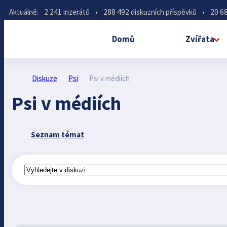
Aktuálně:
2 241 inzerátů
•
288 492 diskuzních příspěvků
•
20 68
Domů
Zvířata
Diskuze
Psi
Psi v médiích
Psi v médiích
Seznam témat