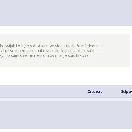
ovíjak to bylo s dítětem (ve videu říkali, že má dceru) a
yž už se možná srovnala na tolik, že jí to mohlo začít
lký. To samozřejmě není omluva, to je spíš takové
Citovat
Odpov