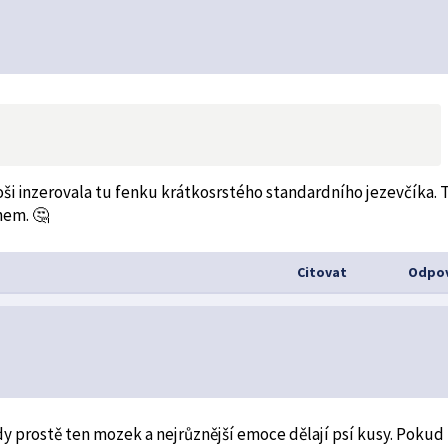
bazoši inzerovala tu fenku krátkosrstého standardního jezevčíka. 
nem. 🤔
Citovat
Odpov
dy prostě ten mozek a nejrůznější emoce dělají psí kusy. Pokud