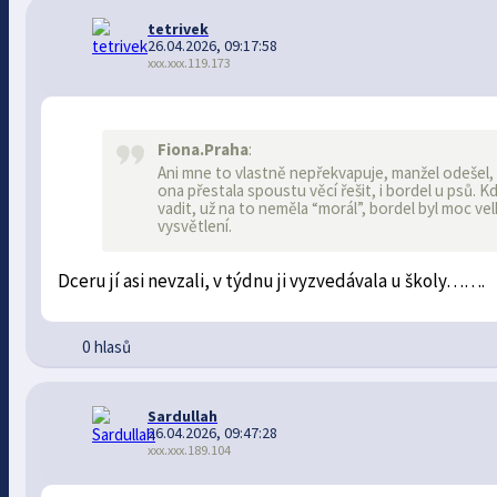
tetrivek
26.04.2026, 09:17:58
xxx.xxx.119.173
Fiona.Praha
:
Ani mne to vlastně nepřekvapuje, manžel odešel, kd
ona přestala spoustu věcí řešit, i bordel u psů. Kd
vadit, už na to neměla “morál”, bordel byl moc ve
vysvětlení.
Dceru jí asi nevzali, v týdnu ji vyzvedávala u školy…….
0 hlasů
Sardullah
26.04.2026, 09:47:28
xxx.xxx.189.104