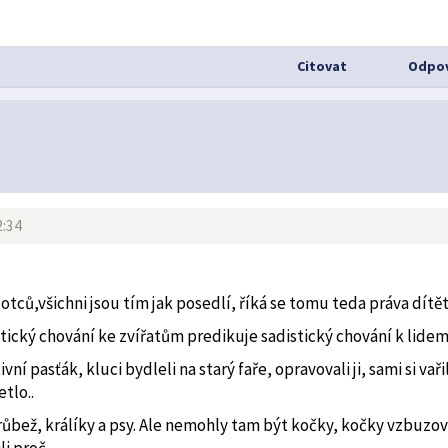
Citovat
Odpov
2:34
otců,všichni jsou tím jak posedlí, říká se tomu teda práva dítět
distický chování ke zvířatům predikuje sadistický chování k lidem
í pasťák, kluci bydleli na starý faře, opravovali ji, sami si vařil
etlo..
 drůbež, králíky a psy. Ale nemohly tam být kočky, kočky vzbuzov
li proč.