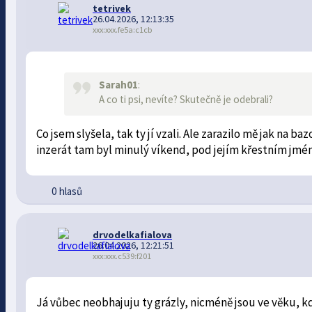
tetrivek
26.04.2026, 12:13:35
xxx:xxx.fe5a:c1cb
Sarah01
:
A co ti psi, nevíte? Skutečně je odebrali?
Co jsem slyšela, tak ty jí vzali. Ale zarazilo mě jak na 
inzerát tam byl minulý víkend, pod jejím křestním jmé
0 hlasů
drvodelkafialova
26.04.2026, 12:21:51
xxx:xxx.c539:f201
Já vůbec neobhajuju ty grázly, nicméně jsou ve věku, k