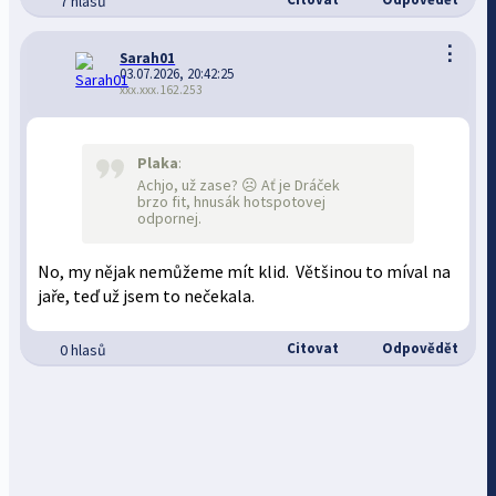
7 hlasů
⋮
Sarah01
03.07.2026, 20:42:25
xxx.xxx.162.253
Plaka
:
Achjo, už zase? ☹️ Ať je Dráček
brzo fit, hnusák hotspotovej
odpornej.
No, my nějak nemůžeme mít klid. Většinou to míval na
jaře, teď už jsem to nečekala.
Citovat
Odpovědět
0 hlasů