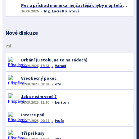
Pes a příchod miminka: nejčastější chyby majitelů a jak se jim vyhnout
16.06.2026
Ing. Lucie Kruntová
Nové diskuze
Psi
Drbání (u stolu, ne to na zádech)
23.06.2026, 17:43
Varaxi
Všeobecný pokec
17.08.2023, 08:38
efe
Jak se vám venčí?
26.05.2023, 11:10
keriton
Inzerce psů
13.07.2023, 09:24
Ivuše
Tři psí kusy
28.07.2026, 13:03
efe