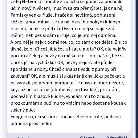
Celej Netvor. U tohodle živočicha se pořád za pochodu
učím novým věcem, musím sakra přemýšlet, jak na něj.
Pamlsky venku fluše, hraček si nevšímá, pohlazení
těžkej ignor, mluvit se na něj musí hlubokým klidným
hlasem, jinak se přetočí. Ovšem i u něj se najde zač
měnit, neb pes si sám určuje, co je pro něj odměna.
A pro něj je nejvíc odměnou to, co sám chce dělat. Zní to
divně, žejo. Chceš jít ječet a lítat u plotu? OK, ale nejdřív
pocem a čekej a hezky na mě koukni. Jop, pašák, běž si.
Chceš jít na vycházku? OK, hezky nejdřív ale půjdeš
sporádaně u nohy. Chceš chňapat vodu z pumpy při
zalévání? OK, ale musíš si ukázněně chviličku počekat a
ne vyrazit po prvním pumpnutí. Hnusy ani moc nežere,
když už něco čórne (oblíbený jsou fusekle), přivolám,
pochválím hlasově klidně, vyndám mu to z huby,
prozkoumám a buď mu to vrátím nebo dostane kousek
sušený plíce.
Funguje to, učí se tím i trochu sebekontrole, podivná
odměna prostředím.
Citovat
Odpovědět